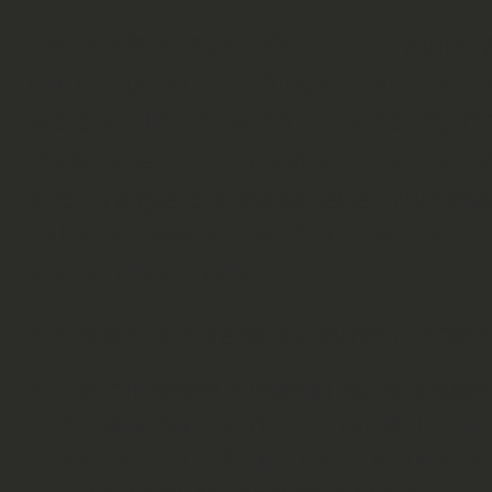
Beim Werkzeug möchtet ihr günstige
man doppelt. Abhängig davon wie of
welchen Materialien ihr arbeitet, 
investieren. Grundsätzlich ist das w
auch vergleichsweise teuer. Für mo
daher entweder das Sortiment von
lokalen Baumarkt.
Ein paar Hinweise zu eurer Sicherh
Bei dickerem Material ist es besse
Krafteinsatz zu machen anstelle d
wollen. So habt ihr mehr Kontrolle