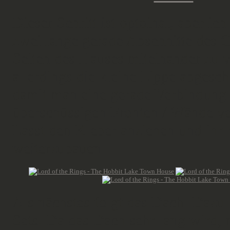
Dieser Schritt ist optoinal, aber ic
zwei lange gerade Abschnitte des 
Seiten des Hauses miteinander zu 
allerdings die kleine Lippe abgesc
damit man eine gerade Verbindung 
überschüssigen Fronten / Wände v
Lasst den Kleber anziehen und ihr 
weiterzubauen.
Als nächstes folgt das Dach. Dazu b
Sets. Da das Dach sehr lang wird, 