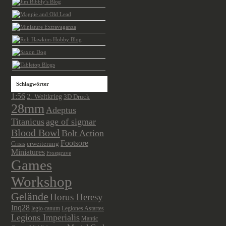
Schlagwörter
1:56
2. Weltkrieg
3D Druck
28mm
Adeptus
Titanicus
age of sigmar
Blood Bowl
Bolt Action
Footsore
Crisis
erweiterung
Miniatures
Frostgrave
Games
Workshop
Gelände
Horus Heresy
Inq28
legio canum
Legiones Astartes
Legions Imperialis
Mantic