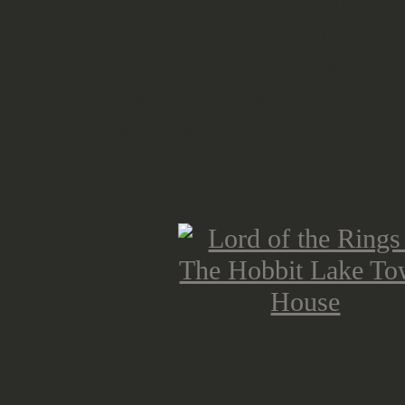
auch einen saubereren Schnitt.
Ersetzt stumpfe Klingen. Ein stump
Schneidet immer von euch weg.
Arbeitet auf einer stabilen Oberfläc
Zweimal messen, einmal schneiden
Wenn ihr mit Materialien wie Resin 
solltet ihr darauf achten dass eur
Die Grundplatte sind einfach zwei
aus Stegen an der oberen und linken