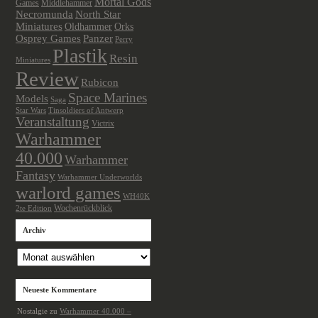
Mortal Gods
Games
Middlehammer
Necromunda
North Star
Miniatures
Oldhammer
Orks
Osprey Games
Panzer
Perry
Plastik
Resin
Miniatures
Review
Rubicon
Space Marines
Models
Saga
Star Wars
Tinsoldiers of Antwerp
Veranstaltung
Victrix
Warhammer
40.000
Warhammer
Fantasy
Warhammer Underworlds
warlord games
WH40K
Wochenrückblick
2te Edition
Archiv
Archiv
Neueste Kommentare
Nostalgie
zu
Warhammer 40.000 –