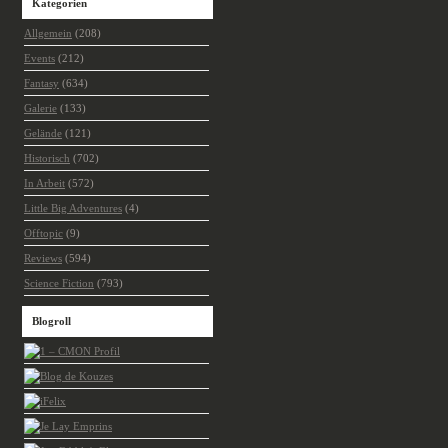
Kategorien
Allgemein
(208)
Events
(212)
Fantasy
(634)
Galerie
(133)
Gelände
(121)
Historisch
(702)
In Arbeit
(572)
Little Big Adventures
(4)
Offtopic
(9)
Reviews
(594)
Science Fiction
(793)
Blogroll