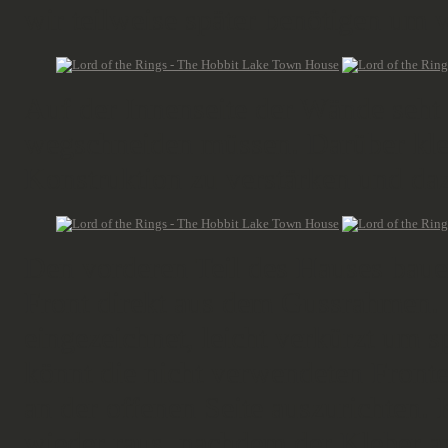
wir teilweise später benötigen um
Auf der Innenseite der Wände seht
wegschneiden müssen. Darüber kle
Konstruktion zu verstärken und daz
Den vorderen Teil des Hauses bauen
Front direkt aus dem Gussrahmen.
eingezeichnet, leicht verkürzt um s
könnt die nicht verwendeten Fronte
an der offenen Seite auszurichten. K
wieder raus, nachdem der Kleber a