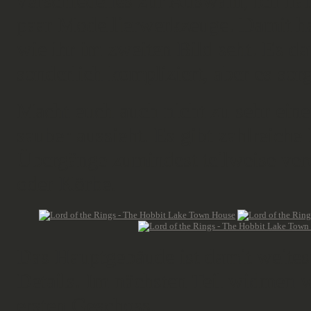
verschiedenes zur Auswahl, ich ha
paar Modellierwerkzeuge. Damit h
wie ihr im zweiten Bild seht. Es da
sonderlich kompliziert, aber es sor
Macht euch auch nicht zu sehr ein
sauber aussieht. Es gibt zahlreiche 
Übergänge zumindest teilweise ver
oder Körbe.
Das Hauptgebäude ist damit weitest
Details. Im nächsten Teil widmen 
ersten Geschoss.