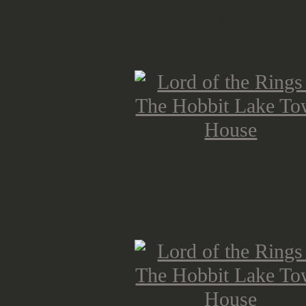
eine der überschüssigen Mauern als
nutzen.
Die vorher abgetrennte obere Leiste
der Front um den unteren Bereich 
den Boden mit Plastikkarton schlie