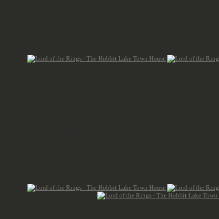
mit Gewalt zu versuchen. So habt i
abgeschnittenen / ausgeschnittenen
Leiste der unteren Wand, da wir die
Die Tür arrangieren wir dann wie a
Türgriff auf der richtigen Seite is
Wänden abgeschnitten um einen k
Ecken benötigen wir nun um im Er
Wände zu kleben. Dazu müsst ihr 
wegnehmen, damit diese darunter p
Front und Seiten werden jetzt zus