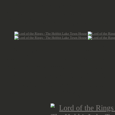
einmal in Rot eingezeichnet. Da di
muss auch die Unterseite leicht ang
eingezeichnet, was abgetrennt wer
Oben angebracht und ihr seht die P
zwar ein paar dünne Lücken, wo di
aber darum kümmern wir uns später
Dach zu bauen, empfehle ich hier 
idealweise in V-Form. Es ist zwar n
empfehle aus Stabilitätsgründen d