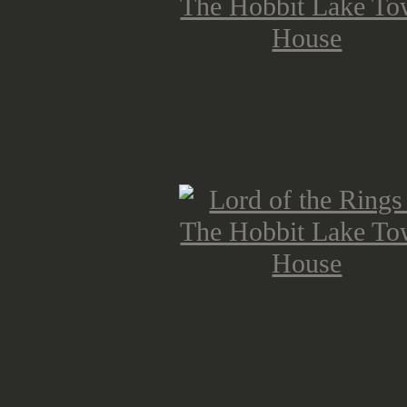
Es gibt zwei Dachgauben auf dem G
kann. Diese werden wie in der Anle
Seite verbaut.
Zu den Lücken am Dach (und denen
mischen wir etwas Modelliermasse 
Grey Stuff, und bringen dieses mit