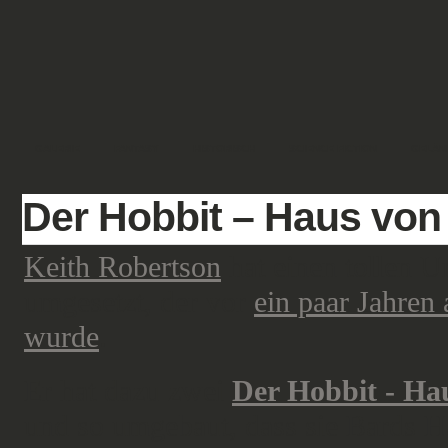
GALERIE
FANTASY
HISTORISCH
SCIENCE FICTION
GELÄN
Der Hobbit – Haus von
Keith Robertson
hat einen tollen 
umgesetzt, der vor
ein paar Jahre
wurde
.
Er hat dazu zwei
Der Hobbit - Ha
und so umgebaut, dass sie Bards Ha