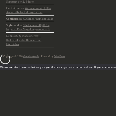
Starterset der 2. Edition
Der Gärtner
zu
Warhammer 40.000 –
Außerirdische Kaktuspflanzen
Conflicted
zu
CONflict Rheinland 2026
Sigismund
zu
Warhammer 40,000 –
Imperial Fists Vergeltungsstreitmacht
Dennis B.
zu
Horus Heresy –
Reihenfolge der Romane und
Hörbücher
Copyright © 2026
chaosbunker.de
· Powered by
WordPress
We use cookies to ensure that we give you the best experience on our website. If you continue to u