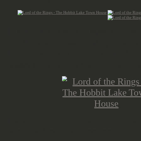
Die Rückseite muss umgebaut werd
Stock haben. Dazu benötigen wir ei
Fenster aus der unteren Wand. Auch
weggeschnitten werden, rot hervor
Da wir es hier mit einem recht mas
euch die Stelle mehrfach anzuritze