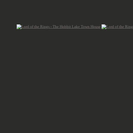
gesammelt und können diese zur Sei
zusammenkleben.
Im ersten Teil des Artikel befasse
welches auf der Plattform sitzt. Da
auch für ein einzelnes Haus benöti
und Rückseite des Hauses, sowie z
Die Seiten müssen wir ein wenig 
eine linke und rechte Seite der Se
wir entsprechend zuschneiden. Um 
habe ich die Wände ausgelegt und d
werden, rot markiert. Bewahrt die T