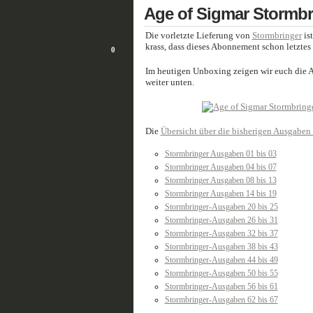
5
Age of Sigmar Stormbr
JULI/25
Die vorletzte Lieferung von
Stormbringer
is
krass, dass dieses Abonnement schon letztes J
0
Im heutigen Unboxing zeigen wir euch die A
weiter unten.
Die
Übersicht über die bisherigen Ausgaben f
Stormbringer Ausgaben 01 bis 03
Stormbringer Ausgaben 04 bis 07
Stormbringer Ausgaben 08 bis 13
Stormbringer Ausgaben 14 bis 19
Stormbringer-Ausgaben 20 bis 25
Stormbringer-Ausgaben 26 bis 31
Stormbringer-Ausgaben 32 bis 37
Stormbringer-Ausgaben 38 bis 43
Stormbringer-Ausgaben 44 bis 49
Stormbringer-Ausgaben 50 bis 55
Stormbringer-Ausgaben 56 bis 61
Stormbringer-Ausgaben 62 bis 67