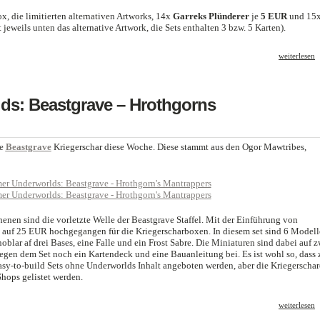
, die limitierten alternativen Artworks, 14x
Garreks Plünderer
je
5 EUR
und 15
ht jeweils unten das alternative Artwork, die Sets enthalten 3 bzw. 5 Karten).
weiterlesen
s: Beastgrave – Hrothgorns
te
Beastgrave
Kriegerschar diese Woche. Diese stammt aus den Ogor Mawtribes,
nen sind die vorletzte Welle der Beastgrave Staffel. Mit der Einführung von
 auf 25 EUR hochgegangen für die Kriegerscharboxen. In diesem set sind 6 Modell
oblar af drei Bases, eine Falle und ein Frost Sabre. Die Miniaturen sind dabei auf z
egen dem Set noch ein Kartendeck und eine Bauanleitung bei. Es ist wohl so, dass 
asy-to-build Sets ohne Underworlds Inhalt angeboten werden, aber die Kriegerscha
hops gelistet werden.
weiterlesen