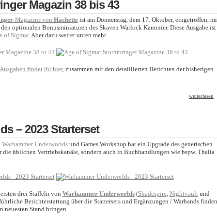
inger Magazin 38 bis 43
inger
-Magazins von
Hachette
ist am Donnerstag, dem 17. Oktober, eingetroffen, mi
 den optionalen Bonusminiaturen des Skaven Warlock Kanonier. Diese Ausgabe ist
e of Sigmar
. Aber dazu weiter unten mehr.
Ausgaben findet ihr hier,
zusammen mit den detaillierten Berichten der bisherigen
weiterlesen
 – 2023 Starterset
n
Warhammer Underworlds
und Games Workshop hat ein Upgrade des generischen
ber die üblichen Vertriebskanäle, sondern auch in Buchhandlungen wie bspw. Thalia
ersten drei Staffeln von
Warhammer Underworlds
(
Shadespire
,
Nightvault
und
führliche Berichterstattung über die Startersets und Ergänzungen / Warbands finden
n neuesten Stand bringen.