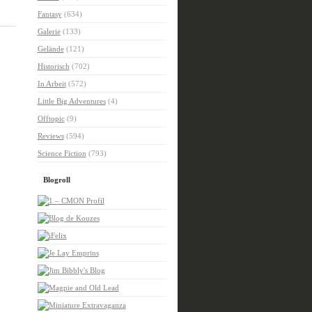
Fantasy
(634)
Galerie
(133)
Gelände
(121)
Historisch
(702)
In Arbeit
(572)
Little Big Adventures
(4)
Offtopic
(9)
Reviews
(594)
Science Fiction
(793)
Blogroll