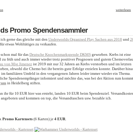
ion
weiterlesen
lds Promo Spendensammler
ich gerne das gleiche mit den
Underworlds Organised Play Sachen aus 2018
und
2
für etwas Wohltätiges zu verkaufen.
schon mal für das
Deutsche Knochenmarkspende DKMS
geworben. Krebs ist eine
l zu früh und auch immer wieder trotz positiver Prognosen und gutem Chemoverlau
rau von Mig Jimenez
ist 2019 mit nur 32 Jahren an Krebs verstorben und im letzten
rben, obwohl die Chemo bei ihr bereits gute Erfolge erzielen konnte. Darüber hina
d im familiären Umfeld in den vergangenen Jahren leider immer wieder ein Thema.
iche Spendenempfänger informiert und möchte das, was bei der Aktion rum komm
trum
in Heidelberg stiften.
nn ihr für 10 EUR hier was ersteht, landen 10 EUR beim Spendenziel. Versandkoste
) angeboten und kommen on top, die Versandtaschen usw. bezahle ich.
0x
Promo Kartensets
(6 Karten) je
4 EUR
.