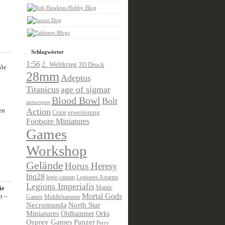
Schlagwörter
1:56
2. Weltkrieg
3D Druck
Wie
28mm
Adeptus
Titanicus
age of sigmar
Blood Bowl
Bolt
antwerpen
en
Action
Crisis
erweiterung
Footsore Miniatures
Games
Workshop
Gelände
Horus Heresy
Inq28
legio canum
Legiones Astartes
Legions Imperialis
Mantic
ie
Mortal Gods
t –
Games
Middlehammer
Necromunda
North Star
Miniatures
Oldhammer
Orks
Osprey Games
Panzer
Perry