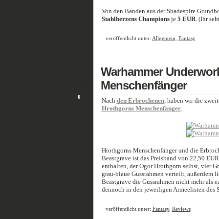
Von den Banden aus der Shadespire Grundbox
Stahlherzens Champions
je
5 EUR
. (Ihr se
veröffentlicht unter:
Allgemein
,
Fantasy
9
Warhammer Underworld
APR./20
Menschenfänger
0
Nach
den Erbrochenen
, haben wir die zwei
Hrothgorns Menschenfänger
.
Hrothgorns Menschenfänger und die Erbroche
Beastgrave ist das Preisband von 22,50 EUR
enthalten, der Ogor Hrothgorn selbst, vier Gn
grau-blaue Gussrahmen verteilt, außerdem li
Beastgrave die Gussrahmen nicht mehr als e
dennoch in den jeweiligen Armeelisten des S
veröffentlicht unter:
Fantasy
,
Reviews