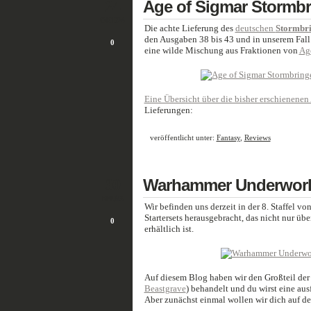
24
Age of Sigmar Stormbr
OKT./24
Die achte Lieferung des
deutschen
Stormbr
den Ausgaben 38 bis 43 und in unserem Fall
0
eine wilde Mischung aus Fraktionen von
Ag
Eine Übersicht über die bisher erschienenen 
Lieferungen:
veröffentlicht unter:
Fantasy
,
Reviews
30
Warhammer Underworlds
SEP./23
Wir befinden uns derzeit in der 8. Staffel vo
Startersets herausgebracht, das nicht nur ü
0
erhältlich ist.
Auf diesem Blog haben wir den Großteil der 
Beastgrave
) behandelt und du wirst eine aus
Aber zunächst einmal wollen wir dich auf de