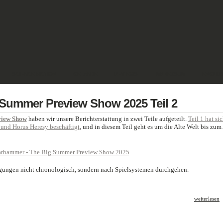
SCIENCE FICTION
GELÄNDE
REVIEWS
IMPRESSUM
ENGLIS
Summer Preview Show 2025 Teil 2
view Show
haben wir unsere Berichterstattung in zwei Teile aufgeteilt.
Teil 1 hat si
und Horus Heresy beschäftigt
, und in diesem Teil geht es um die Alte Welt bis zum
igungen nicht chronologisch, sondern nach Spielsystemen durchgehen.
weiterlesen