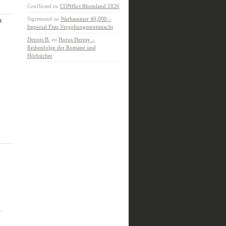
Conflicted
zu
CONflict Rheinland 2026
Sigismund
zu
Warhammer 40,000 –
t
Imperial Fists Vergeltungsstreitmacht
Dennis B.
zu
Horus Heresy –
Reihenfolge der Romane und
Hörbücher
.