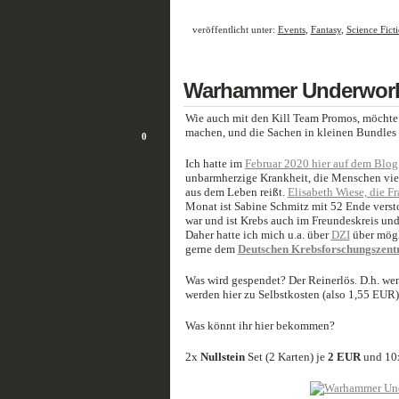
veröffentlicht unter:
Events
,
Fantasy
,
Science Fict
12
Warhammer Underwor
APR./21
Wie auch mit den Kill Team Promos, möchte 
machen, und die Sachen in kleinen Bundles 
0
Ich hatte im
Februar 2020 hier auf dem Blog
unbarmherzige Krankheit, die Menschen vie
aus dem Leben reißt.
Elisabeth Wiese, die F
Monat ist Sabine Schmitz mit 52 Ende versto
war und ist Krebs auch im Freundeskreis un
Daher hatte ich mich u.a. über
DZI
über mögl
gerne dem
Deutschen Krebsforschungszen
Was wird gespendet? Der Reinerlös. D.h. we
werden hier zu Selbstkosten (also 1,55 EUR
Was könnt ihr hier bekommen?
2x
Nullstein
Set (2 Karten) je
2 EUR
und 1