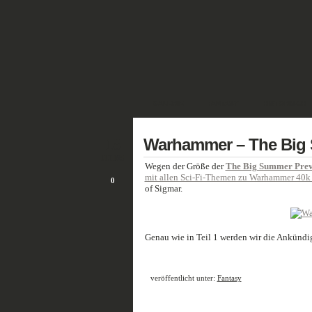
GALERIE
FANTASY
HISTORISCH
18
Warhammer – The Big 
JULI/25
Wegen der Größe der
The Big Summer Pre
mit allen Sci-Fi-Themen zu Warhammer 40k 
0
of Sigmar.
Genau wie in Teil 1 werden wir die Ankünd
veröffentlicht unter:
Fantasy