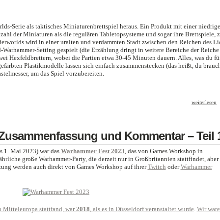
-Serie als taktisches Miniaturenbrettspiel heraus. Ein Produkt mit einer niedrig
zahl der Miniaturen als die regulären Tabletopsysteme und sogar ihre Brettspiele,
nderworlds wird in einer uralten und verdammten Stadt zwischen den Reichen des Li
Warhammer-Setting gespielt (die Erzählung dringt in weitere Bereiche der Reiche
zwei Hexfeldbrettern, wobei die Partien etwa 30-45 Minuten dauern. Alles, was du fü
rgefärbten Plastikmodelle lassen sich einfach zusammenstecken (das heißt, du brauc
stelmesser, um das Spiel vorzubereiten.
weiterlesen
Zusammenfassung und Kommentar – Teil 
is 1. Mai 2023) war das
Warhammer Fest 2023
, das von Games Workshop in
ährliche große Warhammer-Party, die derzeit nur in Großbritannien stattfindet, aber 
tung werden auch direkt von Games Workshop auf ihrer
Twitch
oder
Warhammer
 Mitteleuropa stattfand, war
2018
, als es in Düsseldorf veranstaltet wurde
.
Wir war