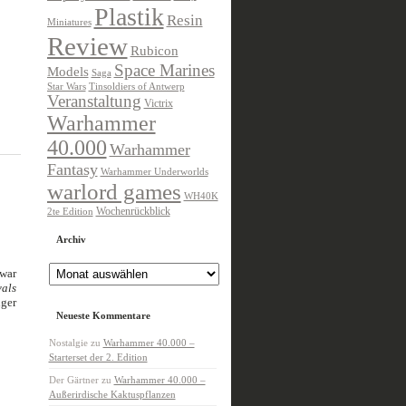
Plastik
Resin
Miniatures
Review
Rubicon
Space Marines
Models
Saga
Star Wars
Tinsoldiers of Antwerp
Veranstaltung
Victrix
Warhammer
40.000
Warhammer
Fantasy
Warhammer Underworlds
warlord games
WH40K
Wochenrückblick
2te Edition
Archiv
Archiv
 war
vals
nger
Neueste Kommentare
Nostalgie
zu
Warhammer 40.000 –
Starterset der 2. Edition
Der Gärtner
zu
Warhammer 40.000 –
Außerirdische Kaktuspflanzen