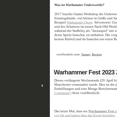
Was ist
Warhammer Underworlds
?
2017 brachte Games Workshop die Underworlds
Einstiegshürde, viel kleiner in Größe und An
Beispiel
Warhammer Quest
: Silvertower. U
und des Schattens im neuen Nach-Old-World-
während der Staffeln), als "Arenaspiel" mit 
deine Spiele brauchst, ist enthalten. Die vo
keinen Kleber) und du brauchst nur einen Ba
veröffentlicht unter:
Fantasy
,
Reviews
1
Warhammer Fest 2023 
MAI/23
Dieses verlängerte Wochenende (29. April b
Manchester veranstaltet wurde. Dies ist die j
0
Enthüllungen und eine Menge Berichterstat
Community
-Seite veröffentlicht.
Das letzte Mal, dass ein
Warhammer Fest
in
vor Ort und haben über das Event berichtet
.