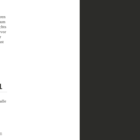
eren
 zum
chts
 vor
r
hst
1
alle
en