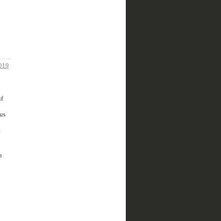
019
f
us
t
n