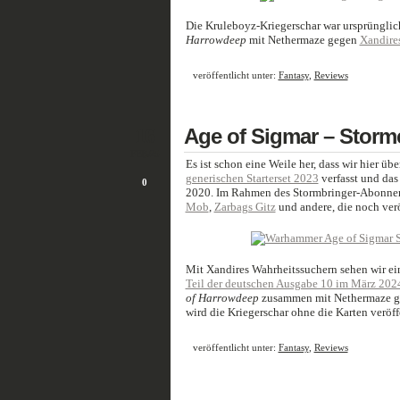
Die Kruleboyz-Kriegerschar war ursprünglic
Harrowdeep
mit Nethermaze gegen
Xandire
veröffentlicht unter:
Fantasy
,
Reviews
16
Age of Sigmar – Storm
FEB./25
Es ist schon eine Weile her, dass wir hier üb
generischen Starterset 2023
verfasst und das
0
2020. Im Rahmen des Stormbringer-Abonnemen
Mob
,
Zarbags Gitz
und andere, die noch ver
Mit Xandires Wahrheitssuchern sehen wir ei
Teil der deutschen Ausgabe 10 im März 202
of Harrowdeep
zusammen mit Nethermaze geg
wird die Kriegerschar ohne die Karten veröff
veröffentlicht unter:
Fantasy
,
Reviews