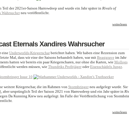
h Teil der 2021er-Saison Harrowdeep und wurde ein Jahr später in
Rivals of
s Wahrsucher
neu veröffentlicht.
weiterlesen
cast Eternals Xandires Wahrsucher
er eine
Underworlds-Kriegerschar
berichtet haben. Wir haben eine Rezension zum
 letzte Mal, dass wir eine der Saisons behandelt haben, war mit
Beastgrave
im Jahr
ts hatten wir bereits ein paar Kriegerscharen, nur ohne die Karten, wie
Mollogs
öffentlicht werden müssen, wie
Thundriks Profitjäger
oder
Eisenschädels Jungz
.
ne weitere Kriegerschar, die im Rahmen von
Stormbringer
neu aufgelegt wurde. Sie
4
, aber ursprünglich Teil der Saison 2021 von Harrowdeep und ein Jahr später in
Ri
en Da Kunning Krew neu aufgelegt. Im Falle der Veröffentlichung von Stormbri
entlicht.
weiterlesen