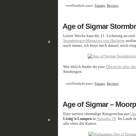
veröffentlicht unter:
Fantasy
,
Reviews
26
Age of Sigmar Stormbr
FEB./25
Letzte Woche kam die 11. Lieferung an und 
Stormbringer-Magazins von Hachette
ausläuf
0
auch immer, ich freue mich darauf, mich ein
Wie üblich findet ihr eine
Übersicht über di
Sendungen:
veröffentlicht unter:
Fantasy
,
Reviews
18
Age of Sigmar – Moorpi
FEB./25
Eine weitere ehemalige Kriegerschar aus
Und
Listig'n Lumpen
in
Ausgabe 18
. Im Laufe 
0
alle ohne die Karten.