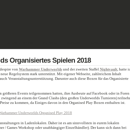
SCIENCE FICTION
GELÄNDE
REVIEWS
IMPRESSUM
ENGLIS
s Organisiertes Spielen 2018
adespire von
Warhammer Underworlds
und der zweiten Staffel
Nightvault
, hatte i
neue Regelsystem stark unterstützt. Mit eigener Webseite, zahlreichem Inhalt
auch Veranstaltungsunterstützung. Darunter auch diese Boxen für das Organisierte
e an größeren Events teilgenommen hatten, ihre Ausbeute auf Facebook oder in Foren
t zwingend an einem der Grand Clashs (den großen Underworlds Turnieren) teilne
reise zu kommen, da Einiges davon in den Organised Play Boxen enthalten ist.
anstaltungen in Ladenlokalen. Daher ist es am sinnvollsten in eurem lokalen
er / Games Workshop oder unabhängiger Einzelhändler). Der kann sich dann bei