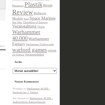
Plastik
Resin
Miniatures
Review
Rubicon
Space Marines
Models
Saga
Star Wars
Tinsoldiers of Antwerp
Veranstaltung
Victrix
Warhammer
40.000
Warhammer
Fantasy
Warhammer Underworlds
en )
warlord games
WH40K
Wochenrückblick
2te Edition
Archiv
Archiv
Neueste Kommentare
Nostalgie
zu
Warhammer 40.000 –
Starterset der 2. Edition
Der Gärtner
zu
Warhammer 40.000 –
Außerirdische Kaktuspflanzen