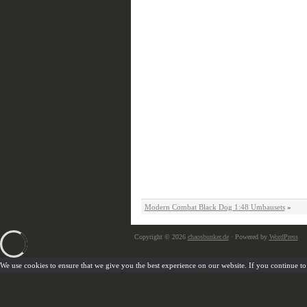
Modern Combat Black Dog 1:48 Umbausets
»
Copyright © 2026
chaosbunker.de
· Powered by
WordPress
We use cookies to ensure that we give you the best experience on our website. If you continue to u