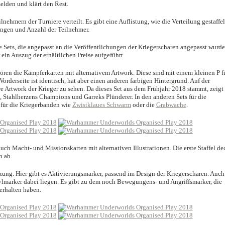
lden und klärt den Rest.
nehmern der Turniere verteilt. Es gibt eine Auflistung, wie die Verteilung gestaffel
ngen und Anzahl der Teilnehmer.
Sets, die angepasst an die Veröffentlichungen der Kriegerscharen angepasst wurde
 ein Auszug der erhältlichen Preise aufgeführt.
ren die Kämpferkarten mit alternativem Artwork. Diese sind mit einem kleinen P f
rderseite ist identisch, hat aber einen anderen farbigen Hintergrund. Auf der
e Artwork der Krieger zu sehen. Da dieses Set aus dem Frühjahr 2018 stammt, zeigt 
 Stahlherzens Champions und Garreks Plünderer. In den anderen Sets für die
n für die Kriegerbanden wie
Zwistklaues Schwarm
oder die
Grabwache
.
uch Macht- und Missionskarten mit alternativen Illustrationen. Die erste Staffel de
n ab.
tzung. Hier gibt es Aktivierungsmarker, passend im Design der Kriegerscharen. Auch
ylmarker dabei liegen. Es gibt zu dem noch Bewegungens- und Angriffsmarker, die
erhalten haben.