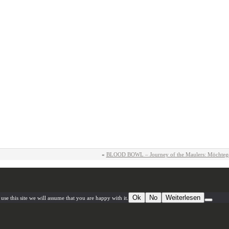
«
BLOOD BOWL – Journey of the Maulers: Möchteg
Ok
No
Weiterlesen
se this site we will assume that you are happy with it.