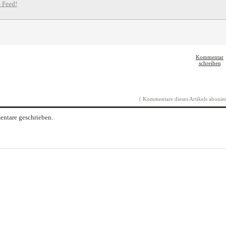
 Feed!
Kommentar
schreiben
( Kommentare dieses Artikels abonier
ntare geschrieben.