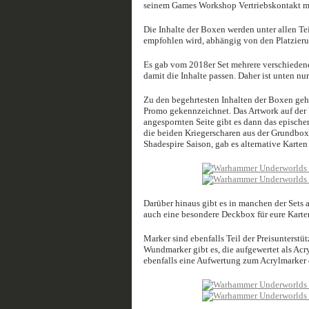
seinem Games Workshop Vertriebskontakt me
Die Inhalte der Boxen werden unter allen Teil
empfohlen wird, abhängig von den Platzieru
Es gab vom 2018er Set mehrere verschiedene 
damit die Inhalte passen. Daher ist unten nur
Zu den begehrtesten Inhalten der Boxen gehö
Promo gekennzeichnet. Das Artwork auf der Vo
angespornten Seite gibt es dann das epischer
die beiden Kriegerscharen aus der Grundbox,
Shadespire Saison, gab es alternative Karte
Darüber hinaus gibt es in manchen der Sets a
auch eine besondere Deckbox für eure Karte
Marker sind ebenfalls Teil der Preisunterstü
Wundmarker gibt es, die aufgewertet als Acr
ebenfalls eine Aufwertung zum Acrylmarker 