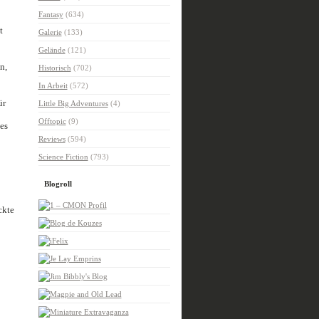
Fantasy
(634)
t
Galerie
(133)
Gelände
(121)
n,
Historisch
(702)
In Arbeit
(572)
ür
Little Big Adventures
(4)
Offtopic
(9)
es
Reviews
(594)
Science Fiction
(793)
Blogroll
ckte