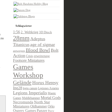
Schlagwörter
1:56
2. Weltkrieg
3D Druck
s
28mm
 zu
Adeptus
Titanicus
age of sigmar
Blood Bowl
Bolt
antwerpen
Action
Crisis
erweiterung
Footsore Miniatures
Games
Workshop
Gelände
Horus Heresy
Inq28
legio canum
Legiones Astartes
Legions Imperialis
Mantic
Mortal Gods
Games
Middlehammer
Necromunda
North Star
Miniatures
Oldhammer
Orks
Osprey Games
Panzer
Perry