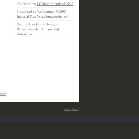
Conflicted
zu
CONflict Rheinland 2026
Sigismund
zu
Warhammer 40,000 –
Imperial Fists Vergeltungsstreitmacht
Dennis B.
zu
Horus Heresy –
Reihenfolge der Romane und
Hörbücher
erne
nach oben ↑