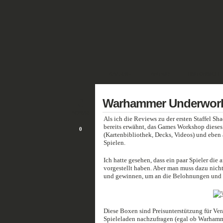
GALERIE
FANTASY
HISTORISCH
6
Warhammer Underworld
NOV./18
Als ich die Reviews zu der ersten Staffel Sh
bereits erwähnt, das Games Workshop dieses 
0
(Kartenbibliothek, Decks, Videos) und eben 
Spielen.
Ich hatte gesehen, dass ein paar Spieler di
vorgestellt haben. Aber man muss dazu nich
und gewinnen, um an die Belohnungen und P
Diese Boxen sind Preisunterstützung für Ver
Spieleladen nachzufragen (egal ob Warhamm