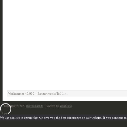
Warhammer 40.000 – Panzerwracks Teil 1
»
Copyright © 2026
chaosbunker.de
· Powered by
WordPress
We use cookies to ensure that we give you the best experience on our website. If you continue to u