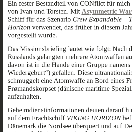
Ein fester Bestandteil von CONflict für mich
von Ivan und Torsten. Mit
Asymmetric War
Schiff für das Szenario
Crew Expandable – Th
Horizon
verwendet, das früher in diesem Jah
vorgestellt wurde.
Das Missionsbriefing lautet wie folgt: Na
Russlands gelangten mehrere Atomwaffen au
davon ist in die Hände einer Gruppe namens
Wiedergeburt“) gefallen. Diese ultranationali
schmuggelt eine Atomwaffe an Bord eines Fra
Frømandskorpset (dänische maritime Spezialk
aufzuhalten.
Geheimdienstinformationen deuten darauf hi
auf dem Frachtschiff
VIKING HORIZON
befi
Dänemark die Nordsee überquert und auf De