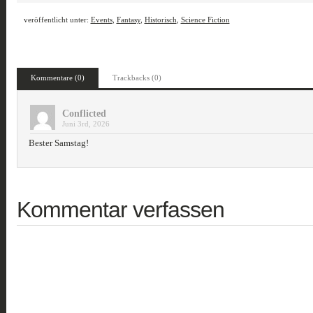
veröffentlicht unter:
Events
,
Fantasy
,
Historisch
,
Science Fiction
Kommentare (0)
Trackbacks (0)
Conflicted
Juni 3rd, 2026
Bester Samstag!
Kommentar verfassen