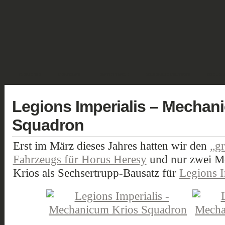
GALERIE
FANTASY
HISTORISCH
SCIENCE FICTION
GELÄN
Legions Imperialis – Mechan
Squadron
Erst im März dieses Jahres hatten wir den
„gr
Fahrzeugs für Horus Heresy
und nur zwei Mo
Krios als Sechsertrupp-Bausatz für
Legions I