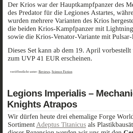
Der Krios war der Hauptkampfpanzer des Me
des Predator für die Legiones Astartes, wäh
wurden mehrere Varianten des Krios hergestel
die beiden Krios-Kampfpanzer mit Lightning
sowie die Krios-Venator-Variante mit Pulsar-
Dieses Set kann ab dem 19. April vorbestell
zum UVP 41 EUR erscheinen.
veröffentlicht unter:
Reviews
,
Science Fiction
Legions Imperialis – Mechan
Knights Atrapos
Wir dürfen heute drei ehemalige Forge Worl
Sortiment
Adeptus Titanicus
als Plastikbausä
dieser Rezension werden wir uns mit den
Cer