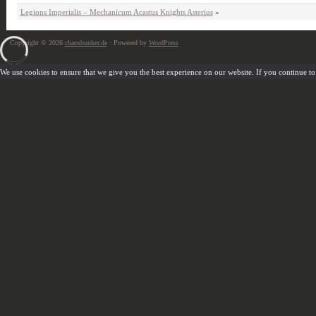
Legions Imperialis – Mechanicum Acastus Knights Asterius
»
Copyright © 2026
chaosbunker.de
· Powered by
WordPress
We use cookies to ensure that we give you the best experience on our website. If you continue to u