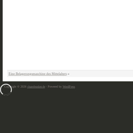
Eine Belagerungsmaschine des Mittelalters
»
Copyright © 2026
chaosbunker.de
· Powered by
WordPress