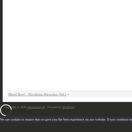
Blood Bowl – Mordheim Marauders Teil 2
»
Copyright © 2026
chaosbunker.de
· Powered by
WordPress
We use cookies to ensure that we give you the best experience on our website. If you continue to u