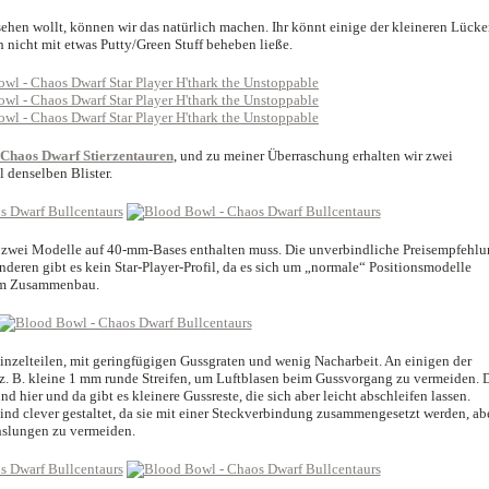
ehen wollt, können wir das natürlich machen. Ihr könnt einige der kleineren Lücke
 nicht mit etwas Putty/Green Stuff beheben ließe.
Chaos Dwarf Stierzentauren
, und zu meiner Überraschung erhalten wir zwei
 denselben Blister.
ie zwei Modelle auf 40-mm-Bases enthalten muss. Die unverbindliche Preisempfehl
deren gibt es kein Star-Player-Profil, da es sich um „normale“ Positionsmodelle
zum Zusammenbau.
inzelteilen, mit geringfügigen Gussgraten und wenig Nacharbeit. An einigen der
e z. B. kleine 1 mm runde Streifen, um Luftblasen beim Gussvorgang zu vermeiden. 
 hier und da gibt es kleinere Gussreste, die sich aber leicht abschleifen lassen.
sind clever gestaltet, da sie mit einer Steckverbindung zusammengesetzt werden, ab
hslungen zu vermeiden.