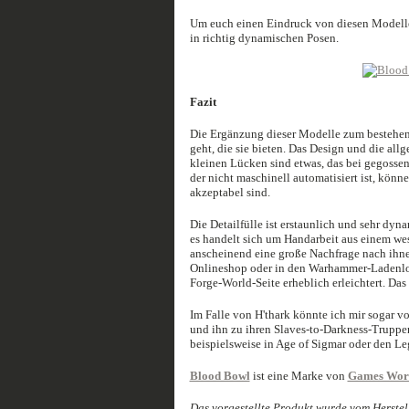
Um euch einen Eindruck von diesen Modellen 
in richtig dynamischen Posen.
Fazit
Die Ergänzung dieser Modelle zum bestehende
geht, die sie bieten. Das Design und die all
kleinen Lücken sind etwas, das bei gegossen
der nicht maschinell automatisiert ist, kön
akzeptabel sind.
Die Detailfülle ist erstaunlich und sehr dyna
es handelt sich um Handarbeit aus einem wes
anscheinend eine große Nachfrage nach ihnen
Onlineshop oder in den Warhammer-Ladenloka
Forge-World-Seite erheblich erleichtert. Das 
Im Falle von H'thark könnte ich mir sogar v
und ihn zu ihren Slaves-to-Darkness-Truppen
beispielsweise in Age of Sigmar oder den Le
Blood Bowl
ist eine Marke von
Games Wor
Das vorgestellte Produkt wurde vom Herstell