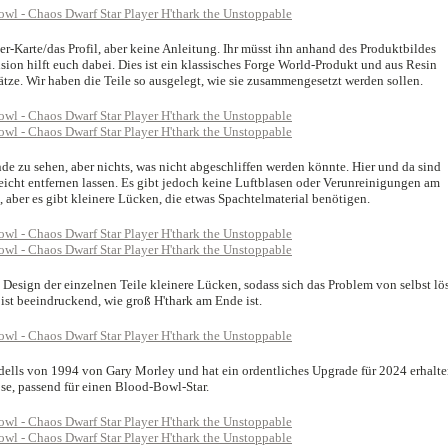
ler-Karte/das Profil, aber keine Anleitung. Ihr müsst ihn anhand des Produktbildes
ion hilft euch dabei. Dies ist ein klassisches Forge World-Produkt und aus Resin
sätze. Wir haben die Teile so ausgelegt, wie sie zusammengesetzt werden sollen.
de zu sehen, aber nichts, was nicht abgeschliffen werden könnte. Hier und da sind
leicht entfernen lassen. Es gibt jedoch keine Luftblasen oder Verunreinigungen am
 aber es gibt kleinere Lücken, die etwas Spachtelmaterial benötigen.
Design der einzelnen Teile kleinere Lücken, sodass sich das Problem von selbst lös
st beeindruckend, wie groß H'thark am Ende ist.
dells von 1994 von Gary Morley und hat ein ordentliches Upgrade für 2024 erhalte
se, passend für einen Blood-Bowl-Star.