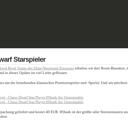
SCIENCE FICTION
GELÄNDE
REVIEWS
IMPRESSUM
ENGLIS
arf Starspieler
lood Bowl Teams der Zharr-Naggrund Ziggurats
erhalten wir drei Resin-Bausätze, 
nd in dieses Update ist viel Liebe geflossen.
ates um die bestehenden klassischen Positionsspieler und -Spieler. Und wir möchten
rpackung geliefert und kostet 40 EUR. H'thark ist der größte aller Stierzentauren u
dere.