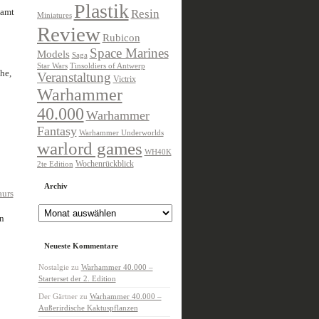
Plastik
samt
Resin
Miniatures
Review
Rubicon
Space Marines
Models
Saga
Star Wars
Tinsoldiers of Antwerp
he,
Veranstaltung
Victrix
Warhammer
40.000
Warhammer
Fantasy
Warhammer Underworlds
warlord games
WH40K
Wochenrückblick
2te Edition
Archiv
Archiv
n
Neueste Kommentare
Nostalgie
zu
Warhammer 40.000 –
Starterset der 2. Edition
Der Gärtner
zu
Warhammer 40.000 –
Außerirdische Kaktuspflanzen