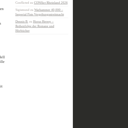
Conflicted
zu
CONflict Rheinland 2026
len
Sigismund
zu
Warhammer 40,000 –
Imperial Fists Vergeltungsstreitmacht
Dennis B.
zu
Horus Heresy –
n
Reihenfolge der Romane und
Hörbücher
ell
lle
it