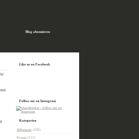
Blog abonnieren
H
Like us on Facebook
die
 mit
Follow me on Instagram
Kategorien
nd
Allgemein
(208)
Events
(212)