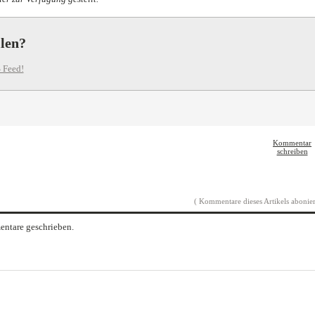
llen?
 Feed!
Kommentar
schreiben
( Kommentare dieses Artikels abonier
ntare geschrieben.