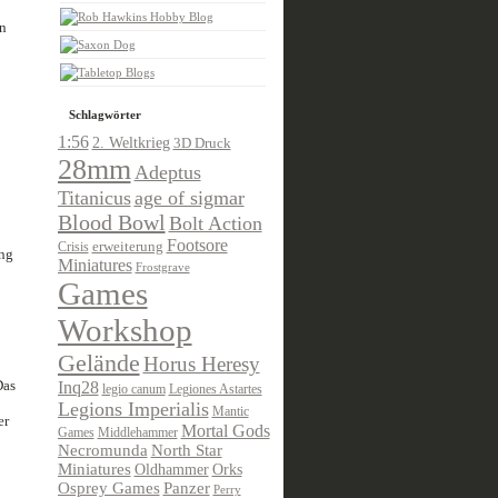
n
Schlagwörter
1:56
2. Weltkrieg
3D Druck
28mm
Adeptus
Titanicus
age of sigmar
Blood Bowl
Bolt Action
Footsore
Crisis
erweiterung
ung
Miniatures
Frostgrave
Games
Workshop
Gelände
Horus Heresy
Das
Inq28
legio canum
Legiones Astartes
Legions Imperialis
Mantic
er
Mortal Gods
Games
Middlehammer
Necromunda
North Star
Miniatures
Oldhammer
Orks
Osprey Games
Panzer
Perry