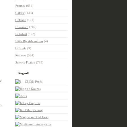
Fantasy
(634)
Galerie
(133)
Gelände
(121)
Historisch
(702)
In Arbeit
(572)
Little Big Adventures
(4)
Offtopic
(9)
Reviews
(594)
Science Fiction
(793)
Blogroll
t.
n.