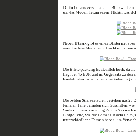
Da ihr ihn aus verschiedenen Blickwinkeln s
um das Modell herum sehen. Nichts, was sich
Neben H'thark gibt es einen Blister mit zwei
verschiedene Modelle und nicht nur zweimal
Die Blisterpackung ist ziemlich hoch, da s
liegt bei 46 EUR und im Gegensatz zu den an
handelt, aber wir erhalten eine Anleitung 
Die beiden Stierzentauren bestehen aus 28 E
feineren Teile befinden sich Gusshilfen, wi
Säubern nimmt ein wenig Zeit in Anspruch und
Einige Teile, wie die Hörner auf dem Helm, 
unterschiedliche Formen haben, um Verwec