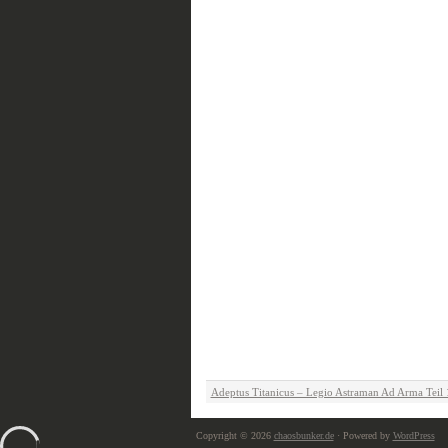
Adeptus Titanicus – Legio Astraman Ad Arma Teil 
Copyright © 2026
chaosbunker.de
· Powered by
WordPress