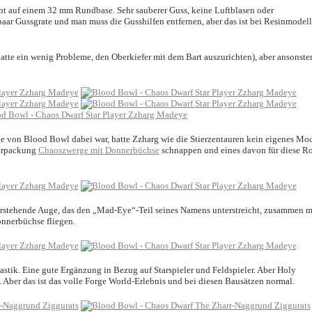
eht auf einem 32 mm Rundbase. Sehr sauberer Guss, keine Luftblasen oder
aar Gussgrate und man muss die Gusshilfen entfernen, aber das ist bei Resinmodel
hatte ein wenig Probleme, den Oberkiefer mit dem Bart auszurichten), aber ansonste
age von Blood Bowl dabei war, hatte Zzharg wie die Stierzentauren kein eigenes Mod
terpackung
Chaoszwerge mit Donnerbüchse
schnappen und eines davon für diese Ro
orstehende Auge, das den „Mad-Eye“-Teil seines Namens unterstreicht, zusammen m
nnerbüchse fliegen.
stik. Eine gute Ergänzung in Bezug auf Starspieler und Feldspieler. Aber Holy
Aber das ist das volle Forge World-Erlebnis und bei diesen Bausätzen normal.