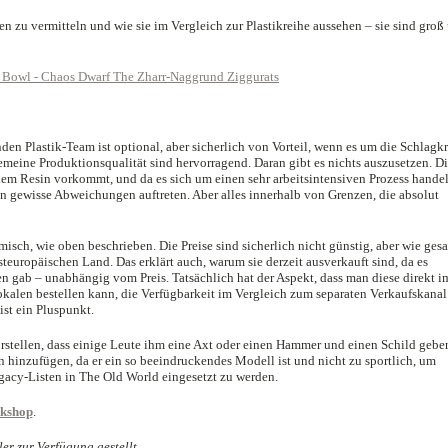
zu vermitteln und wie sie im Vergleich zur Plastikreihe aussehen – sie sind groß
n Plastik-Team ist optional, aber sicherlich von Vorteil, wenn es um die Schlagkr
gemeine Produktionsqualität sind hervorragend. Daran gibt es nichts auszusetzen. D
em Resin vorkommt, und da es sich um einen sehr arbeitsintensiven Prozess handel
nen gewisse Abweichungen auftreten. Aber alles innerhalb von Grenzen, die absolut
misch, wie oben beschrieben. Die Preise sind sicherlich nicht günstig, aber wie gesa
teuropäischen Land. Das erklärt auch, warum sie derzeit ausverkauft sind, da es
 gab – unabhängig vom Preis. Tatsächlich hat der Aspekt, dass man diese direkt i
len bestellen kann, die Verfügbarkeit im Vergleich zum separaten Verkaufskanal
ist ein Pluspunkt.
orstellen, dass einige Leute ihm eine Axt oder einen Hammer und einen Schild gebe
 hinzufügen, da er ein so beeindruckendes Modell ist und nicht zu sportlich, um
gacy-Listen in The Old World eingesetzt zu werden.
kshop
.
er zur Verfügung gestellt.