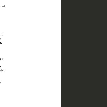
 und
aft
ie
t,
gt,
m
 der
n