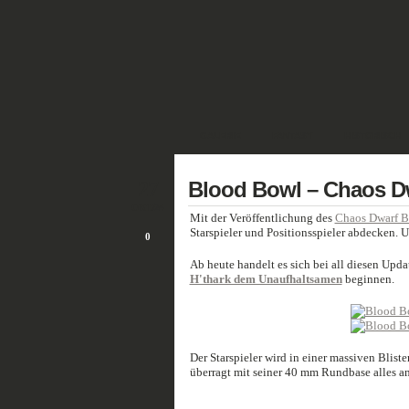
GALERIE
FANTASY
HISTORISCH
27
Blood Bowl – Chaos Dw
OKT./24
Mit der Veröffentlichung des
Chaos Dwarf B
Starspieler und Positionsspieler abdecken. U
0
Ab heute handelt es sich bei all diesen Upd
H'thark dem Unaufhaltsamen
beginnen.
Der Starspieler wird in einer massiven Bliste
überragt mit seiner 40 mm Rundbase alles an