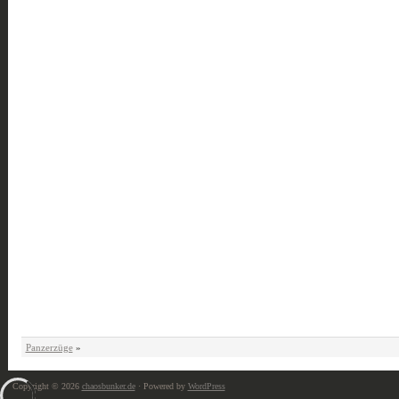
Panzerzüge
»
Copyright © 2026
chaosbunker.de
· Powered by
WordPress