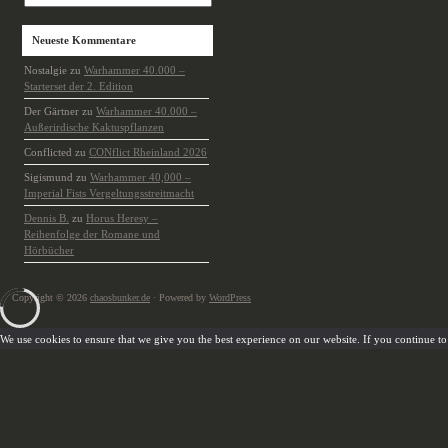
Neueste Kommentare
Nostalgie
zu
Warhammer 40.000 –
Starterset der 2. Edition
Der Gärtner
zu
Warhammer 40.000 –
Außerirdische Kaktuspflanzen
Conflicted
zu
CONflict Rheinland 2026
Sigismund
zu
Warhammer 40,000 –
Imperial Fists Vergeltungsstreitmacht
Dennis B.
zu
Horus Heresy –
Reihenfolge der Romane und
Hörbücher
Copyright © 2026
chaosbunker.de
· Powered by
WordPress
We use cookies to ensure that we give you the best experience on our website. If you continue to u