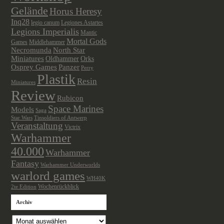
Gelände
Horus Heresy
Inq28
legio canum
Legiones Astartes
Legions Imperialis
Mantic
Mortal Gods
Games
Middlehammer
Necromunda
North Star
Miniatures
Oldhammer
Orks
Osprey Games
Panzer
Perry
Plastik
Resin
Miniatures
Review
Rubicon
Space Marines
Models
Saga
Star Wars
Tinsoldiers of Antwerp
Veranstaltung
Victrix
Warhammer
40.000
Warhammer
Fantasy
Warhammer Underworlds
warlord games
WH40K
Wochenrückblick
2te Edition
Archiv
Archiv