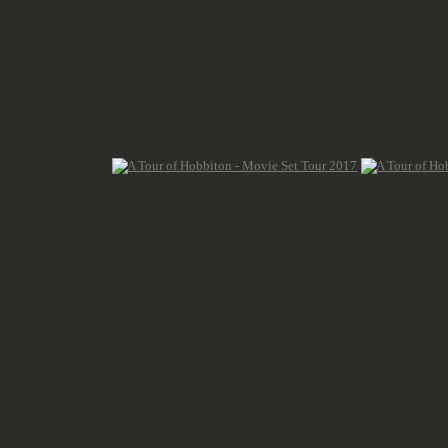
zahlreiche Briten und Iren, in den 
Gäste, dabei waren. Die Eintrittska
Tour kosten etwa 80 NZD (~50 EUR)
werden, da sogar im Winter die Fü
Im Bus läuft ein Film und erzählt 
werden von Sir Peter Jackson begr
einer sich im Besitz der Familie A
Das ganze Dorf Hobbiton war nur u
Aufbaute und wurde nach den Herr
zurückgebaut. Aber nach dem erneu
Dorf nachhaltig aufgestellt, um nac