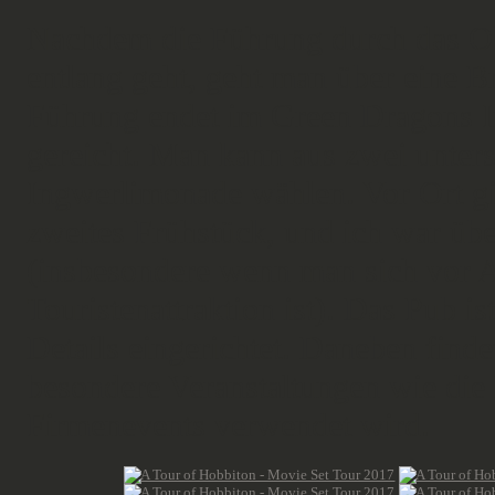
Nachdem die Führung durch das Ob
entlang geht, geht man über eine B
Führung endet im Green Dragons I
gereicht. Man kann aus zwei unter
Ingwerlimonade wählen. Vor Ort gib
zweites Frühstück, und ich war übe
(insbesondere wenn man sich vor A
Touristenattraktion ist). Das Pub i
Details eingerichtet. Daneben finde
besondere Veranstaltungen wie die
Firmenevents verwendet wird.