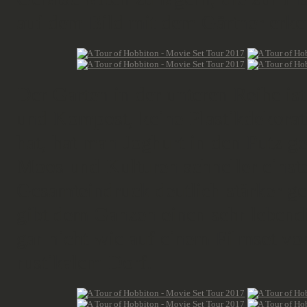
auf dem Bild mit dem Gärtner erke
Der Garten in der unteren Reihe ist
und Kompost, keine Plastikdekorat
hat, hat man Joghurt in den Putz g
Moos und Kulturen schneller einste
Gesamteindruck deutlich stärker geal
gibt dem Ganzen einen sehr lebend
gar nicht wie auf einem Filmset v
rustikalem Dorf.