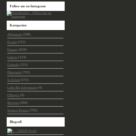
Follow me on Instagram
Kategorien
Allgemein
(208)
Events
(212)
Fantasy
(634)
Galerie
(133)
Gelände
(121)
Historisch
(702)
In Arbeit
(572)
Little Big Adventures
(4)
Offtopic
(9)
Reviews
(594)
Science Fiction
(793)
Blogroll