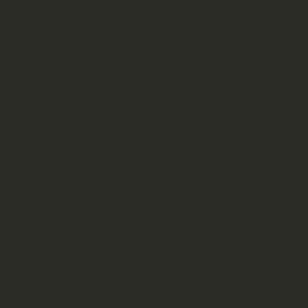
ist es definitiv wert - auch wenn m
Fan ist. Ich habe die Filme gesehen
würde mich nicht als riesiger Fan 
kein Stephen Colbert). Aber mir hat
vor Ort. Zu dem, eine Reise nach N
und für die Meisten eher etwas, w
Während wir dort waren, waren min
vor und nach uns auf dem Gelände.
mandarin, in Ergänzung zur regulär
Informationsmaterialien auf Deuts
dass man ein Auge auf die Zeit hat,
immer ein paar Minuten um noch ei