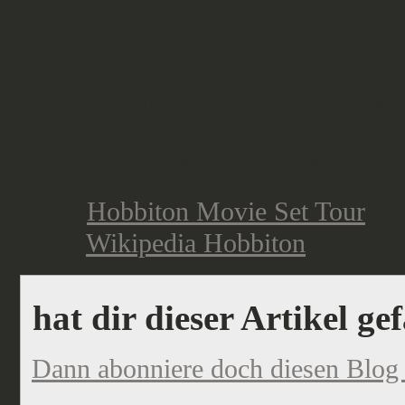
allerdings vorstellen, dass das et
aussieht, da dort deutlich mehr P
Wart ihr selbst schon vor Ort? Hat 
Reise dort hin? Habt ihr eure eige
gebaut? Lasst es mich in den Kom
Link:
Hobbiton Movie Set Tour
Link:
Wikipedia Hobbiton
hat dir dieser Artikel ge
Dann abonniere doch diesen Blog