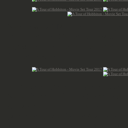
Nach etwa 20 Minuten im Inn geht 
und durch den Garten zurück zu de
abgespielt, der die Tour zusammenf
für den Besuch.
Ich habe einige Bilder geschossen 
Nahaufnahmen für die Geländebauer
Artikel hat euch unterhalten und hi
(kommenden/laufenden/aktuellen) P
selbst dorthin zu reisen. Die Ticket