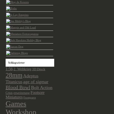
Schlagwörter
1:56
2. Weltkrieg
3D Druck
28mm
Adeptus
Titanicus
age of sigmar
Blood Bowl
Bolt Action
Footsore
Crisis
erweiterung
Miniatures
Frostgrave
Games
Workshop