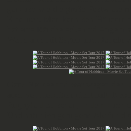
genauso wie die große Festwiese m
Eindruck. Man kann den Häusern au
hat eine Räucherecke und Angeln 
Werkbank mit Sägen und Hobeln v
Ganz Neuseeland war wegen der Li
auch vor Hobbiton nicht halt. Neb
Rugbyfeld zu sehen, in dem auch ein
Und natürlich genügend Ale für die