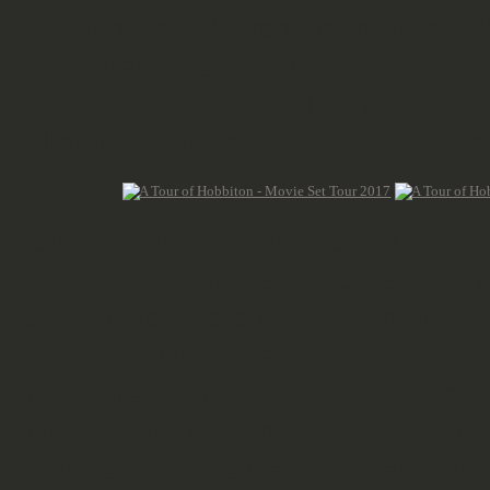
Hobbingen. Während man durch Wai
"Auenland"-Gefühl und etwa eine 
- das muss hier sein! Morgens war 
allerdings im Laufe des Vormittags 
Die Hobbiton Movie Set Tour begin
Rest. Es ist ein kleines Cafe mit 
starten die Busse und fahren die Gr
Winter in Neuseeland, weshalb wir
Aber die Lions Tour (eine britisch
Neuseeland und spielt dort gegen 
neuseeländische Nationalmannschaft