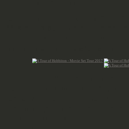
Touristenattraktion genutzt zu werd
Die Touren sind geführt, man ist a
Unsere Gruppe wurde von einer seh
namens Kim betreut, die dafür sorg
ankamen und man die Gelegenheit h
Die Hobbitlöcher sind in untersch
davon ob diese nur im Hintergrun
Daher variieren die Größen von 60
Behausungen haben wirklich eine A
betreten werden und der Platz wir
Gerätschaften zu lagern, die zur I