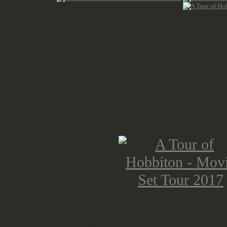
Die Hauptattraktion der Führing ist
worüber eine 29-tonnen Eiche trohn
Kerl musste die ganzen Blätter ne
war, es wäre der falsche Grünton. 
betreten, da der Innenraum gerade
Außen zu drehen und außerdem hält
Das ganze Dorf wie oben bereits er
Details, Straßenschilder, Brunnen