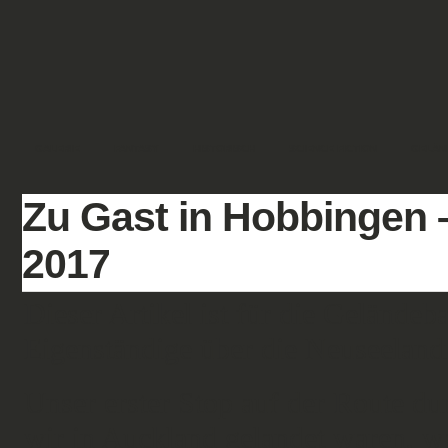
GALERIE
FANTASY
HISTORISCH
SCIENCE FICTION
GELÄN
Zu Gast in Hobbingen 
2017
Dieser Artikel ist für die Geländeb
Eigenständige über die Neuseelandr
Unser erster Stop auf der Route d
wir in Auckland gelandet waren, w