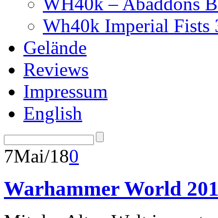
WH40k – Abaddons Bl
Wh40k Imperial Fists
Gelände
Reviews
Impressum
English
7
Mai/18
0
Warhammer World 2018 