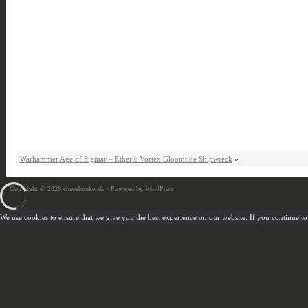
Warhammer Age of Sigmar – Etheric Vortex Gloomtide Shipwreck
»
Copyright © 2026
chaosbunker.de
· Powered by
WordPress
We use cookies to ensure that we give you the best experience on our website. If you continue to u