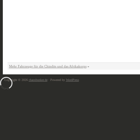
Mehr Fahrzeuge für die Chindits und das Afrikakorps
»
Copyright © 2026
chaosbunker.de
· Powered by
WordPress