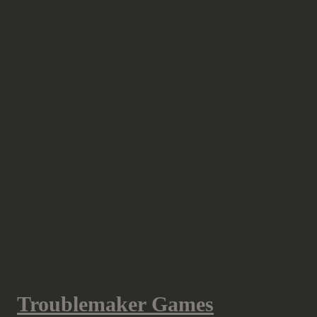
Kanten abgeschnitten habe um die T
"verschmelzen", trägt das zum Ende
gut vorstellen, dass Plastikkarton
verstecken und ein paar der Steck
abzudecken, bzw. insgesamt um da
aussehen zu lassen. Der Detailgrad
den die jüngeren Civitas Imperialis
immer hin ein 25 GBP Set mit ein
Sektoren), die einen vergleichbare
8mm Maßstab abdecken. Die Sets hi
besonders bei den Ruinen bekommt 
Troublemaker Games
Sortiment a