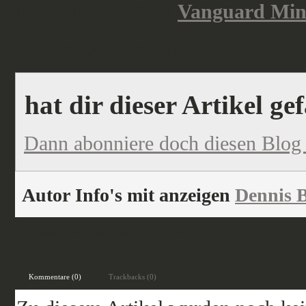
Maßstäben ist über
Vanguard Min
Das vorgestellte Produkt wurde vom
hat dir dieser Artikel ge
Dann abonniere doch diesen Blog
Autor Info's mit anzeigen
Dennis B
veröffentlicht unter:
Gelände
,
Reviews
,
Science Fiction
Kommentare (0)
Trackbacks (0)