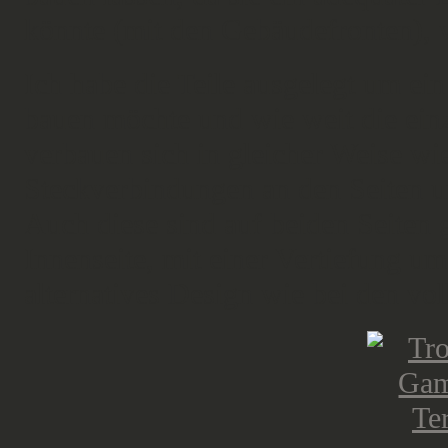
könnte (mit den Gebäudefronten), 
Ich habe die Teile ausgelegt um ein
bauen möchte und wie weit die ein
verbauen sich in gleicher Weise wi
Steckverbindungen an den Seiten u
Auch diese sind auf beiden Seiten ge
Innenseite, mit einer Vertiefung u
alternatives Design wie bei den vol