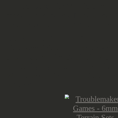
hat auch schon für Mantic Games d
modelliert, daher die Nähe zu den 
herunterskaliert auf 6mm und nic
Die Bauteile sind darauf ausgelegt
diese kombinieren und bauen kann,
unten nochmal im Detail ein. Aber 
zur Verfügung haben und schaffen u
Wandstücke, Zierrat und Stützen. 
getrennt.