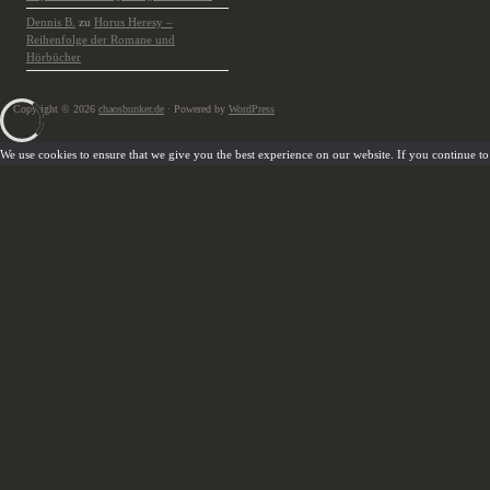
Dennis B.
zu
Horus Heresy –
Reihenfolge der Romane und
Hörbücher
Copyright © 2026
chaosbunker.de
· Powered by
WordPress
We use cookies to ensure that we give you the best experience on our website. If you continue to u