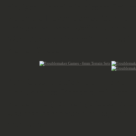
einzigen Zinnteile in diesem Set (
waren die Novan Domed Gun Turret
unterschiedlichen Waffen. Und ein 
Wandstücken, einer mit Tür, zwei 
kleinen Strebe.
Zum Guss; die Details sind erkenn
Abdrücke des Stempels, mit dem di
werden. Es gibt wenige Gusshäutch
was man nachbessern muss, sind di
dran waren.