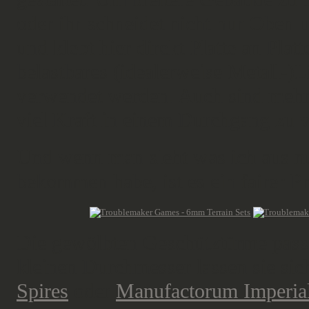
oder ihr schneidet nicht nur Oben 
und klebt hier direkt Platte an Pla
belastbares (idealerweise Metall-)L
verwendet werden. Auch sind mehrer
viel Kraft in einem Durchgang zu 
Und wenn man sieht was ich aus nu
bekommen habe, ist es ein fairer Pr
Die gewölbten Geschütztürme passe
kleinen Durchmesser lassen sie sic
Spires
oder
Manufactorum Imperia