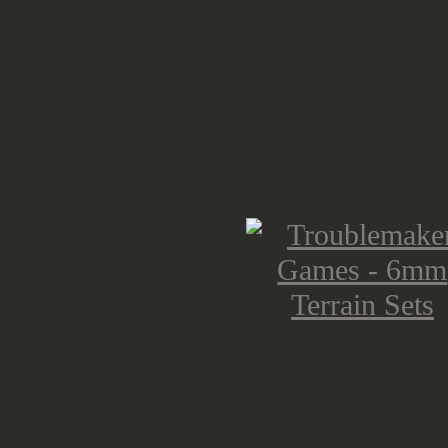
anderem Gelände?
Die Platten sind 5 auf 5 cm groß, a
man aus den aktuellen Adeptus Tit
zwar als 6mm beschrieben, funktio
Adeptus Titanicus ~ 8mm Maßstab
Fazit
Ich hatte zwar die Crowdfunding 
aber bisher keines der Sets in der H