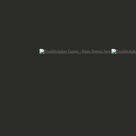
Verbindungssystem nicht, um die R
weshalb man diese entweder modula
Ich denke mit ein paar Versorgung
das ein ganz solides Geländestück 
Dann wollte ich die gotischen Baut
einfach nur einen kleinen Würfel 
den "Trick" zurückgegriffen, den 
angewendet habe. Man setzt auf Ru
weiterzukommen und das mögliche
ich mir, ein Kirchenturm wäre was s
fangen wir mit dem Erdgeschoss an