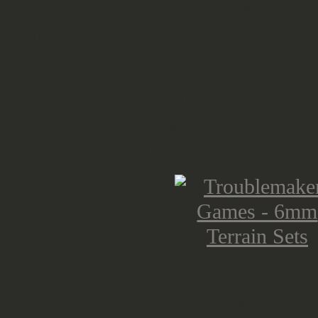
Das war jetzt erstmal eine Menge a
wie der Zusammenbau und die Desi
Wie ihr seht sind die Platten auf be
gibt es einen angewinkelten Rahme
Stecksystem, so dass ihr mehrere P
anbringen könnt.
Für den ersten Bau habe ich ein kle
vier Wänden und einem flachen Dac