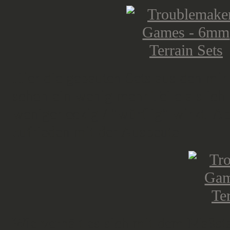
Hier die gebauten Sets aus den mir
schon ein wenig mehr Teile als ich 
weniger eckig / "würflig" wirkt. A
zufrieden mit der Ausbeute.
Wie verhält es sich mit dem Maßsta