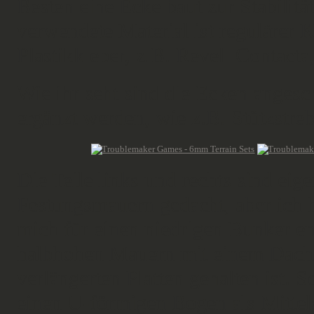
Besten eine Ecke baut zur Stabilit
verwendete Material ist regulärer K
Plastikkleber, z.B. Revell Contact
Wie ihr seht sind die Ecken anges
ergänzt werden, wie z.B. Stützstr
Die Teile links und rechts sind eig
Festungsmauern gedacht, aber ich 
mich für einen niedrigen Bunker e
halbhohen Mauern mit einem Dach/
verlängerten Platten gehalten ist
einen U-förmigen Bogen als Mittels