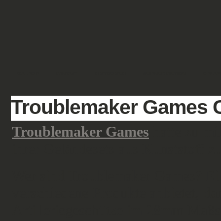
GALERIE
FANTASY
HISTORISCH
SCIENCE FICTION
GELÄN
Troublemaker Games 
Troublemaker Games
hatte zu mi
ihrer Geländesets aus Kunststoff 
Wer sind Troublemaker Games? Ein 
verschiedene Produkte anbietet, 
Artilleriegeschütze im 28mm Maßsta