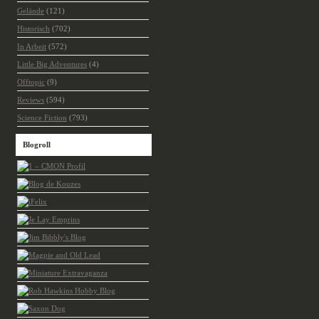
Gelände
(121)
Historisch
(702)
In Arbeit
(572)
Little Big Adventures
(4)
Offtopic
(9)
Reviews
(594)
Science Fiction
(793)
Blogroll