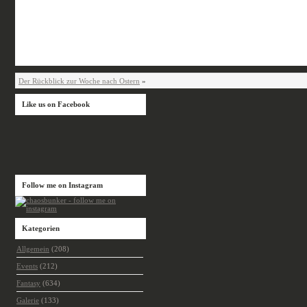
Der Rückblick zur Woche nach Ostern
»
Like us on Facebook
Follow me on Instagram
Kategorien
Allgemein
(208)
Events
(212)
Fantasy
(634)
Galerie
(133)