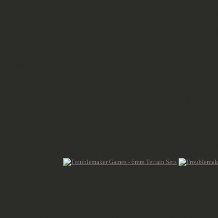
Aber fangen wir mit den Ruinen a
reduzieren und damit sich die Gebä
habe ich die oberen und unteren Li
benötigten Steckverbindungen an d
Gegenstücke müsste ich noch vor d
wenig Arbeit, verbessert aber mei
deutlich.
Ich bin recht zufrieden mit dem Er
Ich habe die Anpassungen auch an
angewendet, da es die Übergänge 
gestaltet. Um breitere Gebäude zu 