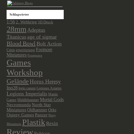
Schlagwörter
1:56
2. Weltkrieg
3D Druck
28mm
Adeptus
Titanicus
age of sigmar
Blood Bowl
Bolt Action
Footsore
Crisis
erweiterung
Miniatures
Frostgrave
Games
Workshop
Gelände
Horus Heresy
Inq28
legio canum
Legiones Astartes
Legions Imperialis
Mantic
Mortal Gods
Games
Middlehammer
Necromunda
North Star
Miniatures
Oldhammer
Orks
Osprey Games
Panzer
Perry
Plastik
Resin
Miniatures
Review
Rubicon