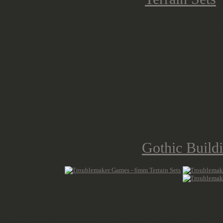
Die einzelnen Platten sind auf beide
vielseitig macht (aber auch das Pr
eben bei offenen Bauten sieht). Hie
die Vorderseite, jeweils rechts im B
Fronten, mit flachen Dächern auf d
industriellen Dächern / Platten au
artige Industriewände, beidseitig,
Fensterrose, aus dem
Gothic Buildi
Für die Festung gibt es leicht ver
Seitenplatten gehören, halbgroße B