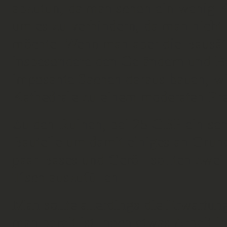
abzutun, da man schon ein wenig Kr
um es zu verhindern, da man nicht
möchte. Wenn man aber die Bausätze
insbesondere den Geländern und B
imposante Sachen daraus bauen, wi
Kathedrale zu einem moderaten Pre
Zu den Ruinen, bei 25 GBP ein sehr
Bauteile um damit einiges an Grun
paar Bases und Geröll sollten zwe
Tisch auszufüllen.
Man sollte allerdings die Erwartun
man bereit ist, noch etwas Arbeit in