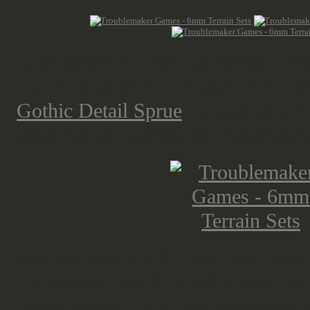
Aber selbst mit dem zerstörten Ob
Aufmerksamkeit vertragen. Ich hab
Gothic Detail Sprue
verwendet um d
eines halben Boden, den Geländern
Als nächstes die Ruinen. Wie oben b
Ruinensets, das 25 GBP kostet. Ich
bauen lassen, da sie ein adequater 