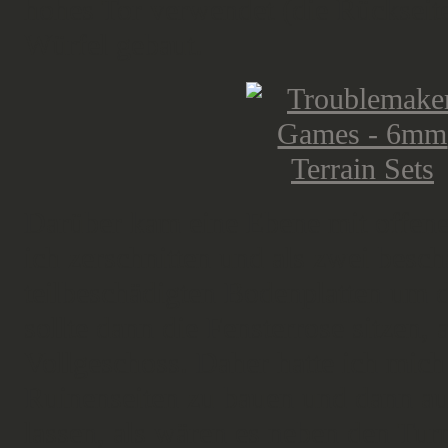
hohes Tor verwendet (die Rückseite
Würfel gebaut.
Darüber kam eine Ebene mit offen
ich zerschnitten und als zwei bes
teilbeschädigten Bodenplatten um d
sollte dann die Fensterrose sitzen, 
Vollgeschoss. Daher hatte ich mich
Ruinenseiten zu bauen und dann auf
lassen, als wären es neben den Tur