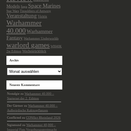
Space Marines
Models
Saga
Star Wars
Tinsoldiers of Antwerp
Veranstaltung
Victrix
Warhammer
40.000
Warhammer
Fantasy
Warhammer Underworlds
warlord games
WH40K
Wochenrückblick
2te Edition
Archiv
Archiv
Neueste Kommentare
Nostalgie
zu
Warhammer 40.000 –
Starterset der 2. Edition
Der Gärtner
zu
Warhammer 40.000 –
Außerirdische Kaktuspflanzen
Conflicted
zu
CONflict Rheinland 2026
Sigismund
zu
Warhammer 40,000 –
Imperial Fists Vergeltungsstreitmacht