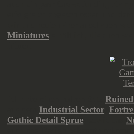
auch ein paar Crowdfunding Kam
erfolgreich abgeschlossen und dami
wir uns heute näher anschauen wer
Miniatures
erhältlich, die auch w
führen.
Ich habe einen halben Satz
Ruined
aus dem
Industrial Sector
,
Fortre
Gothic Detail Sprue
, sowie das
N
euch das Design bekannt vorkommt