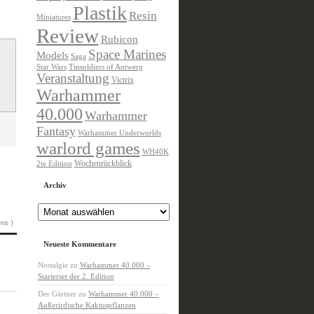
Plastik
Resin
Miniatures
Review
Rubicon
Space Marines
Models
Saga
Star Wars
Tinsoldiers of Antwerp
Veranstaltung
Victrix
Warhammer
40.000
Warhammer
Fantasy
Warhammer Underworlds
warlord games
WH40K
Wochenrückblick
2te Edition
Archiv
Archiv
en )
Neueste Kommentare
Nostalgie
zu
Warhammer 40.000 –
Starterset der 2. Edition
Der Gärtner
zu
Warhammer 40.000 –
Außerirdische Kaktuspflanzen