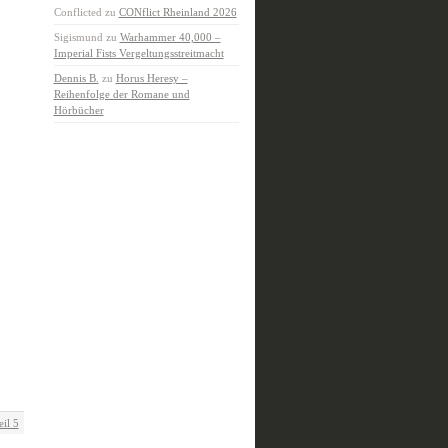
Conflicted
zu
CONflict Rheinland 2026
Sigismund
zu
Warhammer 40,000 –
Imperial Fists Vergeltungsstreitmacht
Dennis B.
zu
Horus Heresy –
Reihenfolge der Romane und
Hörbücher
il 5