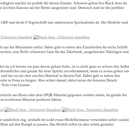
ndigkeit machte sie perfekt für diesen Einsatz. Schoners gelten bei Black Seas als
en leichten Kanone auf der Breite ausgerüstet sind. Dennoch sind sie die perfekte
GBP und deckt 6 Segelschiffe mit zahlreichem Spielzubehör ab. Die Modelle sind
s nur die Miniaturen seblst. Daher gibt es neben den Einzelteilen für sechs Schiffe
nchen, eine Rolle schwarzen Garn für das Takelwerk, ausgedruckte Takelagen und
er da ich bereits ein paar davon gebaut habe, ist es nicht ganz so schwer den Aufb
nfreundlicher und gerade für neue Spieler zuvorkommend, wenn es sowas geben wü
und das ist ein eher weiches Material in diesem Fall. Daher galt es neben den
eder in Form zu biegen. Aber achtet darauf, dabei keine der feineren Details
 Teile vom Gussast.
inzelteile aus Resin oder dem SPQR Material gegossen worden wären, da gerade die
m leichterem Material profiziert hätten.
cht sonderlich eng, weshalb ihr wohl etwas Modelliermasse verwenden solltet zusätz
ast auf den Rumpf zu passen. Das Modell selbst ist aber schön gestaltet.