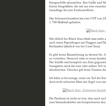
Kriegsschiffe abzustellen. Ihre Größe und We
kleine Seegefährte, die mit nur eine einzeln
Grundlage für eine Freibeuterflotte.
Das Schonerschwadron hat eine UVP von 24 
1:700 Maßstab gehalten.
Wie üblich bei Black Seas erhält man mehr al
auch einen Papierbogen mit Flaggen und Fäh
Kielmarker (ähnlich wie bei Cruel Seas).
Es gibt keine Bauanleitung zu diesem Set. Ab
zu verstehen. Dennoch wäre es etwas kunde
Die Schiffe sind komplett aus Zinn gegossen 
Gussgraten auch das eine oder andere Teil wi
abzubrechen. Gleiches gilt beim Trennen der
Ich hätte es bevorzugt, wenn ein Teil der E
doch recht schweren Mast mit Segel von eine
Die Passform ist nicht zu lose, aber auch ni
zum Sekundenkleber um beispielsweise den M