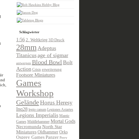
d
Schlagwörter
1:56
2. Weltkrieg
3D Druck
t
28mm
Adeptus
Titanicus
age of sigmar
Blood Bowl
Bolt
antwerpen
Action
Crisis
erweiterung
Footsore Miniatures
ür
und
Games
ich,
Workshop
Gelände
Horus Heresy
h
Inq28
legio canum
Legiones Astartes
Legions Imperialis
Mantic
Mortal Gods
Games
Middlehammer
Necromunda
North Star
Miniatures
Oldhammer
Orks
Osprey Games
Panzer
Perry