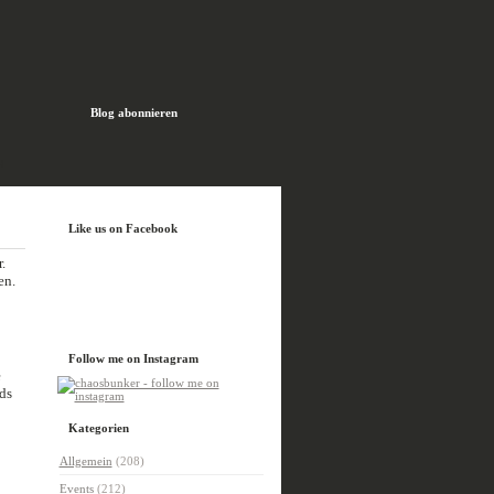
Blog abonnieren
H
Like us on Facebook
.
en.
Follow me on Instagram
e
ds
Kategorien
Allgemein
(208)
Events
(212)