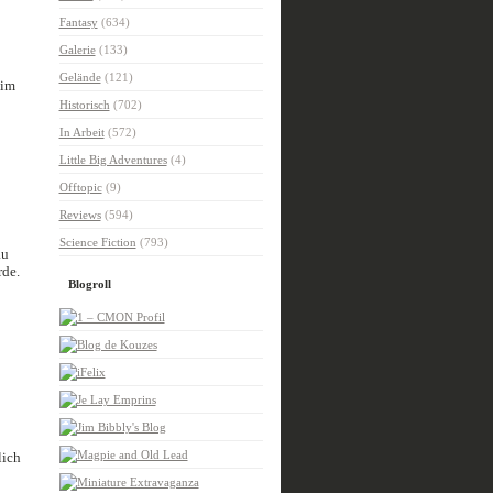
Fantasy
(634)
Galerie
(133)
Gelände
(121)
 im
Historisch
(702)
In Arbeit
(572)
Little Big Adventures
(4)
Offtopic
(9)
Reviews
(594)
Science Fiction
(793)
au
rde.
Blogroll
lich