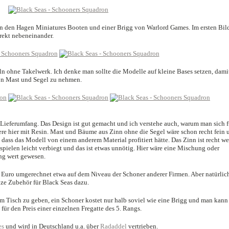
n den Hagen Miniatures Booten und einer Brigg von Warlord Games. Im ersten Bil
irekt nebeneinander.
n ohne Takelwerk. Ich denke man sollte die Modelle auf kleine Bases setzen, dami
on Mast und Segel zu nehmen.
Lieferumfang. Das Design ist gut gemacht und ich verstehe auch, warum man sich f
re hier mit Resin. Mast und Bäume aus Zinn ohne die Segel wäre schon recht fein 
dass das Modell von einem anderem Material profitiert hätte. Das Zinn ist recht we
ielen leicht verbiegt und das ist etwas unnötig. Hier wäre eine Mischung oder
ng wert gewesen.
 Euro umgerechnet etwa auf dem Niveau der Schoner anderer Firmen. Aber natürlic
nze Zubehör für Black Seas dazu.
m Tisch zu geben, ein Schoner kostet nur halb soviel wie eine Brigg und man kann
für den Preis einer einzelnen Fregatte des 5. Rangs.
es
und wird in Deutschland u.a. über
Radaddel
vertrieben.