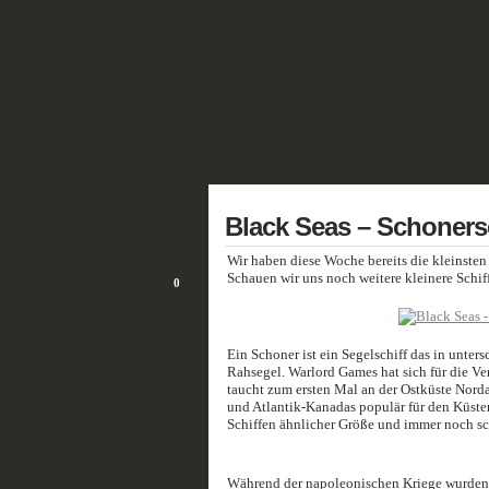
GALERIE
FANTASY
HISTORISCH
17
Black Seas – Schoner
JULI/20
Wir haben diese Woche bereits die kleinsten 
Schauen wir uns noch weitere kleinere Schif
0
Ein Schoner ist ein Segelschiff das in unter
Rahsegel. Warlord Games hat sich für die Ve
taucht zum ersten Mal an der Ostküste Nord
und Atlantik-Kanadas populär für den Küsten
Schiffen ähnlicher Größe und immer noch sc
Während der napoleonischen Kriege wurden Sc