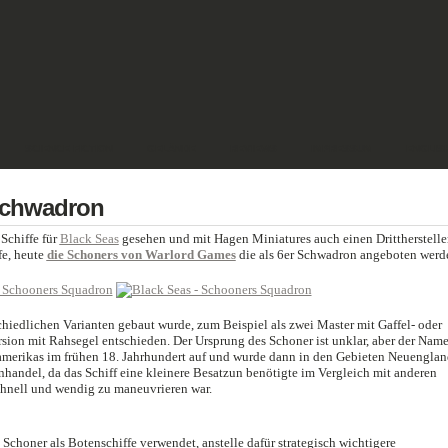
SCIENCE FICTION
GELÄNDE
REVIEWS
IMPRESSUM
ENGLIS
schwadron
Schiffe für
Black Seas
gesehen und mit Hagen Miniatures auch einen Dritthersteller
fe, heute
die Schoners von Warlord Games
die als 6er Schwadron angeboten werd
schiedlichen Varianten gebaut wurde, zum Beispiel als zwei Master mit Gaffel- oder
rsion mit Rahsegel entschieden. Der Ursprung des Schoner ist unklar, aber der Nam
amerikas im frühen 18. Jahrhundert auf und wurde dann in den Gebieten Neuenglan
handel, da das Schiff eine kleinere Besatzun benötigte im Vergleich mit anderen
hnell und wendig zu maneuvrieren war.
honer als Botenschiffe verwendet, anstelle dafür strategisch wichtigere