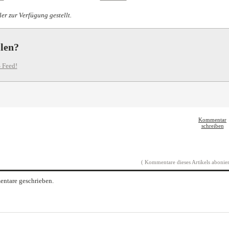
er zur Verfügung gestellt.
llen?
 Feed!
Kommentar
schreiben
( Kommentare dieses Artikels abonier
ntare geschrieben.