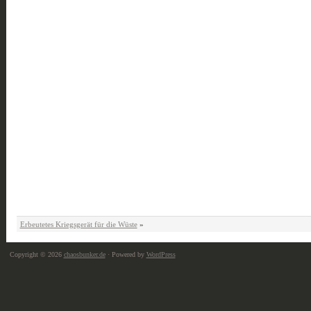
Erbeutetes Kriegsgerät für die Wüste
»
Copyright © 2026
chaosbunker.de
· Powered by
WordPress