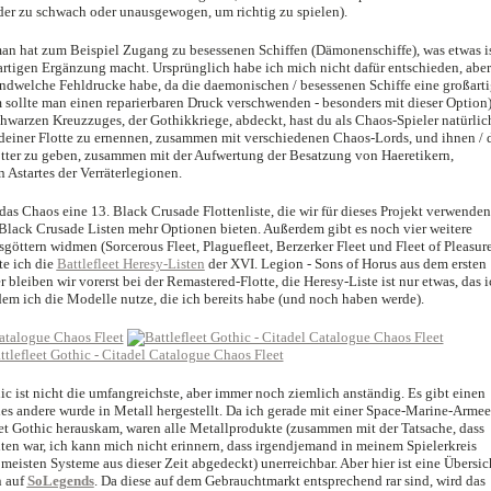
der zu schwach oder unausgewogen, um richtig zu spielen).
an hat zum Beispiel Zugang zu besessenen Schiffen (Dämonenschiffe), was etwas is
ßartigen Ergänzung macht. Ursprünglich habe ich mich nicht dafür entschieden, aber
rgendwelche Fehldrucke habe, da die daemonischen / besessenen Schiffe eine großart
llte man einen reparierbaren Druck verschwenden - besonders mit dieser Option)
schwarzen Kreuzzuges, der Gothikkriege, abdeckt, hast du als Chaos-Spieler natürlic
einer Flotte zu ernennen, zusammen mit verschiedenen Chaos-Lords, und ihnen / 
tter zu geben, zusammen mit der Aufwertung der Besatzung von Haeretikern,
Astartes der Verräterlegionen.
das Chaos eine 13. Black Crusade Flottenliste, die wir für dieses Projekt verwenden
e Black Crusade Listen mehr Optionen bieten. Außerdem gibt es noch vier weitere
öttern widmen (Sorcerous Fleet, Plaguefleet, Berzerker Fleet und Fleet of Pleasure
te ich die
Battlefleet Heresy-Listen
der XVI. Legion - Sons of Horus aus dem ersten
bleiben wir vorerst bei der Remastered-Flotte, die Heresy-Liste ist nur etwas, das i
em ich die Modelle nutze, die ich bereits habe (und noch haben werde).
hic ist nicht die umfangreichste, aber immer noch ziemlich anständig. Es gibt einen
lles andere wurde in Metall hergestellt. Da ich gerade mit einer Space-Marine-Armee
leet Gothic herauskam, waren alle Metallprodukte (zusammen mit der Tatsache, dass
lten war, ich kann mich nicht erinnern, dass irgendjemand in meinem Spielerkreis
eisten Systeme aus dieser Zeit abgedeckt) unerreichbar. Aber hier ist eine Übersic
n auf
SoLegends
. Da diese auf dem Gebrauchtmarkt entsprechend rar sind, wird das