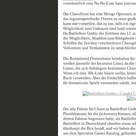
versehentlich eine No-No-Liste baue (entwe
Die Chaosflotte hat eine Menge Optionen, m
das legionsspezifische Flotten zu einer gro
kann mir vorstellen, das zu tun, falls ich i
Möglichkeit zum Umbauen sind (und warum so
Da Battlefleet Gothic die Zeitlinie des 12. 
die Möglichkeit, Abaddon zum Kriegsherrn d
Schiffen die Zeichen verschiedener Chaosgö
Verlorenen und Verdammten zu tatsächlichen 
Die Remastered Flottenlisten beinhalten für 
werden (anstelle der Incursion Liste), da di
Listen, die sich Anhängern bestimmter Chaosg
Wenn ich eine 30k-Liste bauen wollte, könn
Buch verwenden. Aber der Einfachheit halber 
für thematische Spiele verwenden würde, ind
Die alte Palette für Chaos in Battlefleet Got
Plastikbausatz für die (schweren) Kreuzer, a
dritten Edition begonnen hatte, als Battlef
Battlefleet in Deutschland ohnehin etwas se
überhaupt die Box besaß, und wir haben die m
aus dem Specialist Games Katalog, gefunde