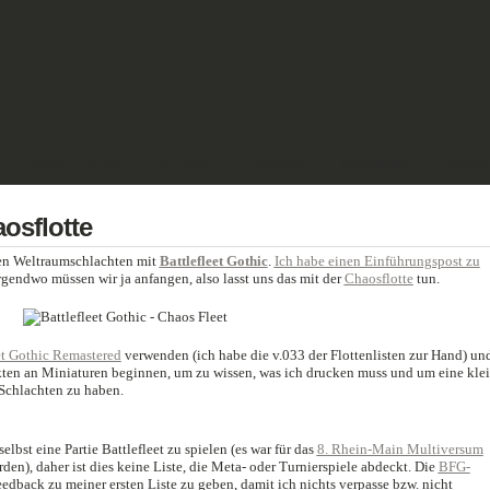
SCIENCE FICTION
GELÄNDE
REVIEWS
IMPRESSUM
ENGLIS
aosflotte
en Weltraumschlachten mit
Battlefleet Gothic
.
Ich habe einen Einführungspost zu
irgendwo müssen wir ja anfangen, also lasst uns das mit der
Chaosflotte
tun.
et Gothic Remastered
verwenden (ich habe die v.033 der Flottenlisten zur Hand) un
ten an Miniaturen beginnen, um zu wissen, was ich drucken muss und um eine kle
 Schlachten zu haben.
elbst eine Partie Battlefleet zu spielen (es war für das
8. Rhein-Main Multiversum
en), daher ist dies keine Liste, die Meta- oder Turnierspiele abdeckt. Die
BFG-
eedback zu meiner ersten Liste zu geben, damit ich nichts verpasse bzw. nicht