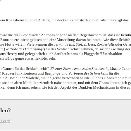
 dem Kriegsherrn) für den Anfang. Ich decke das meiste davon ab, also bestätigt das
sowie die drei Geschwader. Aber das Schöne an den Regelbüchern ist, dass sie berüh
e Romane etc. nicht gelesen hat, eine Vorstellung davon bekommt, wie diese Schiffe
ne Flotte wären. Viele kennen die
Terminus Est
,
Stolzes Herz
,
Zornerfüllt
oder
Geis
om
(
Vorbote des Untergangs
) für das Schlachtschiff nehmen, da sie der Zwilling der
us Heresy und gelegentlich auch darüber hinaus als Flaggschiff für Abaddon
ich würde gerne etwas flexibler sein.
n Namen für das Schlachtschiff.
Eisener Zorn
,
Amboss des Schicksals
,
Mutter Ctho
n) Kreuzer funktionieren und
Blutfänge
und
Vorboten des Schreckens
für die
die Auswahl der Modelle, die ich gerne verwenden würde. Für das Chaos tendiere i
da sie den alten Modellen ziemlich nahe kommen, und mit dem Chaos komme ich g
tikel, denn ich muss sehen, wie ich den Aspekt des Dunklen Mechanicums in dieses
llen?
 Feed!