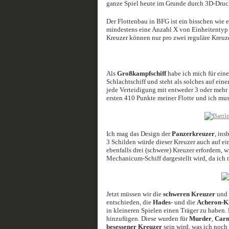
ganze Spiel heute im Grunde durch 3D-Druck 
Der Flottenbau in BFG ist ein bisschen wie
mindestens eine Anzahl X von Einheitentyp
Kreuzer können nur pro zwei reguläre Kreuze
Als
Großkampfschiff
habe ich mich für ein
Schlachtschiff und steht als solches auf ein
jede Verteidigung mit entweder 3 oder mehr
ersten 410 Punkte meiner Flotte und ich mus
Ich mag das Design der
Panzerkreuzer
, ins
3 Schilden würde dieser Kreuzer auch auf ei
ebenfalls drei (schwere) Kreuzer erfordern, w
Mechanicum-Schiff dargestellt wird, da ich
Jetzt müssen wir die
schweren Kreuzer
und
entschieden, die
Hades
- und die
Acheron-K
in kleineren Spielen einen Träger zu haben.
hinzufügen. Diese wurden für
Murder
,
Carn
besessener Kreuzer
sein wird, was ich noch