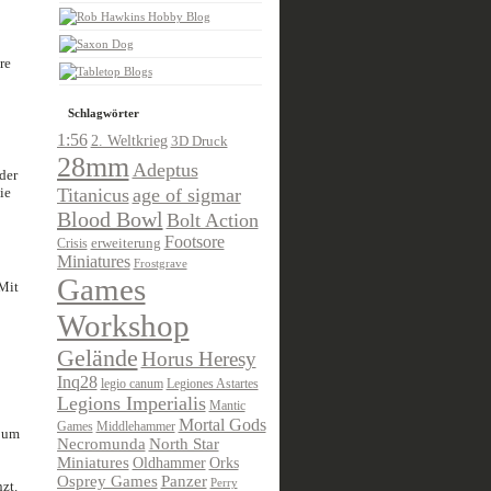
re
Schlagwörter
1:56
2. Weltkrieg
3D Druck
28mm
Adeptus
der
ie
Titanicus
age of sigmar
Blood Bowl
Bolt Action
Footsore
Crisis
erweiterung
Miniatures
Frostgrave
Games
Mit
Workshop
Gelände
Horus Heresy
Inq28
legio canum
Legiones Astartes
Legions Imperialis
Mantic
Mortal Gods
Games
Middlehammer
, um
Necromunda
North Star
Miniatures
Oldhammer
Orks
Osprey Games
Panzer
Perry
zt.