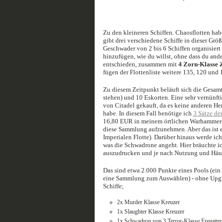
Zu den kleineren Schiffen. Chaosflotten hab
gibt drei verschiedene Schiffe in dieser Grö
Geschwader von 2 bis 6 Schiffen organisiert
hinzufügen, wie du willst, ohne dass du ande
entschieden, zusammen mit
4 Zorn-Klasse 
fügen der Flottenliste weitere 135, 120 und
Zu diesem Zeitpunkt beläuft sich die Gesam
stehen) und 10 Eskorten. Eine sehr vernünft
von Citadel gekauft, da es keine anderen Her
habe. In diesem Fall benötige ich
3 Sätze de
16,80 EUR in meinem örtlichen Warhammer-La
diese Sammlung aufzunehmen. Aber das ist ei
Imperialen Flotte). Darüber hinaus werde ic
was die Schwadrone angeht. Hier bräuchte ic
auszudrucken und je nach Nutzung und Häufi
Das sind etwa 2.000 Punkte eines Pools (ein 
eine Sammlung zum Auswählen) - ohne Upgr
Schiffe;
2x Murder Klasse Kreuzer
1x Slaughter Klasse Kreuzer
1x Schwadron von 3 Terror-Klasse Fregatte