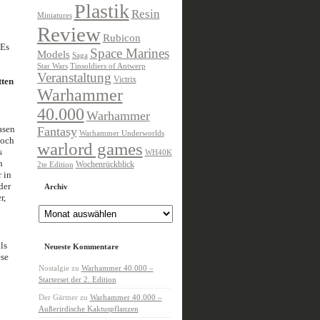
Plastik
Resin
Miniatures
Review
Rubicon
 Es
Space Marines
Models
Saga
Star Wars
Tinsoldiers of Antwerp
Veranstaltung
Victrix
tten
Warhammer
40.000
Warhammer
asen
Fantasy
Warhammer Underworlds
doch
warlord games
s
WH40K
h
Wochenrückblick
2te Edition
 in
der
Archiv
r,
Archiv
ls
Neueste Kommentare
se
Nostalgie
zu
Warhammer 40.000 –
Starterset der 2. Edition
Der Gärtner
zu
Warhammer 40.000 –
Außerirdische Kaktuspflanzen