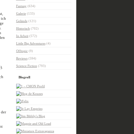
Fantasy
(634)
t,
Galerie
(133)
 ich
Gelände
(121)
ige
.
Historisch
(702)
h
In Arbeit
(572)
den
Little Big Adventures
(4)
Offtopic
(9)
Reviews
(594)
Science Fiction
(793)
).
ch
Blogroll
 der
ht