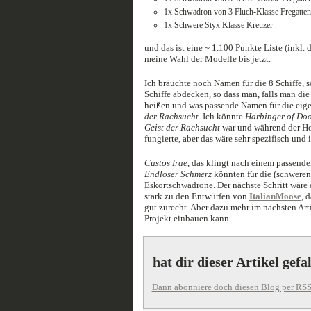
1x Schwadron von 3 Fluch-Klasse Fregatten
1x Schwere Styx Klasse Kreuzer
und das ist eine ~ 1.100 Punkte Liste (inkl.
meine Wahl der Modelle bis jetzt.
Ich bräuchte noch Namen für die 8 Schiffe, 
Schiffe abdecken, so dass man, falls man di
heißen und was passende Namen für die eige
der Rachsucht
. Ich könnte
Harbinger of Do
Geist der Rachsucht
war und während der Hor
fungierte, aber das wäre sehr spezifisch und 
Custos Irae
, das klingt nach einem passende
Endloser Schmerz
könnten für die (schwere
Eskortschwadrone. Der nächste Schritt wäre 
stark zu den Entwürfen von
ItalianMoose
, 
gut zurecht. Aber dazu mehr im nächsten Ar
Projekt einbauen kann.
hat dir dieser Artikel gefa
Dann abonniere doch diesen Blog per RSS