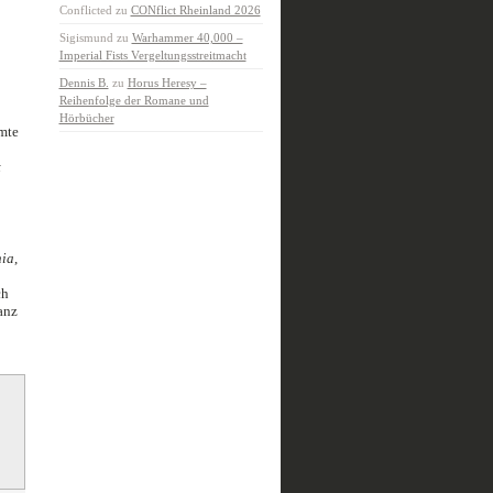
Conflicted
zu
CONflict Rheinland 2026
Sigismund
zu
Warhammer 40,000 –
Imperial Fists Vergeltungsstreitmacht
Dennis B.
zu
Horus Heresy –
Reihenfolge der Romane und
Hörbücher
mte
t
nia
,
ch
anz