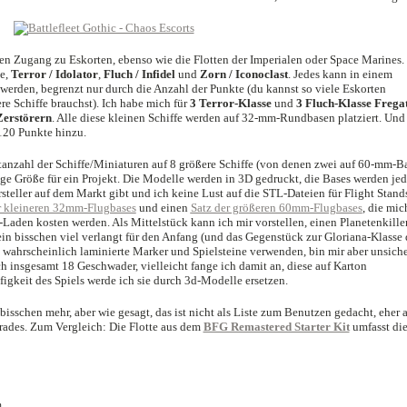
en Zugang zu Eskorten, ebenso wie die Flotten der Imperialen oder Space Marines.
ße,
Terror / Idolator
,
Fluch / Infidel
und
Zorn / Iconoclast
. Jedes kann in einem
 werden, begrenzt nur durch die Anzahl der Punkte (du kannst so viele Eskorten
re Schiffe brauchst). Ich habe mich für
3 Terror-Klasse
und
3 Fluch-Klasse Frega
Zerstörern
. Alle diese kleinen Schiffe werden auf 32-mm-Rundbasen platziert. Und
 120 Punkte hinzu.
tanzahl der Schiffe/Miniaturen auf 8 größere Schiffe (von denen zwei auf 60-mm-B
ige Größe für ein Projekt. Die Modelle werden in 3D gedruckt, die Bases werden je
steller auf dem Markt gibt und ich keine Lust auf die STL-Dateien für Flight Stand
r kleineren 32mm-Flugbases
und einen
Satz der größeren 60mm-Flugbases
, die mic
den kosten werden. Als Mittelstück kann ich mir vorstellen, einen Planetenkiller
n bisschen viel verlangt für den Anfang (und das Gegenstück zur Gloriana-Klasse 
h wahrscheinlich laminierte Marker und Spielsteine verwenden, bin mir aber unsiche
h insgesamt 18 Geschwader, vielleicht fange ich damit an, diese auf Karton
gkeit des Spiels werde ich sie durch 3d-Modelle ersetzen.
bisschen mehr, aber wie gesagt, das ist nicht als Liste zum Benutzen gedacht, eher a
ades. Zum Vergleich: Die Flotte aus dem
BFG Remastered Starter Kit
umfasst die
n