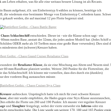
am Leben erhalten, was für alle eine weitaus bessere Lösung ist als Recasts.
 ein Baum aufgebaut, d.h. um Einheitentyp A wählen zu können, benötige ich
 B, die wiederum eine bestimmte Menge von Einheitentyp C erfordern kann. Schwe
r gekauft werden, die auf maximal 12 pro Flotte begrenzt sind.
e
Chaos Schlachtschiff
entschieden. Dieser ist - wie die Klasse schon sagt - ein
er 60mm runden Base, anstatt der 32mm, die jedes andere Modell hat. (Jedes Schiff o
 Schilden ODER mehr als 10 Treffern muss eine große Base verwenden). Dies sind d
s mindestens drei (schwere) Kreuzer haben.
besondere der
Retaliator-Klasse
, da sie eine Mischung aus Altem und Neuem sind. 
ner 60-mm-Rundbase platziert werden. Weitere 260 Punkte für die Flottenliste, die
ie das Schlachtschiff. Ich könnte mir vorstellen, dass dies durch ein (dunkles)
 nur den vorderen Bug austauschen müsste.
Kreuzer
aufstocken. Ursprünglich hatte ich mich für zwei schwere Kreuzer
lasse
, aber mir wurde empfohlen, die Hades gegen eine Styx-Klasse auszutauschen
 Dies erhöht die Flotte um 260 und 190 Punkte. Ich musste vier reguläre Kreuzer
age
und
Slaughter
festgelegt, wobei der vierte entweder ein
Inferno
oder ein
 nicht entschieden habe. Die Liste wurde um weitere 170, 180 und 165 Punkte ergän