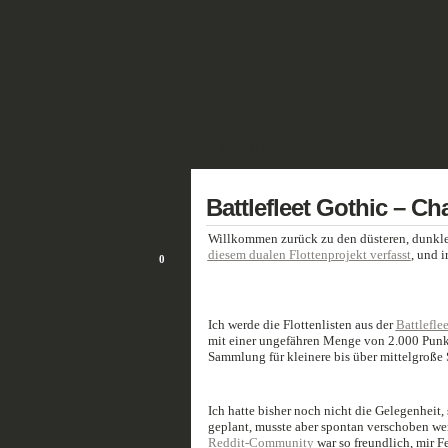
GALERIE
FANTASY
HISTORISCH
2
Battlefleet Gothic – Ch
OKT./22
Willkommen zurück zu den düsteren, dunkl
diesem dualen Flottenprojekt verfasst
, und 
0
Ich werde die Flottenlisten aus der
Battlefle
mit einer ungefähren Menge von 2.000 Punk
Sammlung für kleinere bis über mittelgroße
Ich hatte bisher noch nicht die Gelegenheit, s
geplant, musste aber spontan verschoben werd
Reddit-Community
war so freundlich, mir F