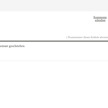
Kommentar
schreiben
( Kommentare dieses Artikels abonier
ntare geschrieben.