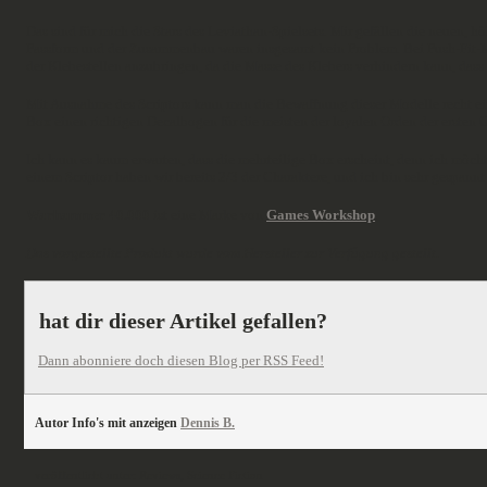
Das sind für mich die Stars des Leviathan-Spielsets. Mir gefällen die neuen,
Passform und der Zusammenbau waren insgesamt kein Problem. Bei Push-Fit-Mod
der Klebestellen anzubringen, da die Masse des Klebers verhindern kann, dass 
Mit Ausnahme des Scriptors kann man die Bewaffnung dieser Modelle recht einf
Box einen richtigen Decalbogen für die meisten der loyalen Orden der ersten
Ich kann es kaum erwarten, dass die mehrteilige Box erscheint, denn ich möch
einem Scriptor haben wir bereits 2/3 der Charaktere, und ich bin sehr gespannt
Warhammer 40.000
ist eine Marke von
Games Workshop
.
Das vorgestellte Produkt wurde vom Hersteller zur Verfügung gestellt.
hat dir dieser Artikel gefallen?
Dann abonniere doch diesen Blog per RSS Feed!
Autor Info's mit anzeigen
Dennis B.
veröffentlicht unter:
Reviews
,
Science Fiction