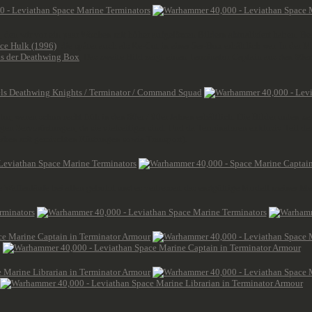
, den wir vor ein paar Wochen mit höher aufgelösten Bildern aktualisiert haben. B
ace Hulk (1996)
, die später auch als Re-Cut in einer 5er-Box erhältlich war. In der 
us der Deathwing Box
. Das zweite Bild zeigt einen Terminator Captain aus den 80e
or, waren schon recht früh in den 80er / 90er Jahren erhältlich. Die Bilder unten
gen Servorüstungen, da sie vielseitiger sind. Und da Terminatoren exklusiv Teil de
rken mit gemischten Rüstungen sowie Transport).
Waffenläufe bei allen gebohrt und es verbessert das endgültige Modell meiner Mei