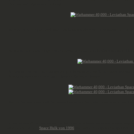
Rüstung und trägt einen Umhang.
Die Pose ist sehr dynamisch und man kann ihn als Push-Fit-Miniatur im Grund
Die zweite Terminator-Figur ist ein Scriptor. Er kommt ebenfalls in einem kle
Der Scriptor ist mit einer Energieaxt (die bevorzugte Waffe der Space Marine 
Umbauten verwendet wird, zum Beispiel für Word Bearers.
Dies ist der Terminatorteil des neuen Leviathan-Sets, ein Trupp von 5 Termina
In den letzten 40 Jahren haben die Terminator-Miniaturen einen langen Weg zur
zusammen mit dem
Space Hulk von 1996
und später als eigenständiger Bausa