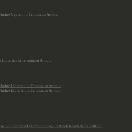
p als Teil des Hauptsortiments anbietet.
g ist hochgradig verziert, und ich kann mir vorstellen, dass er für
war sowohl in Metall als auch in Plastik erhältlich (zunächst nur
40.000 Starterset Sturmlandung auf Black Reach der 5. Edition
.