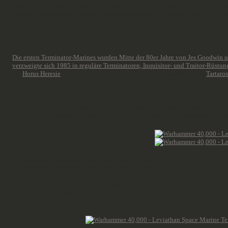
verschiedene Zwecke tragen, z. B. anstelle der Energiefaust z.B. eine Kettenf
massiven künstlichen Muskeln und Stabilisatoren der Rüstung kann er viel sc
einigen Fällen tragen sie einen Cyclone-Raketenwerfer.
Die ersten Terminator-Marines wurden Mitte der 80er Jahre von Jes Goodwin
verzweigte sich 1985 in reguläre Terminatoren, Inquisitor- und Traitor-Rüstun
die
Horus Heresie
/ 30k wurden zwei weitere Designs hinzugefügt, das
Tartaro
Pattern, ebenso wie die Grey Knights mit ihrem Aegis-Muster, um ihre Dämonen
Space-Marine-Reihe passt.
Die Leviathan Terminatoren sind auf zwei Gussrahmen verteilt, einen von mitt
Sturmbolter bewaffnet ist, drei normalen Terminatoren mit Energiefaust und St
Es gibt kleine Gussgrate auf den Einzelteilen. Und der Platz im Gussrahmen wur
kommenden mehrteiligen Bausatz erhalten werden.
Wie bereits erwähnt, werden diese Teile ineinander gesteckt und werden so 
Rundbase für den Teleporterpeilsender. Wir beginnen den Bau mit dem Sergeant
Option, man kann ihm entweder einen Helm oder einen blanken Kopf geben. Ic