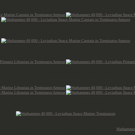
e nicht von den mehrteiligen ~35 EUR Bausätzen unterscheiden, die Games Worksho
inen Gussrahmen, steht aber auf einer 40mm Rundbasis.
Scriptoren) und einem am Handgelenk befestigten Sturmbolter bewaffnet. Seine Rüstun
toren, ein Space Marine Captain und ein Scriptor für weitere Kampfkraft.
ückgelegt. Das Indomitus-Muster wurde in den 90er Jahren leicht überarbeitet und 
tz). Ein Design-Update kam Mitte der 2000er Jahre, ebenso wie mit dem
Warhammer 