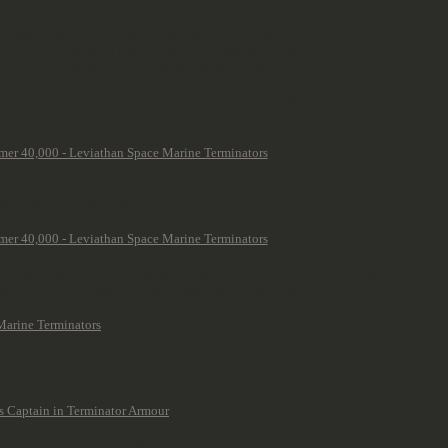
Passform ist gut, hier gibt es nichts zu beanstanden. Da es sich jedoch um
en Beinen zum Beispiel haben seltsame Winkel und wären in einem
n Push-Fit Terminatoren schwierig zu bemalen waren.
spender hast, könntest du sie entweder mit anderen Waffen ausstatten oder sie
koration mit leeren Patronen.
sche Posen für einen Starterset / Push-Fit Modelle. Mir gefällt das größere
gebohrt, die Produktbilder zeigen gebohrte Waffenläufe.
die meisten Charaktere heutzutage, und er hat eine 50mm runde Base,
 weder für den Kopf noch für die Bewaffnung. Er hat eine etwas aufwendigere