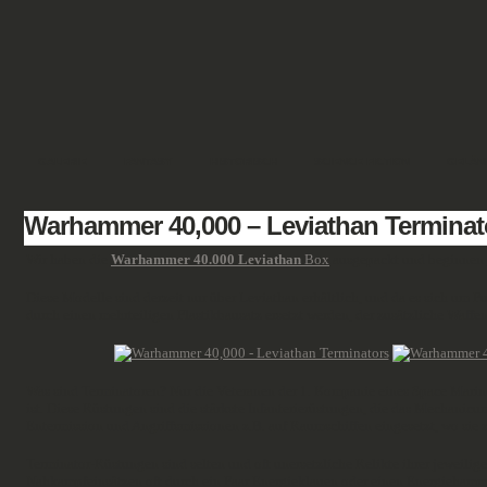
GALERIE
FANTASY
HISTORISCH
SCIENCE FICTION
GELÄN
Warhammer 40,000 – Leviathan Terminat
Wir haben die
Warhammer 40.000 Leviathan
Box
ausgepackt und beginnen je
Diese Modelle sind derzeit nur über Leviathan erhältlich, und da es sich um Pu
durch einen mehrteiligen Plastikbausatz ersetzt werden, der zusätzliche Waffe
Was sind Terminatoren? Nur die Veteranen der 1. Kompanie eines Space Marine-
ist. Diese Rüstungen sind die stärkste Infanterierüstungen, die das Mechanicu
Entermission und Angriffsmissionen z.B. auf Raumschiffen eingesetzt, wo sie z
Terminator-Rüstungen sind selten und oft unersetzliche Relikte ihrer jeweilig
Nahkampfeinsätzen oft durch ein Paar Energieklauen oder einen Energiehammer 