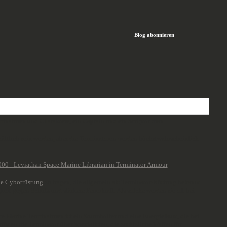
Blog abonnieren
minatoren und Charaktere, ein Captain und ein Scriptor dran.
erhältlich sein werden, aber die Terminatoren werden höchstwahrscheinlich
he Cybotrüstung
zu tragen, die allgemein als Terminator-Rüstung bekannt
eit gegen Schutz und stärkere Feuerkraft. Als solche werden sie oft bei
e Marine Terminatoren ist ein Sturmbolter und eine Energiefaust, die bei
ügen die Terminator über Spezialisten, die zusätzliche Waffen für