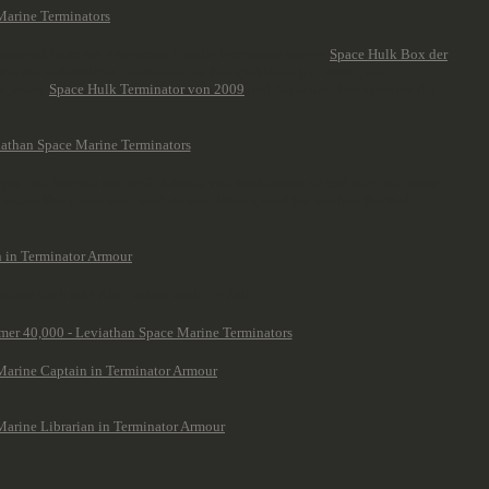
eginnend links mit dem ersten Plastik-Terminator aus der
Space Hulk Box der
Mitte ein mehrteiliger Terminator mit Energieklauen (ca. 2006), ein
rn, einen
Space Hulk Terminator von 2009
und die neuen Terminatoren der
 zeigen den Scriptor aus der 2. Edition von Warhammer 40.000 und den Space
r ersten Kompanie sind, sind sie vom Hintergrund her weniger flexibel
nung nach sehr. Also, nehmt euch die Zeit.