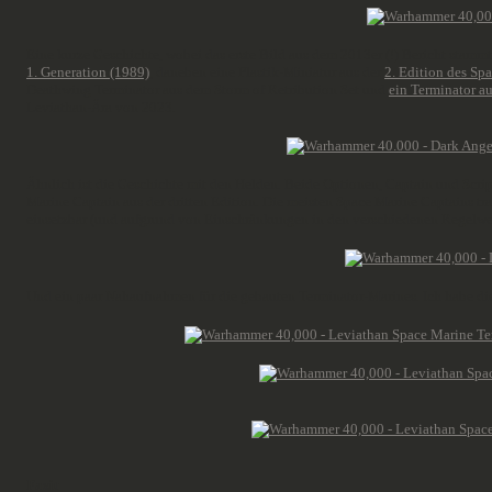
Eine kurze Geschichte, wobei das erste Bild aus dem 2013er (!) Bericht stammt
1. Generation (1989)
, daneben eine Plastik-Miniatur aus der
2. Edition des Sp
Deathwing Terminator aus dem Storm of Retribution Set und
ein Terminator a
Leviathan-Ära von 2023.
Ähnlich ist die Geschichte mit den Helden. Beide Optionen, Captain und Script
Marine Captain aus der dritten Edition. Die meisten Space Marine Captains tra
einsetzbar (und aufgrund von Einschränkungen in den verschiedenen Regelwe
Und ein paar Nahaufnahmen für die gebauten Terminator-Marines. Ich habe die 
Fazit