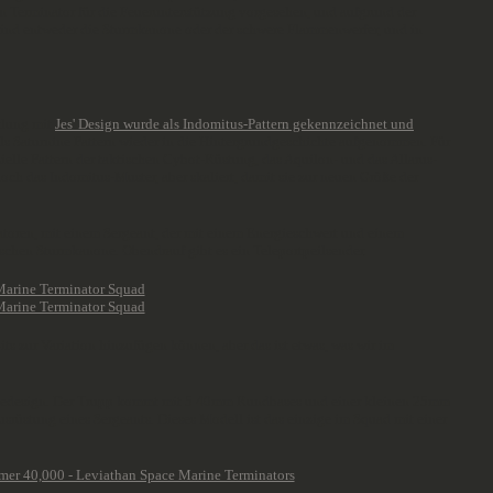
ein Terminator für die Feuerunterstützung vorgesehen, und aufgrund der
 sind entweder die Sturmkanone oder der schwere Flammenwerfer, und in
cklung mit
Jes' Design wurde als Indomitus-Pattern gekennzeichnet und
als Saturnine Pattern wieder in die Hintergrundgeschichte aufgenommen. Für
ielle Pattern der taktischen Cybot-Rüstung, das Aquilon- und das Allarus-
ch das Indomitus-Muster, aber skaliert, damit sie zur neuen Größe der
natoren, mit einem Sergeant, der mit einem Energieschwert und einem
ischen Sturmkanone. Obendrauf gibt es ein Teleportpeilsender.
its zur Variation hinzufügen können, aber das ist etwas, was wir im
s Basedesign. Der Trupp kommt mit 5 40mm Rundbases und einer kleinen 25mm
srüstung eines Sergeants. Dieses Modell ist das einzige im Squad mit einer