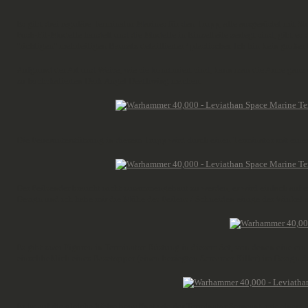
Es gibt drei reguläre Terminator Marines für den Trupp, alle ausgerüstet mit S
Push-Fit-Modelle handelt und die Modelle in Einzelteile zerlegt sind, gibt 
"richtigen" mehrteiligen Bausatz detaillierter / plastischer. Ich bin kein gr
Aufgrund der Art und Weise, wie sie konstruiert sind, kann man die Arme gan
zu hochskalierten Dark Angel Deathwing machen.
Die Feuerunterstützung in diesem Trupp wird durch einen Terminator mit eine
Der Peilsender braucht nicht zusammengebaut zu werden, er wird einfach auf ei
Design und ich habe mir die Mühe des Feilens / Schneiden einige der Winkel a
Es gibt zwei Figuren in Terminator-Rüstung in diesem Set, von denen eine ei
einschließlich eines Basetopper (einen besiegten Screamer Killer) im Design d
Er ist auf die gleiche Weise bewaffnet wie der Terminator Sergeant, mit eine