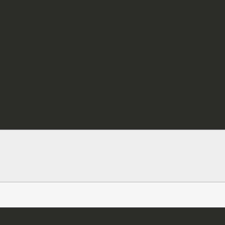
 höhere Posen der Terminatoren sehr gut. Sehr beeindruckende Modelle und beide Sp
ellen kann man nicht wirklich einen Probelauf durchführen, daher empfehle ich, di
man den Stift ganz hineindrückt und eine Lücke entsteht (ein Problem, das ich bei
ach mit Teilen aus anderen Bausätzen / der eigenen Bits-Box umbauen. Das Ersetze
 Gründung.
te die zusätzlichen Optionen sehen, nicht nur für die Feuerunterstützung, sondern 
 auf einen aktualisierten Ordenspriester in Terminator-Rüstung.