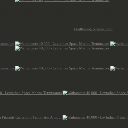
turmbolter und Energiefaust. Sie haben keine Kettenfaust oder andere Varianten. Die 
es das Problem der Hinterschneidungen beim Spritzguss. Ein paar der Schrägen an d
oßer Fan der Hohlräume hinter den Köpfen, da diese Aussparungen auch bei den ältere
z einfach austauschen. Wenn du zum Beispiel die
Deathwing-Terminatoren
als Teile
r Sturmkanone abgedeckt. Neben der Kanone befindet sich sogar eine kleine Basede
nen Sockel gestellt. Und der komplette Trupp. Wie ihr sehen könnt, ziemlich dynami
uf den unteren Beinpanzer gemacht. Bitte beachtet Sie, keine der Läufe kommt vor
n Space Marine Captain ist. Er kommt auf einem einzigen kleinen Gussrahmen, wie 
es Tyranidenkriegs.
m Sturmbolter und einem Energieschwert. Bei diesem Modell gibt es keine Optionen,