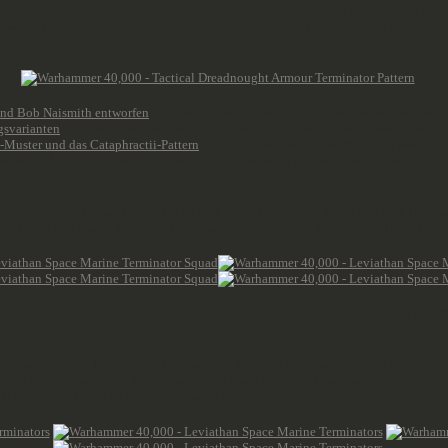
aust, um bei Enteraktionen gepanzerte Schotts zu durchtrennen. In jedem Trupp ist 
hwerere Waffen tragen als seine Brüder mit Servorüstung. Die häufigsten Optionen
 und Bob Naismith entworfen
, mit unterschiedlichen Designs, aber die Weiterentwi
gsvarianten
. Goodwins alternatives Design mit den breiten Schultern wurde später 
s-Muster und das Cataphractii-Pattern
. Das Adeptus Custodes verfügt über zwei spez
bekämpfung zu unterstützen. Die Rüstung, die wir in Leviathan sehen, ist immer no
lerer und einen kleiner Größe. Du erhältst einen kompletten Trupp von fünf Termi
urmbolter und einem Terminator mit einer schweren Waffe, in diesem Fall der klass
de gut genutzt. Ja, es gibt hier und da ein bisschen Platz, und man hätte ein paar B
gebaut, wie sie sind. Ein paar der Terminatoren kommen mit etwas Zubehör für da
. Er ist mit einem Sturmbolter und einem Energieschwert bewaffnet, die übliche Au
h habe mich für die Helmvariante entschieden.