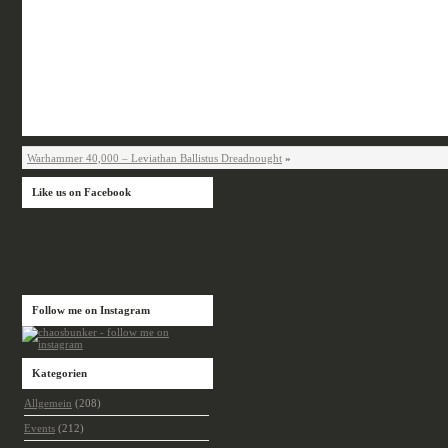
Warhammer 40,000 – Leviathan Ballistus Dreadnought
»
Like us on Facebook
Follow me on Instagram
Kategorien
Allgemein
(208)
Events
(212)