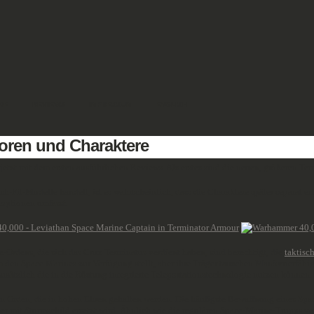
DE
REVIEWS
IMPRESSUM
ENGLISH
oren und Charaktere
tzt mit dem ersten ausführlichen Reviews. Als erstes sind die neuen, größeren Ter
sh-Fit-Modelle handelt, ist es wahrscheinlich, dass die Charaktere später separat 
noptionen umfasst.
Ordens, die sich das Crux Terminatus verdient haben, sind berechtigt, die
taktisc
m den Space Marines zur Verfügung stellt, aber ihre Träger tauschen Manövrierfähigk
usätzlich die in die Rüstung integrierte Teleportationstechnologie nutzen können.
en Orden, die in hohen Ehren gehalten werden. Die häufigste Bewaffnung eines Spac
mit Sturmschild ersetzt wird. Ähnlich wie die regulären Space-Marine-Trupps verf