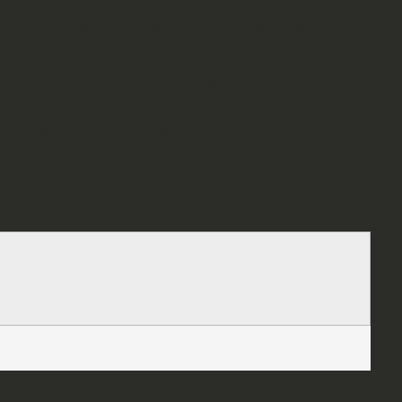
ace Marine Charaktere sind sehr gut gemacht und ausdrucksstark. Die
e Stifte zu feilen und den Kleber an den Seiten und nicht an der Spitze
 einigen der größeren Tyranidenmodelle hatte).
n der Schulterpolster ist ein bisschen knifflig, aber man bekommt mit der
vor allem für die Nahkampf-/Angriffsausstattung, und mit einem Captain und
Kommentar