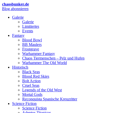
chaosbunker.de
Blog abonnieren
Galerie
Galerie
Limitiertes
Events
Fantasy
Blood Bowl
BB Maulers
Frostgrave
Warhammer Fantasy
Chaos Tiermenschen – Pelz und Hufen
Warhammer The Old World
Historisch
Black Seas
Blood Red Skies
Bolt Action
Cruel Seas
Legends of the Old West
Mortal Gods
Reconquista Spanische Kreuzritter
Science Fiction
Science Fiction
Adeptus Titanicus