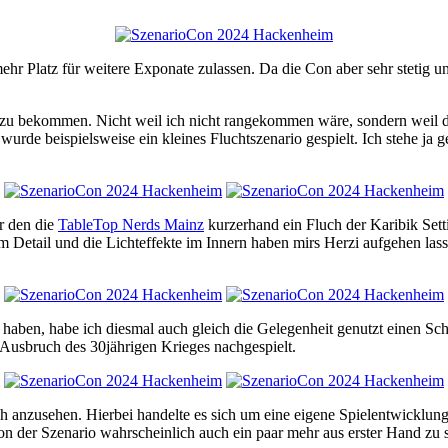
ehr Platz für weitere Exponate zulassen. Da die Con aber sehr stetig u
zu bekommen. Nicht weil ich nicht rangekommen wäre, sondern weil da
beispielsweise ein kleines Fluchtszenario gespielt. Ich stehe ja gene
r den die
TableTop Nerds Mainz
kurzerhand ein Fluch der Karibik Setti
m Detail und die Lichteffekte im Innern haben mirs Herzi aufgehen lasse
n haben, habe ich diesmal auch gleich die Gelegenheit genutzt einen S
usbruch des 30jährigen Krieges nachgespielt.
ch anzusehen. Hierbei handelte es sich um eine eigene Spielentwicklun
on der Szenario wahrscheinlich auch ein paar mehr aus erster Hand zu 