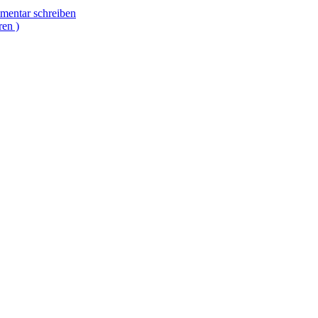
entar schreiben
ren )