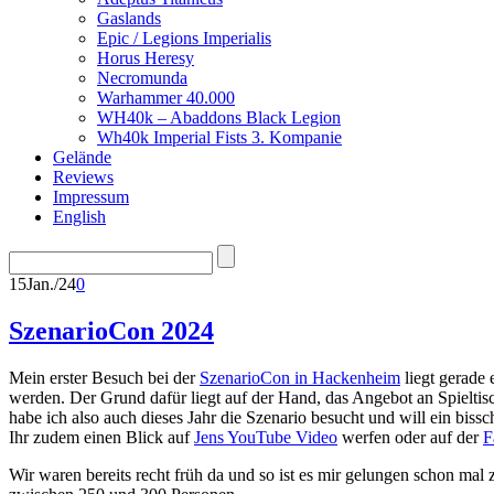
Gaslands
Epic / Legions Imperialis
Horus Heresy
Necromunda
Warhammer 40.000
WH40k – Abaddons Black Legion
Wh40k Imperial Fists 3. Kompanie
Gelände
Reviews
Impressum
English
15
Jan./24
0
SzenarioCon 2024
Mein erster Besuch bei der
SzenarioCon in Hackenheim
liegt gerade 
werden. Der Grund dafür liegt auf der Hand, das Angebot an Spielti
habe ich also auch dieses Jahr die Szenario besucht und will ein biss
Ihr zudem einen Blick auf
Jens YouTube Video
werfen oder auf der
F
Wir waren bereits recht früh da und so ist es mir gelungen schon mal