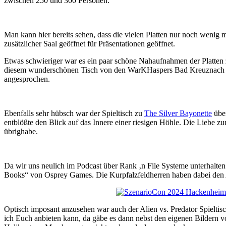
zwischen 250 und 300 Personen.
Man kann hier bereits sehen, dass die vielen Platten nur noch wenig m
zusätzlicher Saal geöffnet für Präsentationen geöffnet.
Etwas schwieriger war es ein paar schöne Nahaufnahmen der Platten 
diesem wunderschönen Tisch von den WarKHaspers Bad Kreuznach wurde 
angesprochen.
Ebenfalls sehr hübsch war der Spieltisch zu
The Silver Bayonette
übe
entblößte den Blick auf das Innere einer riesigen Höhle. Die Liebe zu
übrighabe.
Da wir uns neulich im Podcast über Rank ‚n File Systeme unterhalte
Books“ von Osprey Games. Die Kurpfalzfeldherren haben dabei den A
Optisch imposant anzusehen war auch der Alien vs. Predator Spieltis
ich Euch anbieten kann, da gäbe es dann nebst den eigenen Bildern v