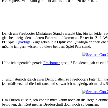
Helikopters. Man kann gar nicht anders als daran zu denken…
Da ich am Freebooter Miniatures Stand versackt bin, bin ich leider
gleiche – zeigs den anderen Fahrern und komm als Erster ins Ziel! Wen
PC Spiel
Quadriga
. Zugegeben, die Optik von Quadriga erinnert ehe
möchte ich gern wissen, ob diese bei dem Spiel Pate stand.
Habe ich eigentlich gerade
Freebooter
gesagt? Bei denen gab es eine
…und natürlich gleich zwei Demoplatten zu Freebooters Fate! Ich glau
jedenfalls erstmal die Luft raus und so war ich neugierig, ob mir da
Um Ehrlich zu sein, ich konnte mich kaum noch an die Regeln erinne
bewogen, den Rest meiner Bruderschaft doch noch zu bemalen.