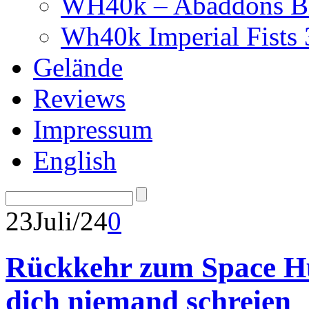
WH40k – Abaddons Bl
Wh40k Imperial Fists
Gelände
Reviews
Impressum
English
23
Juli/24
0
Rückkehr zum Space Hu
dich niemand schreien