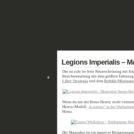
GALERIE
FANTASY
HISTORISCH
23
Legions Imperialis – 
AUG./25
Das ist echt 'ne fette Neuerscheinung mit f
Berichterstattung mit dem größten Fahrzeug
0
Liber Strategia
und dem
Befehls/Missions
Wenn du mit der Horus Heresy nicht vertraut
Heresy-Modell
„in natura“ in der Warhamme
Horus.
Der Mastodon ist ein massiver Belagerungstra