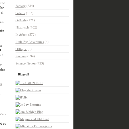
und
Fantasy
(634)
che
bei
Galerie
(133)
Gelände
(121)
aum
Historisch
(702)
hin
In Arbeit
(572)
Little Big Adventures
(4)
nn
Offtopic
(9)
t
en.
Reviews
(594)
Science Fiction
(793)
r
 das
Blogroll
e
t es