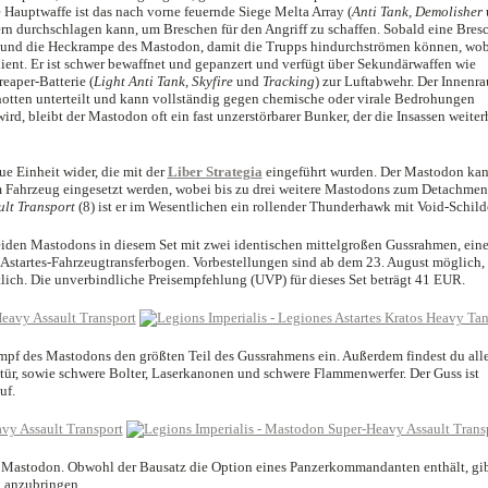
 Hauptwaffe ist das nach vorne feuernde Siege Melta Array (
Anti Tank, Demolisher
uern durchschlagen kann, um Breschen für den Angriff zu schaffen. Sobald eine Bres
ren und die Heckrampe des Mastodon, damit die Trupps hindurchströmen können, wo
dient. Er ist schwer bewaffnet und gepanzert und verfügt über Sekundärwaffen wie
aper-Batterie (
Light Anti Tank, Skyfire
und
Tracking
) zur Luftabwehr. Der Innenr
chotten unterteilt und kann vollständig gegen chemische oder virale Bedrohungen
ird, bleibt der Mastodon oft ein fast unzerstörbarer Bunker, der die Insassen weiter
ue Einheit wider, die mit der
Liber Strategia
eingeführt wurden. Der Mastodon ka
 Fahrzeug eingesetzt werden, wobei bis zu drei weitere Mastodons zum Detachmen
ult Transport
(8) ist er im Wesentlichen ein rollender Thunderhawk mit Void-Schild
den Mastodons in diesem Set mit zwei identischen mittelgroßen Gussrahmen, eine
Astartes-Fahrzeugtransferbogen. Vorbestellungen sind ab dem 23. August möglich,
tlich. Die unverbindliche Preisempfehlung (UVP) für dieses Set beträgt 41 EUR.
pf des Mastodons den größten Teil des Gussrahmens ein. Außerdem findest du all
tür, sowie schwere Bolter, Laserkanonen und schwere Flammenwerfer. Der Guss ist
uf.
 Mastodon. Obwohl der Bausatz die Option eines Panzerkommandanten enthält, gib
l anzubringen.