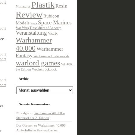
Plastik
Resin
Miniatures
Review
n
Rubicon
Space Marines
Models
Saga
Star Wars
Tinsoldiers of Antwerp
Veranstaltung
Victrix
Warhammer
ce-
40.000
Warhammer
Fantasy
Warhammer Underworlds
warlord games
WH40K
Wochenrückblick
2te Edition
Archiv
Archiv
Neueste Kommentare
es
Nostalgie
zu
Warhammer 40.000 –
Starterset der 2. Edition
Der Gärtner
zu
Warhammer 40.000 –
Außerirdische Kaktuspflanzen
t