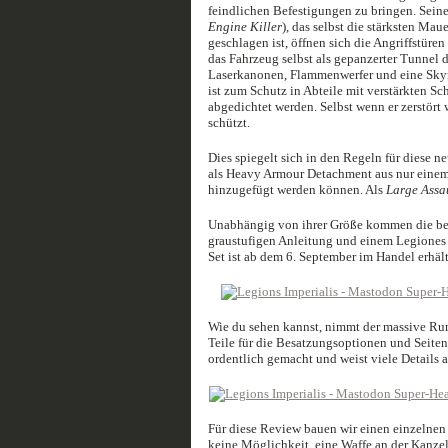
feindlichen Befestigungen zu bringen. Seine
Engine Killer
), das selbst die stärksten Ma
geschlagen ist, öffnen sich die Angriffstü
das Fahrzeug selbst als gepanzerter Tunnel 
Laserkanonen, Flammenwerfer und eine Skyre
ist zum Schutz in Abteile mit verstärkten S
abgedichtet werden. Selbst wenn er zerstört w
schützt.
Dies spiegelt sich in den Regeln für diese ne
als Heavy Armour Detachment aus nur einem
hinzugefügt werden können. Als
Large Assa
Unabhängig von ihrer Größe kommen die bei
graustufigen Anleitung und einem Legiones 
Set ist ab dem 6. September im Handel erhäl
Wie du sehen kannst, nimmt der massive Rum
Teile für die Besatzungsoptionen und Seiten
ordentlich gemacht und weist viele Details a
Für diese Review bauen wir einen einzelnen
keine Möglichkeit, eine Waffe an der Kanze