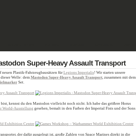
SCIENCE FICTION
GELÄNDE
REVIEWS
IMPRESSUM
ENGLIS
Mastodon Super-Heavy Assault Transport
ünf neuen Plastik-Fahrzeugbausätzen für
Legions Imperialis
! Wir starten unsere
 dieser Welle: dem
Mastodon Super-Heavy Assault Transport
, zusammen mit dem
zielmarker
Set.
 bist, kennst du den Mastodon vielleicht noch nicht. Ich habe das größere Horus
r World-Ausstellung
gesehen, bemalt in den Farben der Imperial Fists und der Sons
nsporter, der dafür ausgelegt ist, große Zahlen von Space Marines direkt in die