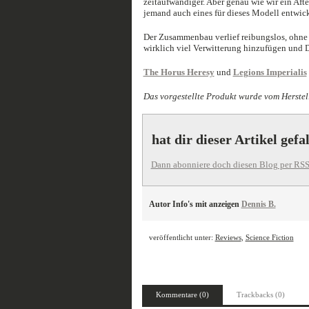
zeitaufwändiger. Aber genau wie wir ein Aft
jemand auch eines für dieses Modell entwic
Der Zusammenbau verlief reibungslos, ohne 
wirklich viel Verwitterung hinzufügen und D
The Horus Heresy
und
Legions Imperialis
Das vorgestellte Produkt wurde vom Herstell
hat dir dieser Artikel gefa
Dann abonniere doch diesen Blog per RSS
Autor Info's mit anzeigen
Dennis B.
veröffentlicht unter:
Reviews
,
Science Fiction
Kommentare (0)
Trackbacks (0)