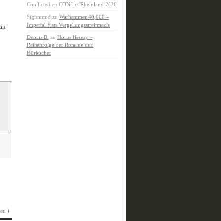
Conflicted
zu
CONflict Rheinland 2026
Sigismund
zu
Warhammer 40,000 –
Imperial Fists Vergeltungsstreitmacht
man
Dennis B.
zu
Horus Heresy –
Reihenfolge der Romane und
Hörbücher
en )