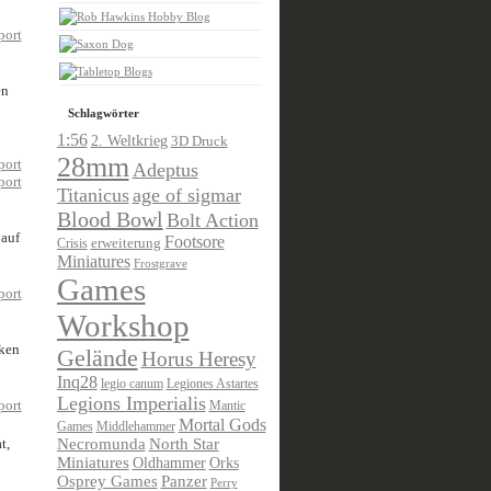
en
Schlagwörter
1:56
2. Weltkrieg
3D Druck
28mm
Adeptus
Titanicus
age of sigmar
Blood Bowl
Bolt Action
 auf
Footsore
Crisis
erweiterung
Miniatures
Frostgrave
Games
Workshop
lken
Gelände
Horus Heresy
Inq28
legio canum
Legiones Astartes
Legions Imperialis
Mantic
Mortal Gods
Games
Middlehammer
t,
Necromunda
North Star
Miniatures
Oldhammer
Orks
Osprey Games
Panzer
Perry