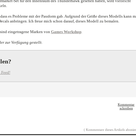
ermarket-Set für den Innenraum des Thunderhawk gesehen haben, wird vielleicht
keln.
dass es Probleme mit der Passform gab. Aufgrund der Größe dieses Modells kann 
ecals anbringen. Ich freue mich schon darauf, dieses Modell zu bemalen.
sind eingetragene Marken von
Games Workshop
.
er zur Verfügung gestellt.
llen?
 Feed!
Kommentar
schreiben
( Kommentare dieses Artikels abonier