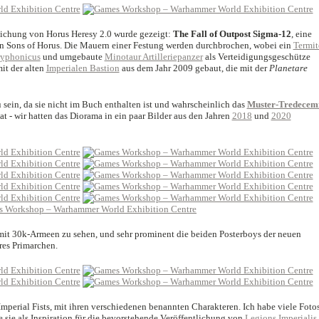
ntlichung von Horus Heresy 2.0 wurde gezeigt:
The Fall of Outpost Sigma-12
, eine
en Sons of Horus. Die Mauern einer Festung werden durchbrochen, wobei ein
Termit
ryphonicus
und umgebaute
Minotaur Artilleriepanzer
als Verteidigungsgeschütze
it der alten
Imperialen Bastion
aus dem Jahr 2009 gebaut, die mit der
Planetare
 sein, da sie nicht im Buch enthalten ist und wahrscheinlich das
Muster-Tredece
at - wir hatten das Diorama in ein paar Bilder aus den Jahren
2018
und
2020
it 30k-Armeen zu sehen, und sehr prominent die beiden Posterboys der neuen
hres Primarchen.
 Imperial Fists, mit ihren verschiedenen benannten Charakteren. Ich habe viele Foto
sie als Inspiration für die bevorstehende Veröffentlichung von
Legions Imperialis