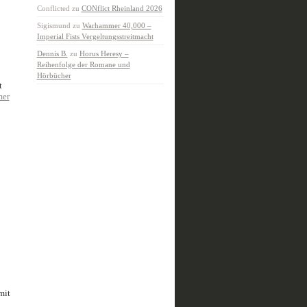
Conflicted
zu
CONflict Rheinland 2026
Sigismund
zu
Warhammer 40,000 –
Imperial Fists Vergeltungsstreitmacht
Dennis B.
zu
Horus Heresy –
Reihenfolge der Romane und
Hörbücher
t
mer
mit