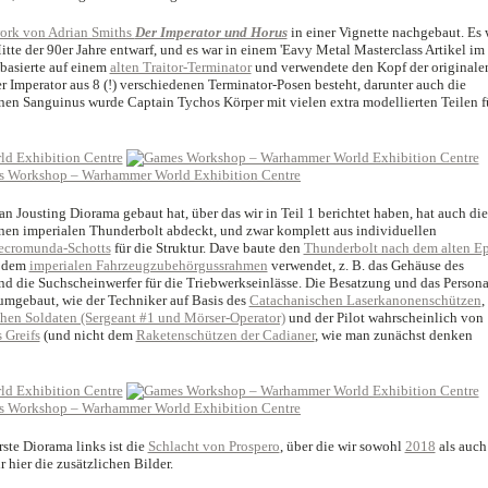
work von Adrian Smiths
Der Imperator und Horus
in einer Vignette nachgebaut. Es 
itte der 90er Jahre entwarf, und es war in einem 'Eavy Metal Masterclass Artikel im
basierte auf einem
alten Traitor-Terminator
und verwendete den Kopf der originale
r Imperator aus 8 (!) verschiedenen Terminator-Posen besteht, darunter auch die
enen Sanguinus wurde Captain Tychos Körper mit vielen extra modellierten Teilen f
n Jousting Diorama gebaut hat, über das wir in Teil 1 berichtet haben, hat auch di
inen imperialen Thunderbolt abdeckt, und zwar komplett aus individuellen
ecromunda-Schotts
für die Struktur. Dave baute den
Thunderbolt nach dem alten Ep
s dem
imperialen Fahrzeugzubehörgussrahmen
verwendet, z. B. das Gehäuse des
d die Suchscheinwerfer für die Triebwerkseinlässe. Die Besatzung und das Persona
umgebaut, wie der Techniker auf Basis des
Catachanischen Laserkanonenschützen
,
hen Soldaten (Sergeant #1 und Mörser-Operator)
und der Pilot wahrscheinlich von
 Greifs
(und nicht dem
Raketenschützen der Cadianer
, wie man zunächst denken
erste Diorama links ist die
Schlacht von Prospero
, über die wir sowohl
2018
als auch
 hier die zusätzlichen Bilder.