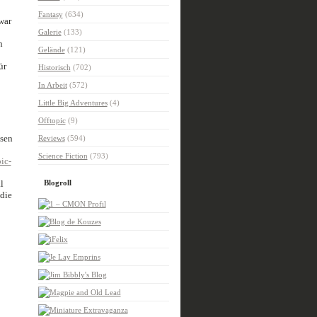
Fantasy
(634)
war
Galerie
(133)
n
Gelände
(121)
ür
Historisch
(702)
In Arbeit
(572)
Little Big Adventures
(4)
Offtopic
(9)
esen
Reviews
(594)
Science Fiction
(793)
ic-
l
Blogroll
 die