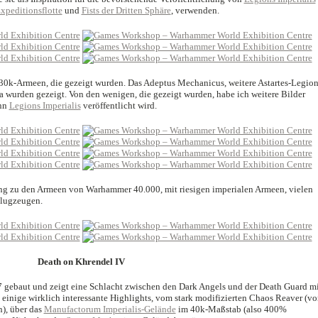
xpeditionsflotte
und
Fists der Dritten Sphäre
, verwenden.
n 30k-Armeen, die gezeigt wurden. Das Adeptus Mechanicus, weitere Astartes-Legio
ia wurden gezeigt. Von den wenigen, die gezeigt wurden, habe ich weitere Bilder
enn
Legions Imperialis
veröffentlicht wird.
ang zu den Armeen von Warhammer 40.000, mit riesigen imperialen Armeen, vielen
Flugzeugen.
Death on Khrendel IV
17 gebaut und zeigt eine Schlacht zwischen den Dark Angels und der Death Guard mi
einige wirklich interessante Highlights, vom stark modifizierten Chaos Reaver (v
), über das
Manufactorum Imperialis-Gelände
im 40k-Maßstab (also 400%