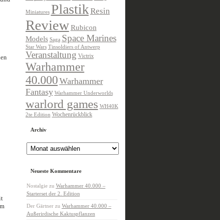
Plastik
Resin
Miniatures
Review
Rubicon
Space Marines
Models
Saga
Star Wars
Tinsoldiers of Antwerp
Veranstaltung
Victrix
nen
Warhammer
40.000
Warhammer
Fantasy
Warhammer Underworlds
warlord games
WH40K
Wochenrückblick
2te Edition
Archiv
Archiv
Neueste Kommentare
Nostalgie
zu
Warhammer 40.000 –
Starterset der 2. Edition
t
om
Der Gärtner
zu
Warhammer 40.000 –
Außerirdische Kaktuspflanzen