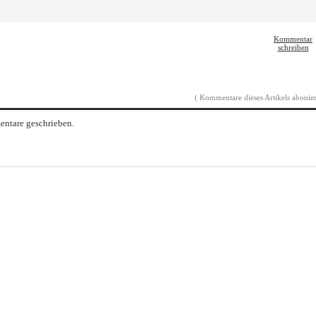
Kommentar
schreiben
( Kommentare dieses Artikels abonier
ntare geschrieben.