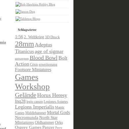
e
Schlagwörter
1:56
2. Weltkrieg
3D Druck
28mm
mmia
Adeptus
Titanicus
age of sigmar
Blood Bowl
Bolt
antwerpen
Action
Crisis
erweiterung
Footsore Miniatures
Games
Workshop
Gelände
Horus Heresy
Inq28
legio canum
Legiones Astartes
Legions Imperialis
Mantic
Mortal Gods
Games
Middlehammer
Necromunda
North Star
Miniatures
Oldhammer
Orks
s
Osprey Games
Panzer
Perry
und