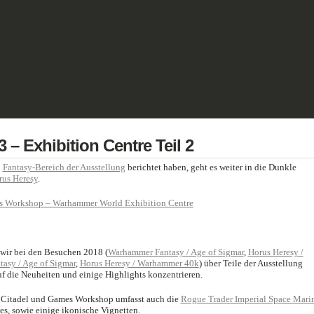
SCIENCE FICTION
GELÄNDE
REVIEWS
IMPRESSUM
ENGLIS
 Exhibition Centre Teil 2
n
Fantasy-Bereich der Ausstellung
berichtet haben, geht es weiter in die Dunkle
rus Heresy
.
n wir bei den Besuchen 2018 (
Warhammer Fantasy / Age of Sigmar
,
Horus Heresy /
asy / Age of Sigmar
,
Horus Heresy / Warhammer 40k
) über Teile der Ausstellung
f die Neuheiten und einige Highlights konzentrieren.
on Citadel und Games Workshop umfasst auch die
Rogue Trader Imperial Space Mari
nes, sowie einige ikonische Vignetten.