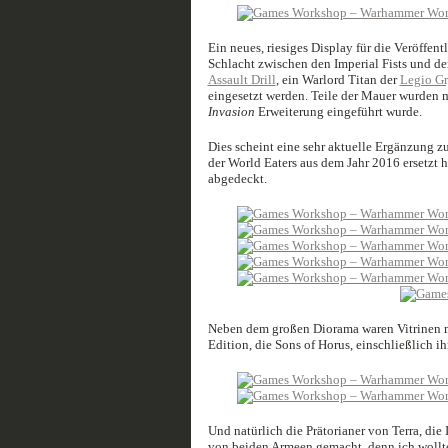
Ein neues, riesiges Display für die Veröffe
Schlacht zwischen den Imperial Fists und d
Assault Drill
, ein Warlord Titan der
Legio G
eingesetzt werden. Teile der Mauer wurden m
Invasion
Erweiterung eingeführt wurde.
Dies scheint eine sehr aktuelle Ergänzung zu
der World Eaters aus dem Jahr 2016 ersetzt h
abgedeckt.
Neben dem großen Diorama waren Vitrinen m
Edition, die Sons of Horus, einschließlich i
Und natürlich die Prätorianer von Terra, die
von beiden Armeen gemacht, denn ich wollte 