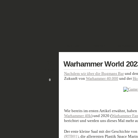
GALERIE
FANTASY
HISTORISCH
23
Warhammer World 2023 –
AUG./23
Nachdem wir über die Bugmans Bar
und de
Zukunft von
Warhammer 40.000
und der
Ho
0
Wie bereits im ersten Artikel erwähnt, habe
Warhammer 40k
) und 2020 (
Warhammer Fant
berichtet und werden uns dieses Mal mehr au
Der erste kleine Saal mit der Geschichte v
(RTB01)
, die allerersten Plastik Space Mari