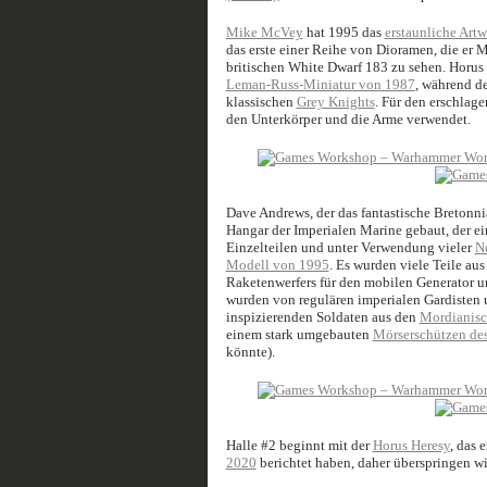
Mike McVey
hat 1995 das
erstaunliche Art
das erste einer Reihe von Dioramen, die er M
britischen White Dwarf 183 zu sehen. Horus 
Leman-Russ-Miniatur von 1987
, während de
klassischen
Grey Knights
. Für den erschlag
den Unterkörper und die Arme verwendet.
Dave Andrews, der das fantastische Bretonnia
Hangar der Imperialen Marine gebaut, der e
Einzelteilen und unter Verwendung vieler
N
Modell von 1995
. Es wurden viele Teile au
Raketenwerfers für den mobilen Generator un
wurden von regulären imperialen Gardisten 
inspizierenden Soldaten aus den
Mordianisc
einem stark umgebauten
Mörserschützen des
könnte).
Halle #2 beginnt mit der
Horus Heresy
, das 
2020
berichtet haben, daher überspringen wir