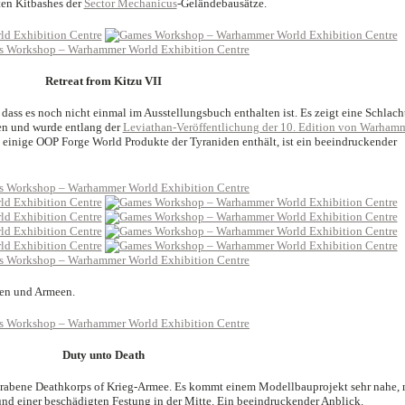
nten Kitbashes der
Sector Mechanicus
-Geländebausätze.
Retreat from Kitzu VII
 dass es noch nicht einmal im Ausstellungsbuch enthalten ist. Es zeigt eine Schlach
en und wurde entlang der
Leviathan-Veröffentlichung der 10. Edition von Warham
h einige OOP Forge World Produkte der Tyraniden enthält, ist ein beeindruckender
ten und Armeen.
Duty unto Death
grabene Deathkorps of Krieg-Armee. Es kommt einem Modellbauprojekt sehr nahe, 
nd einer beschädigten Festung in der Mitte. Ein beeindruckender Anblick.