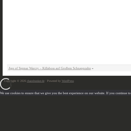
Age of Sigmar Warcry – Killaboss auf Großem Schnappzahn
»
Copyright © 2026
chaosbunker.de
· Powered by
WordPress
We use cookies to ensure that we give you the best experience on our website. If you continue to u