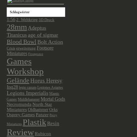
Schlagwörter
1:56
2. Weltkrieg
3D Druck
28mm
Adeptus
Titanicus
age of sigmar
Blood Bowl
Bolt Action
Footsore
Crisis
erweiterung
Miniatures
Frostgrave
Games
Workshop
Gelände
Horus Heresy
Inq28
legio canum
Legiones Astartes
Legions Imperialis
Mantic
Mortal Gods
Games
Middlehammer
Necromunda
North Star
Miniatures
Oldhammer
Orks
Osprey Games
Panzer
Perry
Plastik
Resin
Miniatures
Review
Rubicon