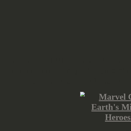
In dem 149 EUR teuren Set, das Re
bekommst du zwei große Gussrahm
16 Bases (4 große und 12 kleine).