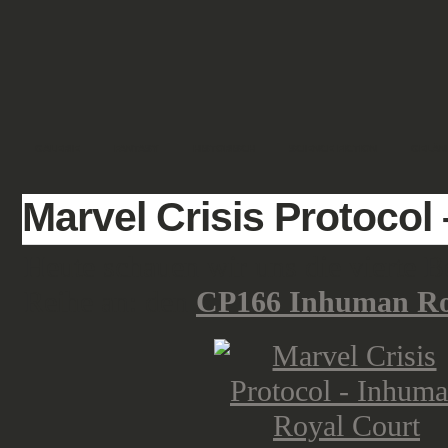
GALERIE
FANTASY
HISTORISCH
SCIENCE FICTION
GELÄN
Marvel Crisis Protocol
Heute schauen wir uns die vierte 
Reihe an: den
CP166 Inhuman Ro