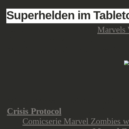
Superhelden im Tablet
Es ist Weihnachtszeit und
Marvels 
Staffel zurück! Wäre das nicht ein
Möglichkeiten wir haben, um Super
Mit der Marvel-IP gibt es zwei seh
Crisis Protocol
und zusätzlich, au
(die
Comicserie Marvel Zombies wur