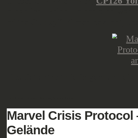
Dieses Charakter-Pack,
CP126 Yo
erhältlich. Beide Helden sind wahr
of the Galaxy“-Filmen bekannt, abe
Das Set enthält die folgenden Teile
veröffentlicht unter:
Reviews
,
Science Fiction
Marvel Crisis Protocol
Gelände