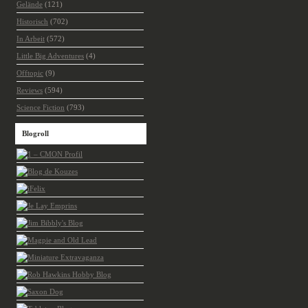
Gelände
(121)
Historisch
(702)
In Arbeit
(572)
Little Big Adventures
(4)
Offtopic
(9)
Reviews
(594)
Science Fiction
(793)
Blogroll