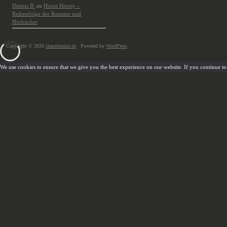
Dennis B.
zu
Horus Heresy –
Reihenfolge der Romane und
Hörbücher
Copyright © 2026
chaosbunker.de
· Powered by
WordPress
We use cookies to ensure that we give you the best experience on our website. If you continue to u