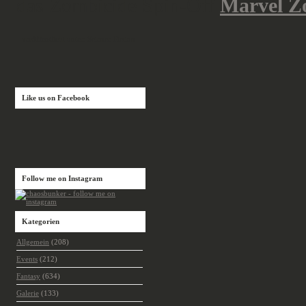
das Zombicide Spin-Off
Marvel Z
veröffentlicht unter:
Science Fiction
Like us on Facebook
Follow me on Instagram
Kategorien
Allgemein
(208)
Events
(212)
Fantasy
(634)
Galerie
(133)