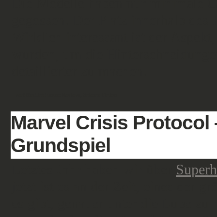
Die Modelle haben nur minimale Gu
gegossen. Der Platz innerhalb des
Wirklich interessant ist der Aspek
wurden, um die Hinterschneidunge
detaillierter zu machen.
veröffentlicht unter:
Reviews
,
Science Fiction
Marvel Crisis Protocol
Grundspiel
Letztes Jahr haben wir über
Superh
jetzt ist es an der Zeit, eines der 
es gibt, genauer unter die Lupe zu