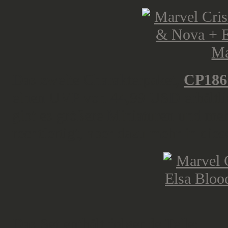
Das zweite Charakterpaket,
CP186
einen UVP von 44,99 USD erhältlic
gibt es größere Miniaturen und meh
rechtfertigt, aber dazu mehr in die
Das Set enthält folgende Teile: