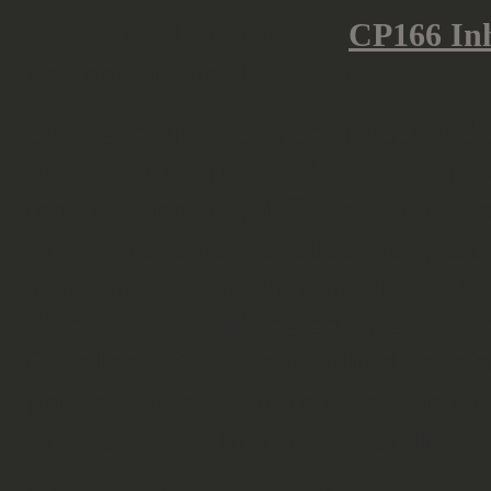
Dieses Affiliation-Pack,
CP166 In
und enthält vier Miniaturen.
Da die Inhumans in der MCU nicht 
hatten „nur“ eine TV-Serie, die nac
ich kurz den Royal Court vorstelle
Inhumans, einer genetisch fortgesc
von den Kree erschaffen wurde. Der
Stadt Attilan und regiert ihre isolie
Gesellschaft. Jedes Mitglied hat ein
philosophische und militärische A
Interessen der Inhumans vor Bedro