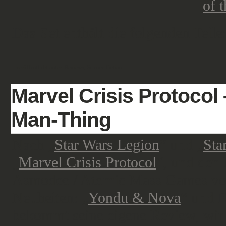
Das Set enthält die folgenden Teile
veröffentlicht unter:
Reviews
,
Science Fiction
Marvel Crisis Protocol
Man-Thing
Nach „
Star Wars Legion
“ und „
Sta
„
Marvel Crisis Protocol
“, und den 
Asmodee / Atomic Mass Games vorge
Neuheiten: „
Yondu & Nova
“ und 
bekommt seine eigene Review, wir