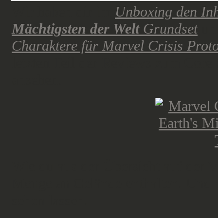
Wir haben dir im
Unboxing den Inh
Mächtigsten der Welt
Grundset
und
Charaktere für Marvel Crisis Prot
letzten Teil der Reviews zum Core 
ansehen.
Wie du aus der Übersicht auf der V
Menge an Gelände enthalten. Und 
sehen lassen.