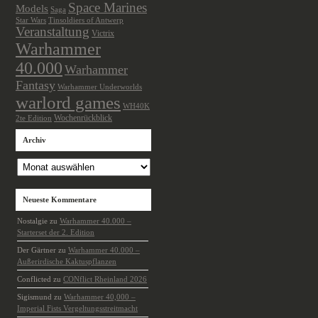
Space Marines
Models
Saga
Star Wars
Tinsoldiers of Antwerp
Veranstaltung
Victrix
Warhammer
40.000
Warhammer
Fantasy
Warhammer Underworlds
warlord games
WH40K
Wochenrückblick
2te Edition
Archiv
Archiv
Neueste Kommentare
Nostalgie
zu
Warhammer 40.000 –
Starterset der 2. Edition
Der Gärtner
zu
Warhammer 40.000 –
Außerirdische Kaktuspflanzen
Conflicted
zu
CONflict Rheinland 2026
Sigismund
zu
Warhammer 40,000 –
Imperial Fists Vergeltungsstreitmacht