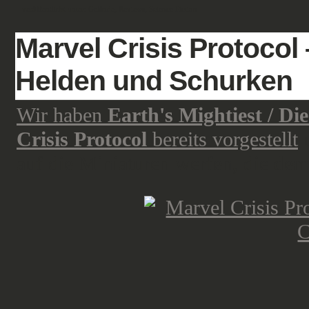
veröffentlicht unter:
Gelände
,
Reviews
,
Science Fiction
Marvel Crisis Protocol
Helden und Schurken
Wir haben
Earth's Mightiest / Di
Crisis Protocol
bereits vorgestellt
u
auf die Miniaturen werfen, die dem