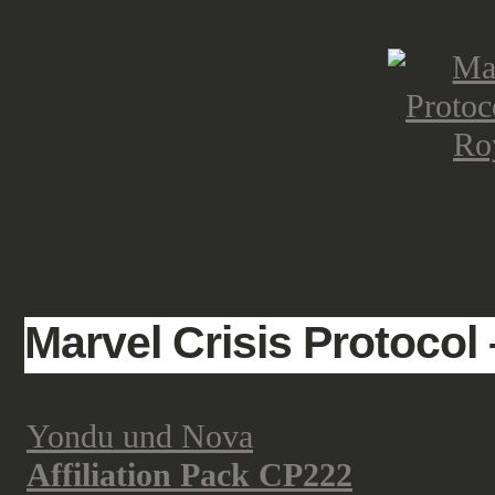
Wenn du Zugang zu Disney+ hast, k
Das Set enthält folgende Artikel:
veröffentlicht unter:
Reviews
,
Science Fiction
Marvel Crisis Protocol
Wir haben euch hier schon zwei Gu
Yondu und Nova
. Jetzt ist es Zeit 
Affiliation Pack CP222
, das drei