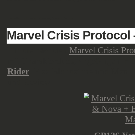
veröffentlicht unter:
Reviews
,
Science Fiction
Marvel Crisis Protoco
Für die nächsten
Marvel Crisis Pro
mit Charakterduos, angefangen mi
Rider
. Elsa Bloodstone und Man-
und Review.