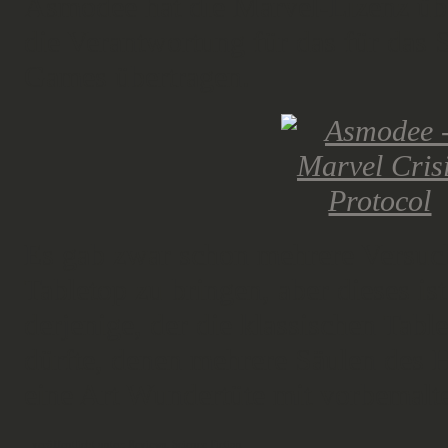
Asmodee hat die Marvel-Lizenz üb
die Verantwortung für das für das
Games übertragen.
Es gab zwar schon mehrere Versuc
Tabletop zu bringen, aber dieses is
derjenige, der die klassischen Ta
dürfte, denen mehrere Säulen des H
eine Art Wundertüte mit vorbemalt
veröffentlicht unter:
Reviews
,
Science Fiction