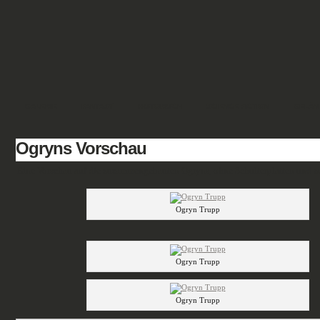
GALERIE
FANTASY
HISTORISCH
SCIENCE FICTION
GELÄN
Ogryns Vorschau
Eine Vorschau auf die zusammengebauten Ogryns, ohne Schulterplatten und zu
Ogryn Trupp
Ogryn Trupp
Ogryn Trupp