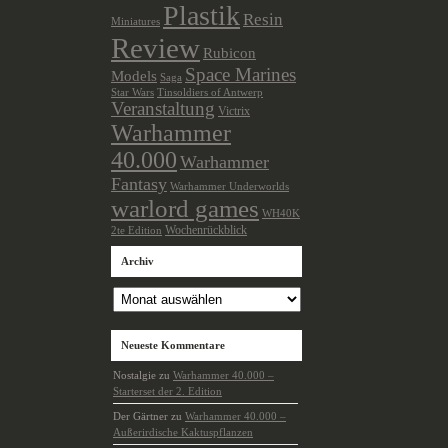
Plastik
Resin
Miniatures
Review
Rubicon
Space Marines
Models
Saga
Star Wars
Tinsoldiers of Antwerp
Veranstaltung
Victrix
Warhammer
40.000
Warhammer
Fantasy
Warhammer Underworlds
warlord games
WH40K
Wochenrückblick
2te Edition
Archiv
Archiv
Neueste Kommentare
Nostalgie
zu
Warhammer 40.000 –
Starterset der 2. Edition
Der Gärtner
zu
Warhammer 40.000 –
Außerirdische Kaktuspflanzen