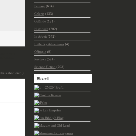
Fantasy
(634)
Galerie
(133)
Gelände
(121)
Historisch
(702)
In Arbeit
(572)
Little Big Adventures
(4)
Offtopic
(9)
Kommentar
schreiben
Reviews
(594)
Science Fiction
(793)
ikels abonieren )
Blogroll