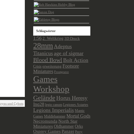
Schlagwörter
1:56
2. Weltkrieg
3D Druck
28mm
Adeptus
Titanicus
age of sigmar
Blood Bowl
Bolt Action
Footsore
Crisis
erweiterung
Miniatures
Frostgrave
Games
Workshop
Gelände
Horus Heresy
ryns und Cybots
Inq28
legio canum
Legiones Astartes
Legions Imperialis
Mantic
Mortal Gods
Games
Middlehammer
Necromunda
North Star
Miniatures
Oldhammer
Orks
Osprey Games
Panzer
Perry