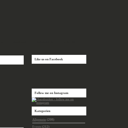
DE
REVIEWS
IMPRESSUM
ENGLISH
Like us on Facebook
sätzliche Bitz.
Follow me on Instagram
Kategorien
Allgemein
(208)
Events
(212)