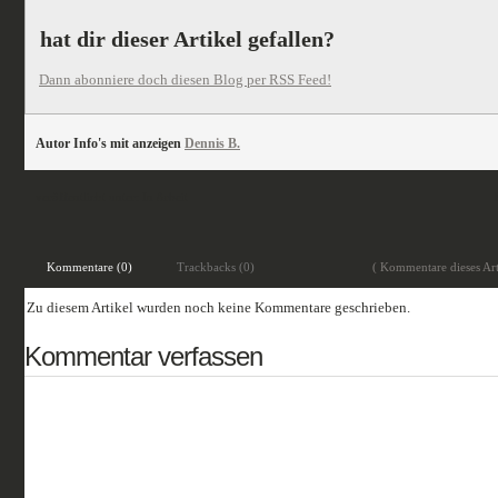
hat dir dieser Artikel gefallen?
Dann abonniere doch diesen Blog per RSS Feed!
Autor Info's mit anzeigen
Dennis B.
veröffentlicht unter:
In Arbeit
Kommentare (0)
Trackbacks (0)
( Kommentare dieses Art
Zu diesem Artikel wurden noch keine Kommentare geschrieben.
Kommentar verfassen