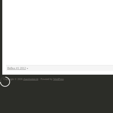
BitBox #1 2012
»
Copyright © 2026
chaosbunker.de
· Powered by
WordPress