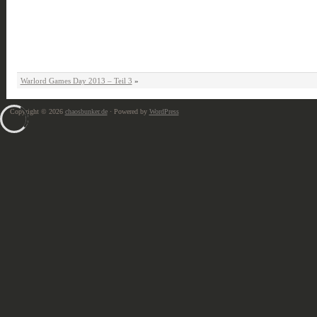
Warlord Games Day 2013 – Teil 3
»
Copyright © 2026
chaosbunker.de
· Powered by
WordPress