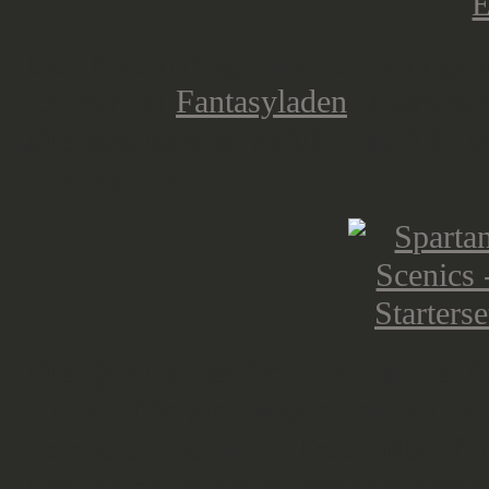
Den Nachmittag habe ich dann ge
ich mir bei
Fantasyladen
zusammen 
Die Box ist prall gefüllt und füllt
schon gut aus.
Die Qualität des Schnitts und der G
ein beschädigter Bogen und ein fals
aber leicht beheben. Trotz allem fü
Detailgrad ist schon beeindrucken