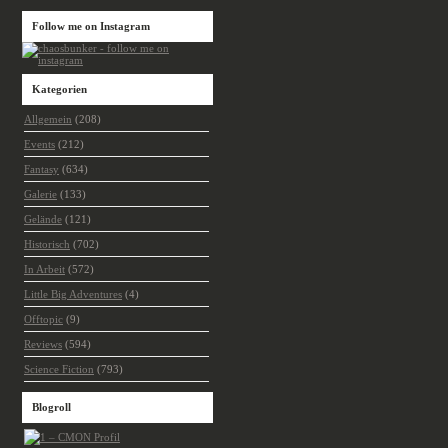
Follow me on Instagram
Kategorien
Allgemein
(208)
Events
(212)
Fantasy
(634)
Galerie
(133)
Gelände
(121)
Historisch
(702)
In Arbeit
(572)
Little Big Adventures
(4)
Offtopic
(9)
Reviews
(594)
Science Fiction
(793)
Blogroll