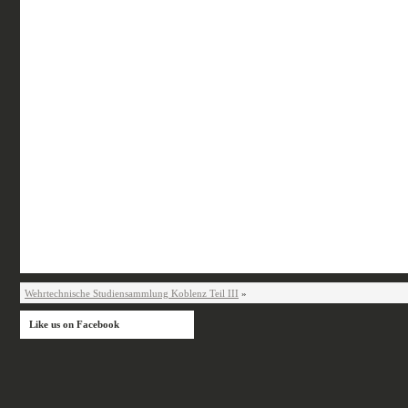
Wehrtechnische Studiensammlung Koblenz Teil III
»
Like us on Facebook