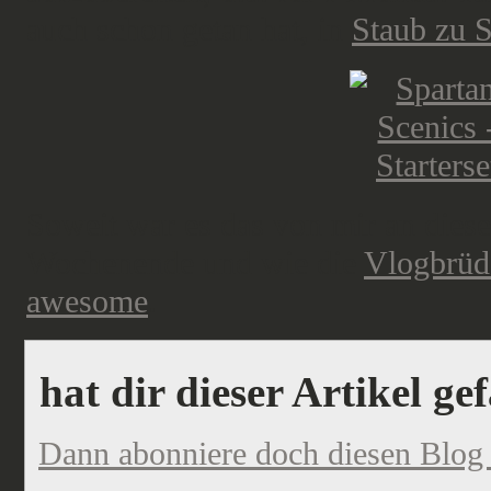
auch schon getan hat, in
Staub zu 
Soweit war es das von mir an diesem
Wochenende und wie die
Vlogbrüd
awesome
.
hat dir dieser Artikel ge
Dann abonniere doch diesen Blog