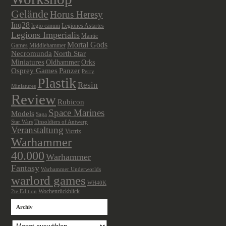
Gelände
Horus Heresy
Inq28
legio canum
Legiones Astartes
Legions Imperialis
Mantic
Mortal Gods
Games
Middlehammer
Necromunda
North Star
Miniatures
Oldhammer
Orks
Osprey Games
Panzer
Perry
Plastik
Resin
Miniatures
Review
Rubicon
Space Marines
Models
Saga
Star Wars
Tinsoldiers of Antwerp
Veranstaltung
Victrix
Warhammer
40.000
Warhammer
Fantasy
Warhammer Underworlds
warlord games
WH40K
Wochenrückblick
2te Edition
Archiv
Archiv