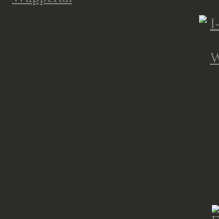
Essen wird auch immer präsenter i
euch erklären warum es ein "anst
erhole mich gerade von der Fressn
kleinen Sommerfest eingeladen und
spanischem und deutschen Essen. 
geblieben, die Tupperwarebehälter 
Kühlschrank sowie Tiefkühltruhe b