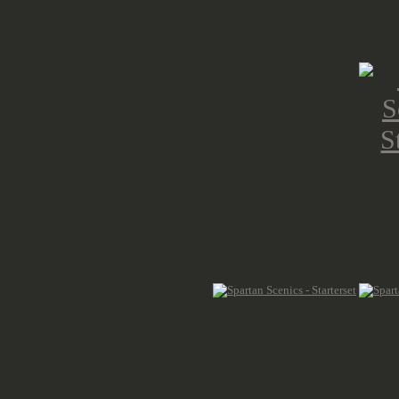
Zusammenbau erfahren.
Das Starterset füllt einen 1,20 x 1,
modular. Zusammen mit den Resins
es gebaut aussehen wird.
Das Set ist nicht nur zum Spielen 
Dioramen und Szenen nachzustellen
aufzubereiten, u.a. für I-Munda. Ta