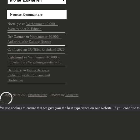
Neueste Kommentare
Nostalgie
zu
Warhammer 40.000 –
Starterset der 2. Edition
Der Gärtner
zu
Warhammer 40.000 –
Außerirdische Kaktuspflanzen
Conflicted
zu
CONflict Rheinland 2026
Sigismund
zu
Warhammer 40,000 –
Imperial Fists Vergeltungsstreitmacht
Dennis B.
zu
Horus Heresy –
Reihenfolge der Romane und
Hörbücher
Copyright © 2026
chaosbunker.de
· Powered by
WordPress
We use cookies to ensure that we give you the best experience on our website. If you continue to u