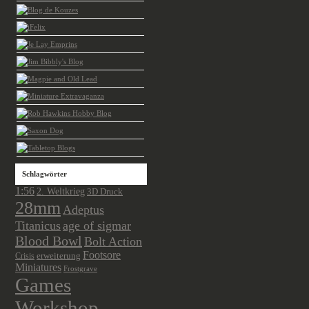
Schlagwörter
1:56
2. Weltkrieg
3D Druck
28mm
Adeptus
Titanicus
age of sigmar
Blood Bowl
Bolt Action
Footsore
Crisis
erweiterung
Miniatures
Frostgrave
Games
Workshop