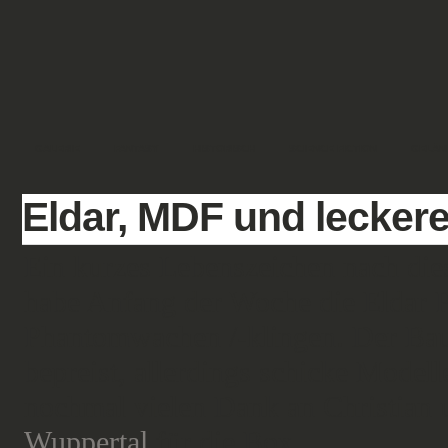
GALERIE
FANTASY
HISTORISCH
SCIENCE FICTION
GELÄN
Eldar, MDF und lecker
Ein kurzes Lebenszeichen nach di
habe Anfang der Woche die Eldar P
Phantomwachen /-klingen. Der Bausa
bepreist, allerdings schicke Modell
nochmal vielen Dank an Christian
Wuppertal
für die Box.