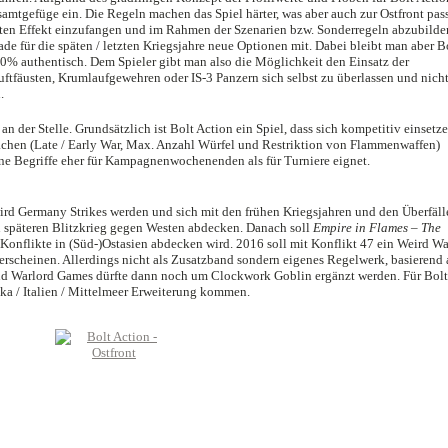
amtgefüge ein. Die Regeln machen das Spiel härter, was aber auch zur Ostfront pass
hten Effekt einzufangen und im Rahmen der Szenarien bzw. Sonderregeln abzubilde
de für die späten / letzten Kriegsjahre neue Optionen mit. Dabei bleibt man aber B
100% authentisch. Dem Spieler gibt man also die Möglichkeit den Einsatz der
ftfäusten, Krumlaufgewehren oder IS-3 Panzern sich selbst zu überlassen und nich
.
 der Stelle. Grundsätzlich ist Bolt Action ein Spiel, dass sich kompetitiv einsetz
achen (Late / Early War, Max. Anzahl Würfel und Restriktion von Flammenwaffen)
eine Begriffe eher für Kampagnenwochenenden als für Turniere eignet.
rd Germany Strikes werden und sich mit den frühen Kriegsjahren und den Überfäll
späteren Blitzkrieg gegen Westen abdecken. Danach soll
Empire in Flames – The
Konflikte in (Süd-)Ostasien abdecken wird. 2016 soll mit Konflikt 47 ein Weird Wa
erscheinen. Allerdings nicht als Zusatzband sondern eigenes Regelwerk, basierend 
nd Warlord Games dürfte dann noch um Clockwork Goblin ergänzt werden. Für Bolt
ika / Italien / Mittelmeer Erweiterung kommen.