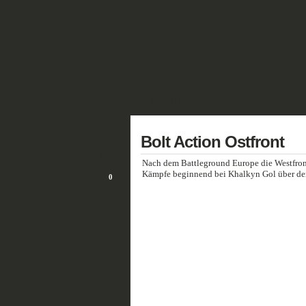
GALERIE
FANTASY
HISTORISCH
26
Bolt Action Ostfront
JUNI/15
Nach dem Battleground Europe die Westfront
Kämpfe beginnend bei Khalkyn Gol über den 
0