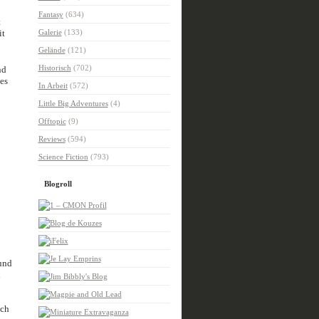
Fantasy
(634)
t
it
Galerie
(133)
Gelände
(121)
Historisch
(702)
nd
 es
In Arbeit
(572)
Little Big Adventures
(4)
Offtopic
(9)
Reviews
(594)
Science Fiction
(793)
Blogroll
und
h
och