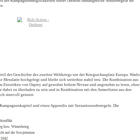
eits der Kampagnenmöglichkeiten bietet Ostfront umfangreiche Sonderregeln für
n.
dteil der Geschichte des zweiten Weltkriegs wie der Kriegsschauplatz Europa. Warlo
e Messlatte hochgelegt und bleibt sich weiterhin stabil treu. Die Kombination aus
das Einwirken von Osprey auf gewohnt hohem Niveau und angenehm zu lesen, ohne
hne dabei zu überladen zu sein und in Kombination mit den Armeelisten aus den
uch sinnvoll genutzt.
 6 Kampagnenkapitel und einen Appendix mit Szenariosonderregeln. Die
konflikt
eg bzw. Winterkrieg
cht auf die Sowjetunion
 1942