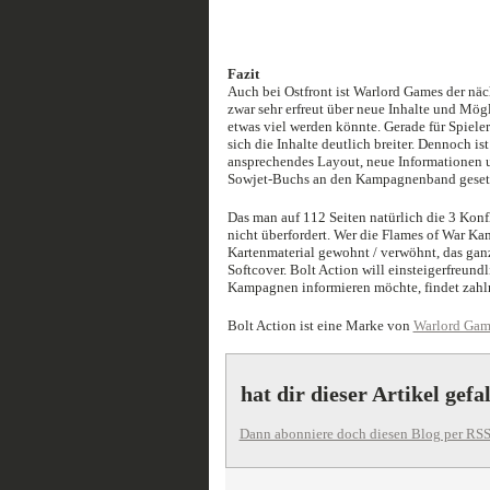
Fazit
Auch bei Ostfront ist Warlord Games der näch
zwar sehr erfreut über neue Inhalte und Mög
etwas viel werden könnte. Gerade für Spieler
sich die Inhalte deutlich breiter. Dennoch is
ansprechendes Layout, neue Informationen 
Sowjet-Buchs an den Kampagnenband gesetzt
Das man auf 112 Seiten natürlich die 3 Konfli
nicht überfordert. Wer die Flames of War K
Kartenmaterial gewohnt / verwöhnt, das ganz
Softcover. Bolt Action will einsteigerfreund
Kampagnen informieren möchte, findet zahlr
Bolt Action ist eine Marke von
Warlord Gam
hat dir dieser Artikel gefa
Dann abonniere doch diesen Blog per RSS