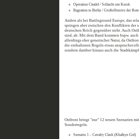
Operation Citadel / Schlacht um Kursk
Bagration to Berlin / Großoffensive der Rot
Anders als bei Battleground Europe, das relat
springen aber zwischen den Konflikten der 
deutschen Reich gegenüber sieht. Auch Ostf
sind, ab. Mit dem Band kommen bspw. auch d
allerdings eher generischer Natur, da Ostfro
die enthaltenen Regeln etwas anspruchsvolle
sondern darüber hinaus auch die Stadtkämpf
Ostfront bringt "nur" 12 neuen Szenarien m
Sonderregeln.
Szenario 1 – Cavalry Clash (Khalkyn Gol)