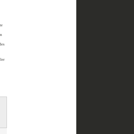
te
en
des
ler