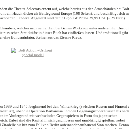
en die Theatre Selectors erneut auf, welche bereits aus den Armeebänden bei Bol
ront ein Hauch dicker als Battleground Europe (108 Seiten), und beschäftigt sich m
achbarten Ländern. Angesetzt sind dafür 19,99 GBP bzw. 29,95 USD (~ 25 Euro).
 Chambers, welcher nach seiner Zeit bei Games Workshop unter anderem für Dust u
e russischen Streitkräfte in dieses Buch hat einfließen lassen. Und traditionell gibt
ler eine Bonusminiatur, Steiner aus das Eiserne Kreuz.
hen 1939 und 1945, beginnend bei dem Winterkrieg (zwischen Russen und Finnen) 
onflikt), über die Operation Barbarossa und den Gegenangriff der Russen bis nac
pen im Vordergrund mit wechselnden Gegenspielern in Form des japanischen
ich. Dabei sind die Kapital in sich geschlossen und unabhängig spielbar, wobei
 Zitadelle bis hin zum Fall von Berlin aufeinander aufbauend Sinn machen. Denn