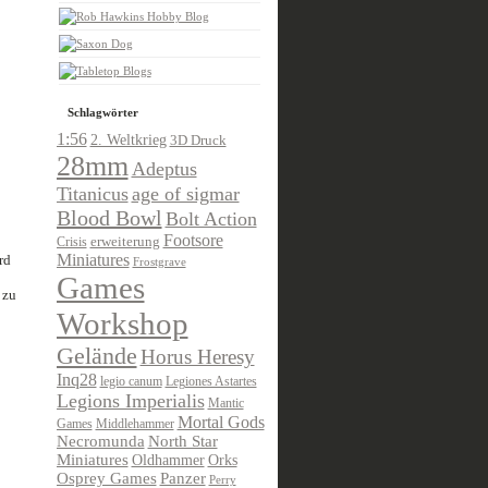
Schlagwörter
1:56
2. Weltkrieg
3D Druck
28mm
Adeptus
Titanicus
age of sigmar
Blood Bowl
Bolt Action
Footsore
Crisis
erweiterung
Miniatures
rd
Frostgrave
Games
 zu
Workshop
Gelände
Horus Heresy
Inq28
legio canum
Legiones Astartes
Legions Imperialis
Mantic
Mortal Gods
Games
Middlehammer
Necromunda
North Star
Miniatures
Oldhammer
Orks
Osprey Games
Panzer
Perry