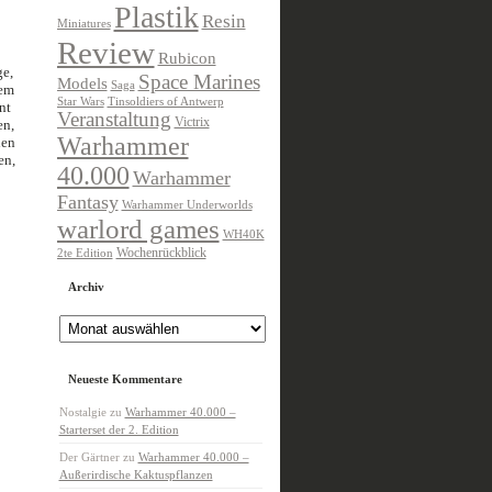
Plastik
Resin
Miniatures
Review
Rubicon
ge,
Space Marines
Models
Saga
dem
Star Wars
Tinsoldiers of Antwerp
nt
Veranstaltung
Victrix
en,
Warhammer
hen
en,
40.000
Warhammer
Fantasy
Warhammer Underworlds
warlord games
WH40K
Wochenrückblick
2te Edition
Archiv
Archiv
Neueste Kommentare
Nostalgie
zu
Warhammer 40.000 –
Starterset der 2. Edition
Der Gärtner
zu
Warhammer 40.000 –
Außerirdische Kaktuspflanzen