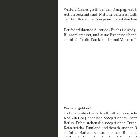
Warlord Games greift bei den Kampagnenbänd
Action bekannt sind. Mit 112 Seiten ist Ostf
den Konflikten der Sowjetunion mit den ben
Der federführende Autor des Buchs ist Andy
Blizzard arbeitet, und seine Expertise über di
natürlich für die Direktkäufer und Vorbestel
Worum geht es?
Ostfront widmet sich den Konflikten zwisc
Khalkin Gol (Japanisch-Sowjetischem Grenzk
Berlin. Dabei stehen die sowjetischen Trup
Kaiserreichs, Finnland und dem deutschen Re
natürlich Barbarossa, Unternehmen Blau und