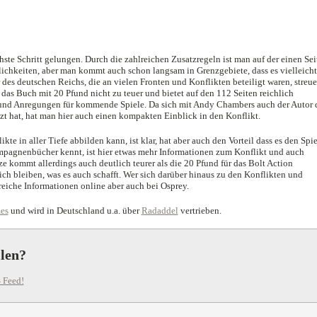
ste Schritt gelungen. Durch die zahlreichen Zusatzregeln ist man auf der einen Sei
lichkeiten, aber man kommt auch schon langsam in Grenzgebiete, dass es vielleicht
 des deutschen Reichs, die an vielen Fronten und Konflikten beteiligt waren, streu
t das Buch mit 20 Pfund nicht zu teuer und bietet auf den 112 Seiten reichlich
und Anregungen für kommende Spiele. Da sich mit Andy Chambers auch der Autor 
 hat, hat man hier auch einen kompakten Einblick in den Konflikt.
kte in aller Tiefe abbilden kann, ist klar, hat aber auch den Vorteil dass es den Spie
ampagnenbücher kennt, ist hier etwas mehr Informationen zum Konflikt und auch
e kommt allerdings auch deutlich teurer als die 20 Pfund für das Bolt Action
lich bleiben, was es auch schafft. Wer sich darüber hinaus zu den Konflikten und
eiche Informationen online aber auch bei Osprey.
es
und wird in Deutschland u.a. über
Radaddel
vertrieben.
llen?
 Feed!