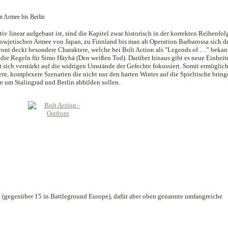
en Armee bis Berlin
iv linear aufgebaut ist, sind die Kapitel zwar historisch in der korrekten Reihenfol
sowjetischen Armee von Japan, zu Finnland bis man ab Operation Barbarossa sich 
ront deckt besondere Charaktere, welche bei Bolt Action als "Legends of …” bekan
ie Regeln für Simo Häyhä (Den weißen Tod). Darüber hinaus gibt es neue Einheit
nt sich verstärkt auf die widrigen Umstände der Gefechte fokussiert. Somit ermöglic
re, komplexere Szenarien die nicht nur den harten Winter auf die Spieltische bring
e um Stalingrad und Berlin abbilden sollen.
it (gegenüber 15 in Battleground Europe), dafür aber oben genannte umfangreiche