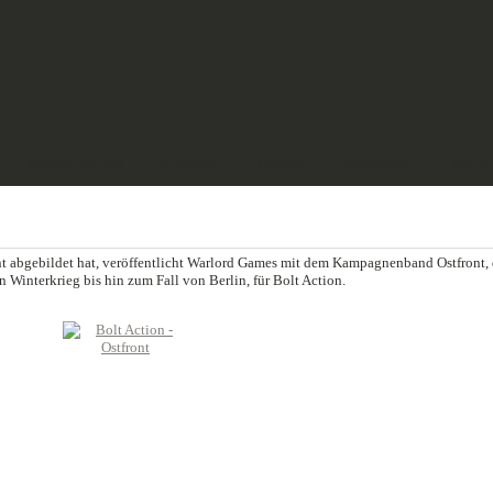
SCIENCE FICTION
GELÄNDE
REVIEWS
IMPRESSUM
ENGLIS
 abgebildet hat, veröffentlicht Warlord Games mit dem Kampagnenband Ostfront, 
Winterkrieg bis hin zum Fall von Berlin, für Bolt Action.