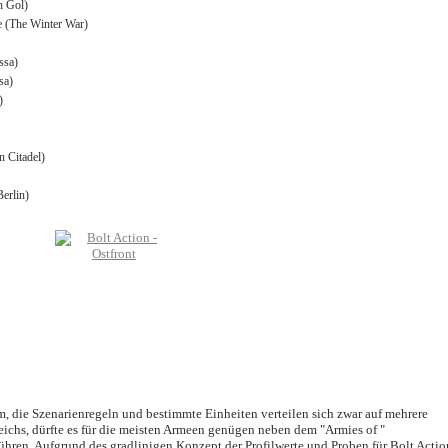
n Gol)
e (The Winter War)
ssa)
sa)
)
n Citadel)
Berlin)
m, die Szenarienregeln und bestimmte Einheiten verteilen sich zwar auf mehrere
ichs, dürfte es für die meisten Armeen genügen neben dem "Armies of "
ren. Aufgrund des gradlinigen Konzept der Profilwerte und Proben für Bolt Actio