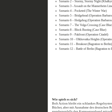
Szenario 2 – Stormy, Stormy Night (Khalky
Szenario 3 - Assault on the Mannerheim Lin
Szenario 4 – Pocketed (The Winter War)
Szenario 5 – Bridgehead (Operation Barbaro
Szenario 6 – Hedgehog (Operation Barbaros
Szenario 7 – The Volga Crossing (Case Blue
Szenario 8 – Block Busting (Case Blue)
Szenario 9 – Pakfront (Operation Citadel)
Szenario 10 – Olkhovatka Heights (Operatio
Szenario 11 – Breakout (Bagration to Berlin)
Szenario 12 – Battle of Berlin (Bagration to 
Wie spielt es sich?
Bolt Action bleibt ein schlankes Regelsyste
Bücher, aber mit Ausnahme des deutschen Re
gegebenenfalls den Kampagnenband mitzufüh