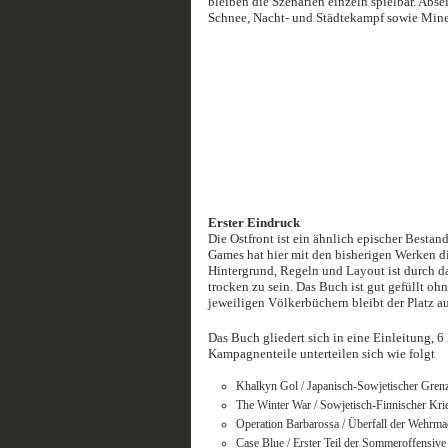
bleiben die Szenarien einzeln spielbar. Abs
Schnee, Nacht- und Städtekampf sowie Mine
Erster Eindruck
Die Ostfront ist ein ähnlich epischer Bestan
Games hat hier mit den bisherigen Werken di
Hintergrund, Regeln und Layout ist durch 
trocken zu sein. Das Buch ist gut gefüllt o
jeweiligen Völkerbüchern bleibt der Platz a
Das Buch gliedert sich in eine Einleitung,
Kampagnenteile unterteilen sich wie folgt
Khalkyn Gol / Japanisch-Sowjetischer Grenz
The Winter War / Sowjetisch-Finnischer Kri
Operation Barbarossa / Überfall der Wehrma
Case Blue / Erster Teil der Sommeroffensive