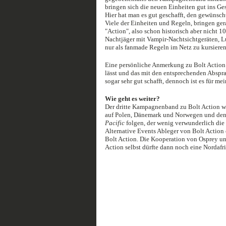
bringen sich die neuen Einheiten gut ins Ges
Hier hat man es gut geschafft, den gewünsc
Viele der Einheiten und Regeln, bringen gera
"Action", also schon historisch aber nicht 
Nachtjäger mit Vampir-Nachtsichtgeräten, Lu
nur als fanmade Regeln im Netz zu kursieren
Eine persönliche Anmerkung zu Bolt Action an
lässt und das mit den entsprechenden Abspr
sogar sehr gut schafft, dennoch ist es für m
Wie geht es weiter?
Der dritte Kampagnenband zu Bolt Action wi
auf Polen, Dänemark und Norwegen und den 
Pacific
folgen, der wenig verwunderlich die 
Alternative Events Ableger von Bolt Action 
Bolt Action. Die Kooperation von Osprey u
Action selbst dürfte dann noch eine Nordafr