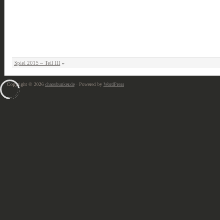
Spiel 2015 – Teil III
»
Copyright © 2026
chaosbunker.de
· Powered by
WordPress