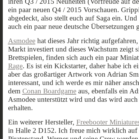
ihren Q3 / 2015 Neuheiten (Vorfreude auf de
ein paar neuen Q4 / 2015 Vorschauen. Grippin
abgedeckt, also stellt euch auf Saga ein. Und
auch ein paar neue deutsche Übersetzungen 
Asmodee
hat dieses Jahr richtig aufgefahren
Markt investiert und dieses Wachstum zeigt s
Brettspielen, finden sich auch ein paar Minia
Rage
. Es ist ein Kickstarter, daher habe ich
aber das großartiger Artwork von Adrian Smi
interessant, und ich werde es mir näher ansch
dem
Conan Boardgame
aus, ebenfalls ein Ad
Asmodee unterstützt wird und das wird auc
erhalten.
Ein weiterer Hersteller,
Freebooter Miniature
in Halle 2 D152. Ich freue mich wirklich auf 
Piratenstand. Werner und seine Crew werden e