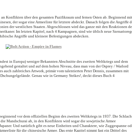
l an Konflikten über den gesamten Pazifikraum und fernen Osten ab. Beginnend mi
esen, der sogar eine Armeeliste für letztere abdeckt. Danach folgen die Angriffe d
ien der westlichen Staaten. Abgeschlossen wird das ganze mit den Reaktionen de
erikaner. Im letzten Kapitel, nach 4 Kampagnen, sind wie üblich neue Szenarioreg
hibische Angriffe und kleinere Befestigungen abdecken.
indest in Europa) weniger Bekannten Abschnitte des zweiten Weltkriegs und dem
chgehend gestaltet und auf dem hohen Niveau, dass man von der Osprey / Warlord
es auch zahlreiches Artwork, primär vom talentierten Peter Dennis, zusammen mit
Dschungelgelände. Genau wie in Germany Strikes!, deckt dieses Buch 4
beginnend vor dem offiziellen Beginn des zweiten Weltkriegs in 1937. Die Schlach
ie Mandschurai ab, in den Konflikten wird sogar die sowjetische Armee
Japaner. Und natürlich gibt es neue Einheiten und Charaktere, wie Zuggespanne od
rmeeliste für die chinesische Armee. Das erste Kapitel nimmt fast ein Drittel des