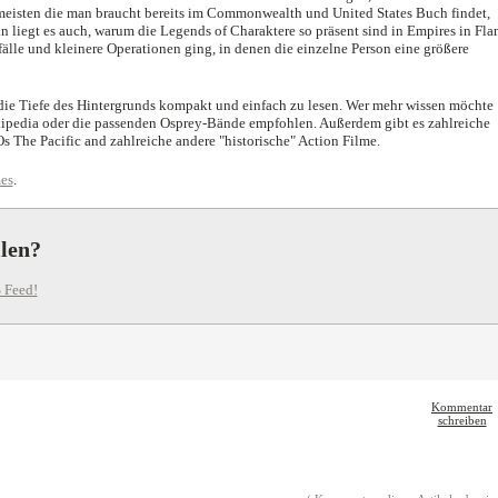
meisten die man braucht bereits im Commonwealth und United States Buch findet,
an liegt es auch, warum die Legends of Charaktere so präsent sind in Empires in Fla
älle und kleinere Operationen ging, in denen die einzelne Person eine größere
 die Tiefe des Hintergrunds kompakt und einfach zu lesen. Wer mehr wissen möchte
ikipedia oder die passenden Osprey-Bände empfohlen. Außerdem gibt es zahlreiche
he Pacific and zahlreiche andere "historische" Action Filme.
es
.
llen?
 Feed!
Kommentar
schreiben