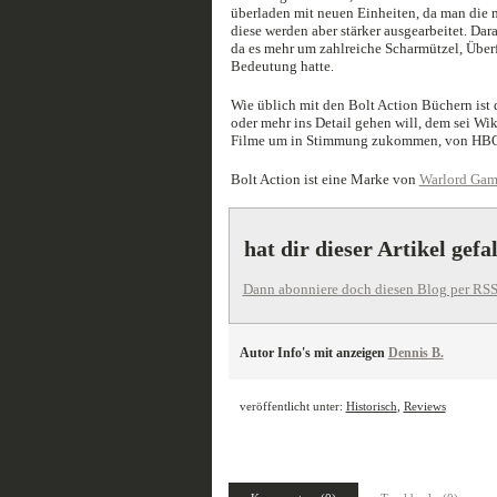
überladen mit neuen Einheiten, da man die 
diese werden aber stärker ausgearbeitet. Dar
da es mehr um zahlreiche Scharmützel, Überf
Bedeutung hatte.
Wie üblich mit den Bolt Action Büchern ist
oder mehr ins Detail gehen will, dem sei W
Filme um in Stimmung zukommen, von HBOs T
Bolt Action ist eine Marke von
Warlord Gam
hat dir dieser Artikel gefa
Dann abonniere doch diesen Blog per RSS
Autor Info's mit anzeigen
Dennis B.
veröffentlicht unter:
Historisch
,
Reviews