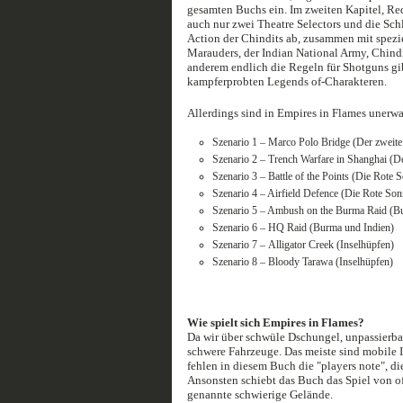
gesamten Buchs ein. Im zweiten Kapitel, Red
auch nur zwei Theatre Selectors und die Schl
Action der Chindits ab, zusammen mit spezie
Marauders, der Indian National Army, Chindi
anderem endlich die Regeln für Shotguns gib
kampferprobten Legends of-Charakteren.
Allerdings sind in Empires in Flames unerwar
Szenario 1 – Marco Polo Bridge (Der zweite
Szenario 2 – Trench Warfare in Shanghai (D
Szenario 3 – Battle of the Points (Die Rote S
Szenario 4 – Airfield Defence (Die Rote Sonn
Szenario 5 – Ambush on the Burma Raid (B
Szenario 6 – HQ Raid (Burma und Indien)
Szenario 7 – Alligator Creek (Inselhüpfen)
Szenario 8 – Bloody Tarawa (Inselhüpfen)
Wie spielt sich
Empires in Flames?
Da wir über schwüle Dschungel, unpassierbar
schwere Fahrzeuge. Das meiste sind mobile I
fehlen in diesem Buch die "players note", di
Ansonsten schiebt das Buch das Spiel von of
genannte schwierige Gelände.