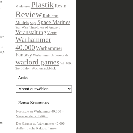
en
Plastik
Resin
,
Miniatures
Review
Rubicon
Space Marines
Models
Saga
Star Wars
Tinsoldiers of Antwerp
Veranstaltung
Victrix
für
Warhammer
40.000
on
Warhammer
n).
Fantasy
Warhammer Underworlds
warlord games
WH40K
Wochenrückblick
2te Edition
Archiv
Archiv
Neueste Kommentare
Nostalgie
zu
Warhammer 40.000 –
Starterset der 2. Edition
as
Der Gärtner
zu
Warhammer 40.000 –
Außerirdische Kaktuspflanzen