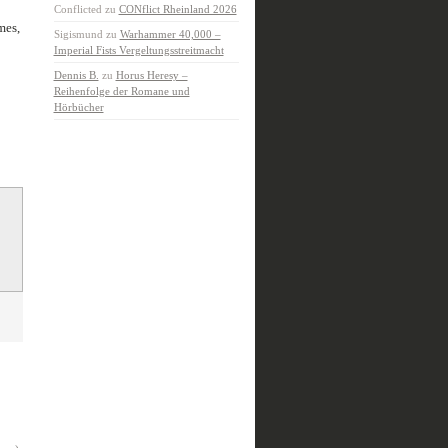
Conflicted
zu
CONflict Rheinland 2026
mes,
Sigismund
zu
Warhammer 40,000 –
Imperial Fists Vergeltungsstreitmacht
Dennis B.
zu
Horus Heresy –
Reihenfolge der Romane und
Hörbücher