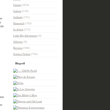
Fantasy
(634)
Galerie
(133)
t
Gelände
(121)
er
r
Historisch
(702)
eln
In Arbeit
(572)
Little Big Adventures
(4)
Offtopic
(9)
Reviews
(594)
Science Fiction
(793)
Blogroll
ten
er