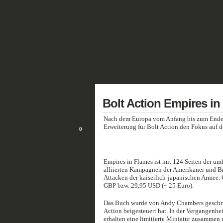
GALERIE
FANTASY
HISTORISCH
13
Bolt Action Empires in
DEZ./15
Nach dem Europa vom Anfang bis zum Ende, v
Erweiterung für Bolt Action den Fokus auf d
0
Empires in Flames ist mit 124 Seiten der um
alliierten Kampagnen der Amerikaner und Br
Attacken der kaiserlich-japanischen Armee. O
GBP bzw. 29,95 USD (~ 25 Euro).
Das Buch wurde von Andy Chambers geschrieb
Action beigesteuert hat. In der Vergangenhei
erhalten eine limitierte Miniatur zusammen 