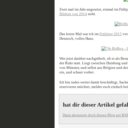
Zwei mal im Jahr angesetzt, einmal im Früh
Bildern von 2014
sieht.
Das letzte Mal war ich im
Frühling 2015
vor
Dennoch, volles Haus.
Wer jetzt darüber nachgrübelt, ob er als Be
der Ruhr statt. Liegt zwischen Duisburg und
von Münster, und selbst aus Belgien und den
ein, und schaut vorbei.
Ich bin indes weiter damit beschäftigt, Sach
reservieren möchtet, meldet euch einfach be
hat dir dieser Artikel gefa
Dann abonniere doch diesen Blog per RSS