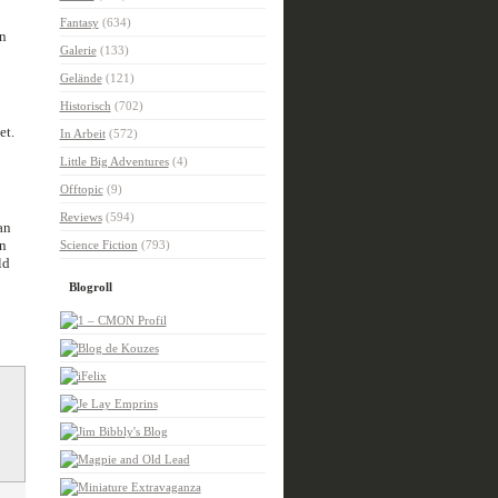
Fantasy
(634)
n
Galerie
(133)
Gelände
(121)
Historisch
(702)
et.
In Arbeit
(572)
Little Big Adventures
(4)
Offtopic
(9)
Reviews
(594)
an
n
Science Fiction
(793)
ld
Blogroll