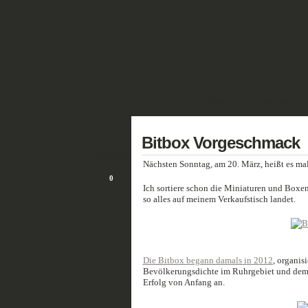
GALERIE
FANTASY
HISTORISCH
13
Bitbox Vorgeschmack
MÄRZ/16
Nächsten Sonntag, am 20. März, heißt es ma
0
Ich sortiere schon die Miniaturen und Boxe
so alles auf meinem Verkaufstisch landet.
Die Bitbox begann damals in 2012
, organis
Bevölkerungsdichte im Ruhrgebiet und dem U
Erfolg von Anfang an.