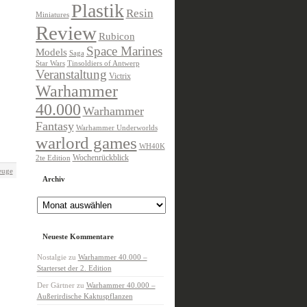
Plastik
Resin
Miniatures
Review
Rubicon
Space Marines
Models
Saga
Star Wars
Tinsoldiers of Antwerp
Veranstaltung
Victrix
Warhammer
40.000
Warhammer
Fantasy
Warhammer Underworlds
warlord games
WH40K
Wochenrückblick
2te Edition
euge
Archiv
Archiv
Neueste Kommentare
Nostalgie
zu
Warhammer 40.000 –
Starterset der 2. Edition
Der Gärtner
zu
Warhammer 40.000 –
Außerirdische Kaktuspflanzen