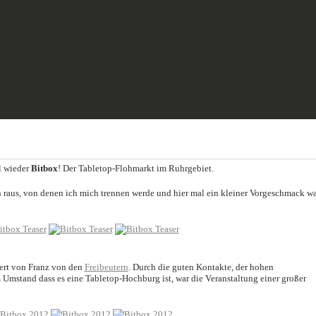
SCIENCE FICTION
GELÄNDE
REVIEWS
IMPRESSUM
ENGLIS
l wieder
Bitbox
! Der Tabletop-Flohmarkt im Ruhrgebiet.
n raus, von denen ich mich trennen werde und hier mal ein kleiner Vorgeschmack w
iert von Franz von den
Freibeutern
. Durch die guten Kontakte, der hohen
mstand dass es eine Tabletop-Hochburg ist, war die Veranstaltung einer großer