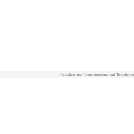
«
Fallschirmjäger, Winterausrüstung und (Beute)fahrz