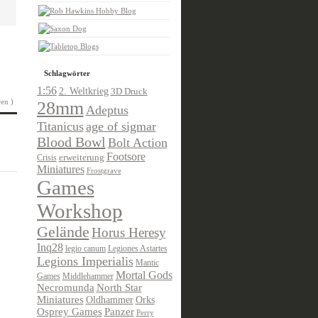
Schlagwörter
1:56
2. Weltkrieg
3D Druck
en )
28mm
Adeptus
Titanicus
age of sigmar
Blood Bowl
Bolt Action
Footsore
Crisis
erweiterung
Miniatures
Frostgrave
Games
Workshop
Gelände
Horus Heresy
Inq28
legio canum
Legiones Astartes
Legions Imperialis
Mantic
Mortal Gods
Games
Middlehammer
Necromunda
North Star
Miniatures
Oldhammer
Orks
Osprey Games
Panzer
Perry