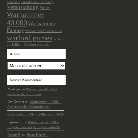
Star Wars
Tinsoldiers of Antwerp
Veranstaltung
Victrix
Warhammer
40.000
Warhammer
Fantasy
Warhammer Underworlds
warlord games
WH40K
Wochenrückblick
2te Edition
Archiv
Archiv
Neueste Kommentare
Nostalgie
zu
Warhammer 40.000 –
Starterset der 2. Edition
Der Gärtner
zu
Warhammer 40.000 –
Außerirdische Kaktuspflanzen
Conflicted
zu
CONflict Rheinland 2026
Sigismund
zu
Warhammer 40,000 –
Imperial Fists Vergeltungsstreitmacht
Dennis B.
zu
Horus Heresy –