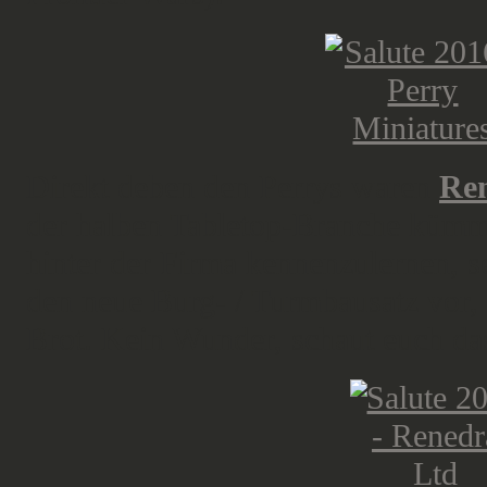
Direkt deben den Perrys waren
Re
der halben Tabletop-Branche kümm
hinter der Firma kennenzulernen, s
den neue Burg- / Turmbausatz vor, 
Brot. Kein Wunder, schaut euch da