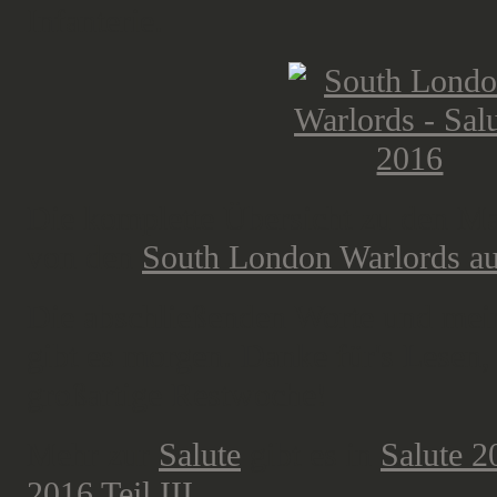
Infanterie.
Die komplette Übersicht zu den Ma
von den
South London Warlords auf
Die abschließenden Worte und mei
gibt es morgen. Danke für's Lesen
großartige Restwoche!
Mehr zur
Salute
gibt es in
Salute 2
2016 Teil III
.