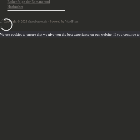
Reihenfolge der Romane und
Hörbücher
Copyright © 2026
chaosbunker.de
· Powered by
WordPress
We use cookies to ensure that we give you the best experience on our website. If you continue to u