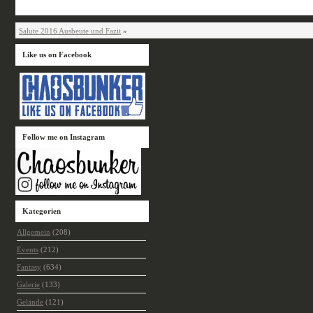
Salute 2016 Ausbeute und Fazit
»
Like us on Facebook
Follow me on Instagram
Kategorien
Allgemein
(208)
Events
(212)
Fantasy
(634)
Galerie
(133)
Gelände
(121)