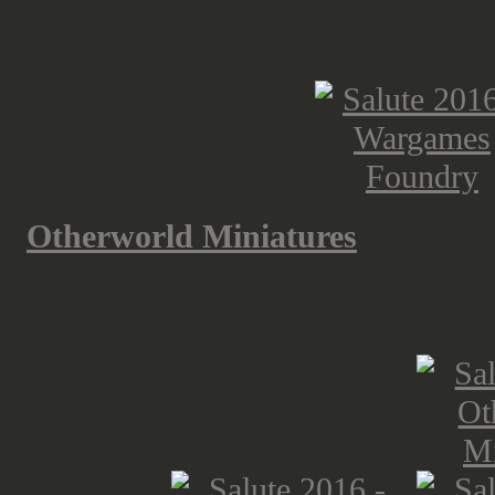
nicht weit, zusammen tmi ihrem Ab
Besuch bei meinem nächsten Notti
Otherworld Miniatures
nutzte di
Dragons angelehnte Reihe von Fant
so viele Möglichkeiten.