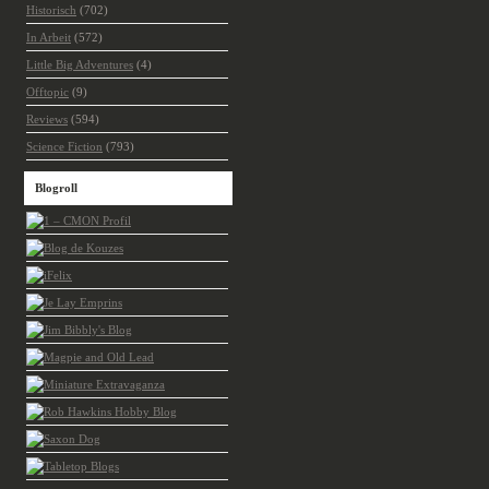
Historisch
(702)
In Arbeit
(572)
Little Big Adventures
(4)
Offtopic
(9)
Reviews
(594)
Science Fiction
(793)
Blogroll