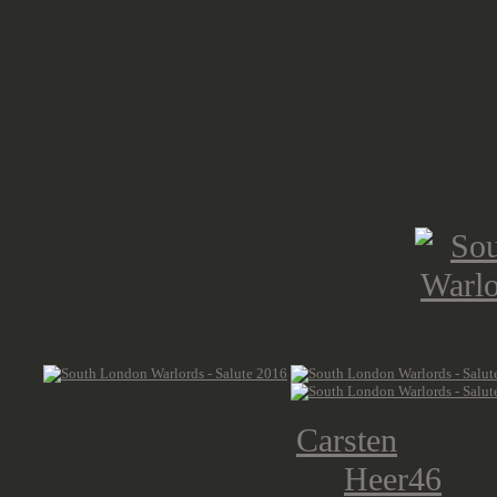
Infostand). Und wer den verpasst, 
durch einen kleinen Workshopbereic
Miniaturen in allen Maßstäben und
vor den Vitrinen, also nicht so ein
runten gibt es den Link zur Galerie
Gratulation auch an
Carsten
und Rub
Denis Schumacher von
Heer46
für