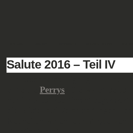
GALERIE
FANTASY
HISTORISCH
SCIENCE FICTION
GELÄN
Salute 2016 – Teil IV
Ein besonderes Highlight für den l
ohne die
Perrys
? Sie waren selbst
nur ihr Plastiksortiment abgedec
die Blister auf Veranstaltungen - de
Neuheiten waren recht Anglo-zentr
Frontier Wars).