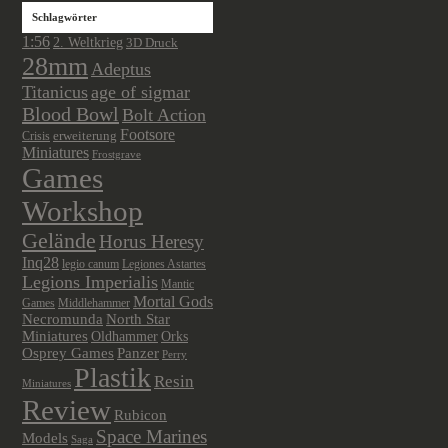
Schlagwörter
1:56
2. Weltkrieg
3D Druck
28mm
Adeptus
Titanicus
age of sigmar
Blood Bowl
Bolt Action
Footsore
Crisis
erweiterung
Miniatures
Frostgrave
Games
Workshop
Gelände
Horus Heresy
Inq28
legio canum
Legiones Astartes
Legions Imperialis
Mantic
Mortal Gods
Games
Middlehammer
Necromunda
North Star
Miniatures
Oldhammer
Orks
Osprey Games
Panzer
Perry
Plastik
Resin
Miniatures
Review
Rubicon
Space Marines
Models
Saga