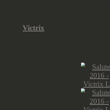
allem das internationale Wachstum
und Deutsche.
Aber
Victrix
hatte ihre eigenen Ne
Iberischen Sets auch noch die bra
Produkte nur als Direktverkauf ver
Schleuderer.