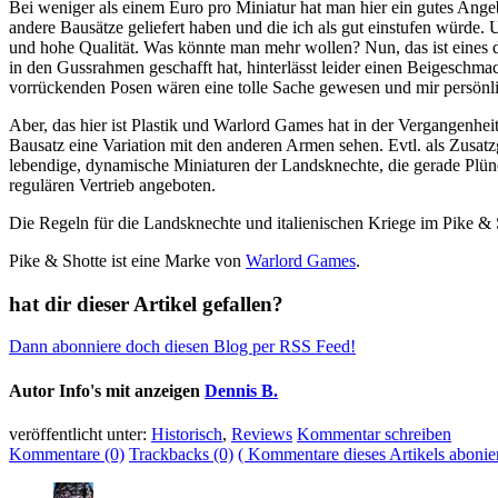
Bei weniger als einem Euro pro Miniatur hat man hier ein gutes Angeb
andere Bausätze geliefert haben und die ich als gut einstufen würde.
und hohe Qualität. Was könnte man mehr wollen? Nun, das ist eines d
in den Gussrahmen geschafft hat, hinterlässt leider einen Beigeschmac
vorrückenden Posen wären eine tolle Sache gewesen und mir persönli
Aber, das hier ist Plastik und Warlord Games hat in der Vergangenhe
Bausatz eine Variation mit den anderen Armen sehen. Evtl. als Zusatz
lebendige, dynamische Miniaturen der Landsknechte, die gerade Plünd
regulären Vertrieb angeboten.
Die Regeln für die Landsknechte und italienischen Kriege im Pike 
Pike & Shotte ist eine Marke von
Warlord Games
.
hat dir dieser Artikel gefallen?
Dann abonniere doch diesen Blog per RSS Feed!
Autor Info's mit anzeigen
Dennis B.
veröffentlicht unter:
Historisch
,
Reviews
Kommentar schreiben
Kommentare (0)
Trackbacks (0)
( Kommentare dieses Artikels abonie