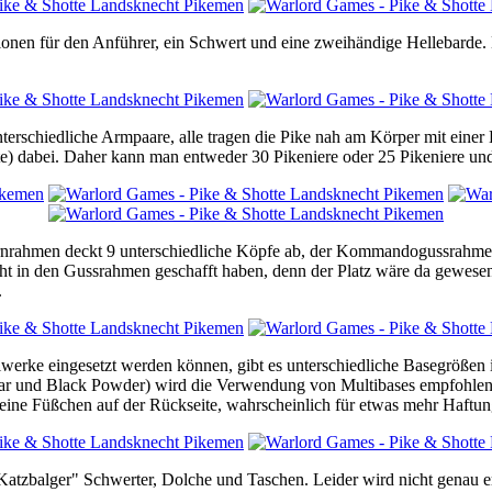
nen für den Anführer, ein Schwert und eine zweihändige Hellebarde. D
nterschiedliche Armpaare, alle tragen die Pike nah am Körper mit eine
e) dabei. Daher kann man entweder 30 Pikeniere oder 25 Pikeniere u
nrahmen deckt 9 unterschiedliche Köpfe ab, der Kommandogussrahmen we
cht in den Gussrahmen geschafft haben, denn der Platz wäre da gewes
.
elwerke eingesetzt werden können, gibt es unterschiedliche Basegröß
ar und Black Powder) wird die Verwendung von Multibases empfohlen. Es
kleine Füßchen auf der Rückseite, wahrscheinlich für etwas mehr Haftu
"Katzbalger" Schwerter, Dolche und Taschen. Leider wird nicht genau e