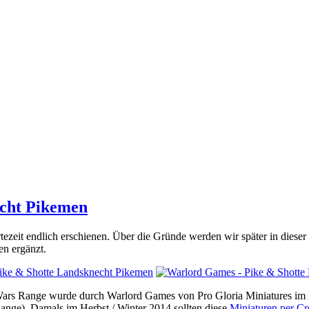
cht Pikemen
rtezeit endlich erschienen. Über die Gründe werden wir später in die
n ergänzt.
an Wars Range wurde durch Warlord Games von Pro Gloria Miniatures 
Range). Damals im Herbst / Winter 2014 sollten diese
Miniaturen per C