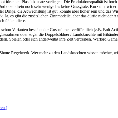
ot für einen Plastikbausatz vorliegen. Die Produktionsqualität ist ho
 Und oben drein noch sehr wenige bis keine Gussgrate. Kurz um, wir er
er Dinge, die Abwechslung ist gut, könnte aber höher sein und das Wis
k. Ja, es gibt die zusätzlichen Zinnmodelle, aber das dürfte nicht der
ch fehlen diese.
it schon Varianten bestehender Gussrahmen veröffentlich (z.B. Bolt A
gussrahmen oder sogar die Doppelsöldner / Landsknechte mit Bihändern.
ern, Spielen oder sich anderweitig ihre Zeit vertreiben. Warlord Game
& Shotte Regelwerk. Wer mehr zu den Landsknechten wissen möchte, w
ren )