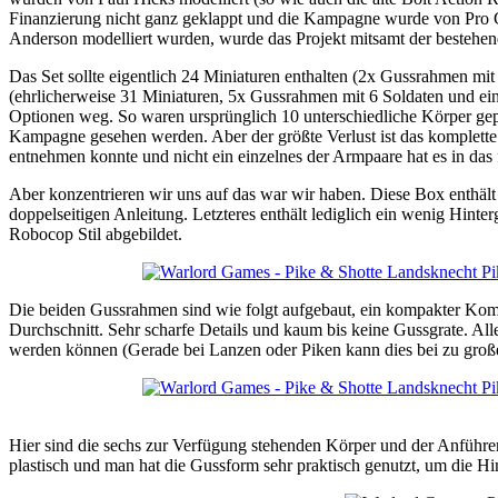
Finanzierung nicht ganz geklappt und die Kampagne wurde von Pro Glo
Anderson modelliert wurden, wurde das Projekt mitsamt der bestehe
Das Set sollte eigentlich 24 Miniaturen enthalten (2x Gussrahmen 
(ehrlicherweise 31 Miniaturen, 5x Gussrahmen mit 6 Soldaten und ein
Optionen weg. So waren ursprünglich 10 unterschiedliche Körper ge
Kampagne gesehen werden. Aber der größte Verlust ist das komplette
entnehmen konnte und nicht ein einzelnes der Armpaare hat es in das f
Aber konzentrieren wir uns auf das war wir haben. Diese Box enthä
doppelseitigen Anleitung. Letzteres enthält lediglich ein wenig Hin
Robocop Stil abgebildet.
Die beiden Gussrahmen sind wie folgt aufgebaut, ein kompakter Kom
Durchschnitt. Sehr scharfe Details und kaum bis keine Gussgrate. Al
werden können (Gerade bei Lanzen oder Piken kann dies bei zu große
Hier sind die sechs zur Verfügung stehenden Körper und der Anführer
plastisch und man hat die Gussform sehr praktisch genutzt, um die H