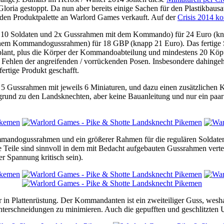
ria gestoppt. Da nun aber bereits einige Sachen für den Plastikbausa
nden Produktpalette an Warlord Games verkauft. Auf der
Crisis 2014 ko
mit 10 Soldaten und 2x Gussrahmen mit dem Kommando) für 24 Euro (k
em Kommandogussrahmen) für 18 GBP (knapp 21 Euro). Das fertige Set w
plant, plus die Körper der Kommandoabteilung und mindestens 20 Köp
 Fehlen der angreifenden / vorrückenden Posen. Insbesondere dahingeh
ertige Produkt geschafft.
lt 5 Gussrahmen mit jeweils 6 Miniaturen, und dazu einen zusätzlic
tergrund zu den Landsknechten, aber keine Bauanleitung und nur ein pa
mandogussrahmen und ein größerer Rahmen für die regulären Soldaten.
le Teile sind sinnvoll in dem mit Bedacht aufgebauten Gussrahmen ver
r Spannung kritisch sein).
 in Plattenrüstung. Der Kommandanten ist ein zweiteiliger Guss, wesha
interschneidungen zu minimieren. Auch die gepufften und geschlitzten