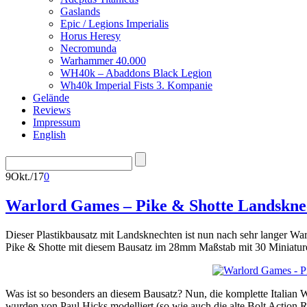
Gaslands
Epic / Legions Imperialis
Horus Heresy
Necromunda
Warhammer 40.000
WH40k – Abaddons Black Legion
Wh40k Imperial Fists 3. Kompanie
Gelände
Reviews
Impressum
English
9
Okt./17
0
Warlord Games – Pike & Shotte Landskne
Dieser Plastikbausatz mit Landsknechten ist nun nach sehr langer Wa
Pike & Shotte mit diesem Bausatz im 28mm Maßstab mit 30 Miniature
Was ist so besonders an diesem Bausatz? Nun, die komplette Itali
wurden von Paul Hicks modelliert (so wie auch die alte Bolt Action 