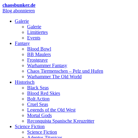
chaosbunker.de
Blog abonnieren
Galerie
Galerie
Limitiertes
Events
Fantasy
Blood Bowl
BB Maulers
Frostgrave
Warhammer Fantasy
Chaos Tiermenschen – Pelz und Hufen
Warhammer The Old World
Historisch
Black Seas
Blood Red Skies
Bolt Action
Cruel Seas
Legends of the Old West
Mortal Gods
Reconquista Spanische Kreuzritter
Science Fiction
Science Fiction
Adeptus Titanicus