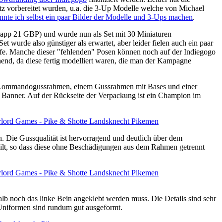
tz vorbereitet wurden, u.a. die 3-Up Modelle welche von Michael
nnte ich selbst ein paar Bilder der Modelle und 3-Ups machen
.
napp 21 GBP) und wurde nun als Set mit 30 Miniaturen
urde also günstiger als erwartet, aber leider fielen auch ein paar
fe. Manche dieser "fehlenden" Posen können noch auf der Indiegogo
end, da diese fertig modelliert waren, die man der Kampagne
hen Kommandogussrahmen, einem Gussrahmen mit Bases und einer
ar Banner. Auf der Rückseite der Verpackung ist ein Champion im
 Die Gussqualität ist hervorragend und deutlich über dem
teilt, so dass diese ohne Beschädigungen aus dem Rahmen getrennt
lb noch das linke Bein angeklebt werden muss. Die Details sind sehr
 Uniformen sind rundum gut ausgeformt.