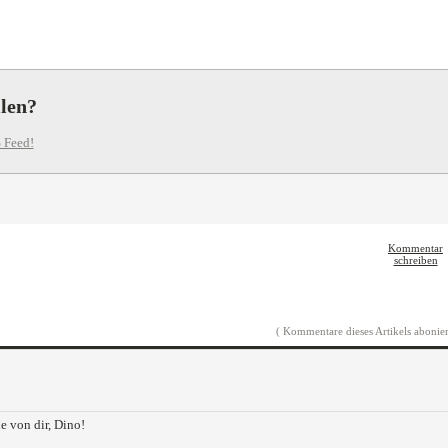
llen?
 Feed!
Kommentar
schreiben
( Kommentare dieses Artikels abonier
 von dir, Dino!