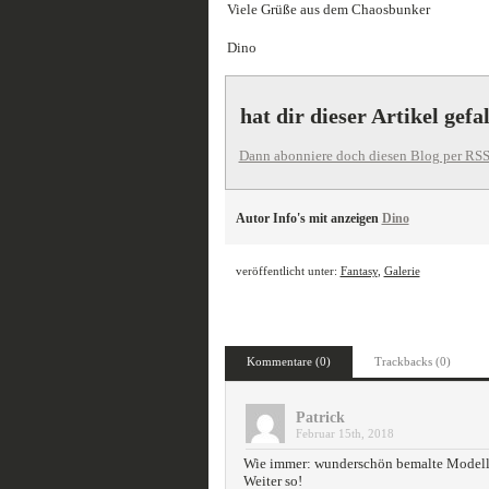
Viele Grüße aus dem Chaosbunker
Dino
hat dir dieser Artikel gefa
Dann abonniere doch diesen Blog per RSS
Autor Info's mit anzeigen
Dino
veröffentlicht unter:
Fantasy
,
Galerie
Kommentare (0)
Trackbacks (0)
Patrick
Februar 15th, 2018
Wie immer: wunderschön bemalte Modelle
Weiter so!