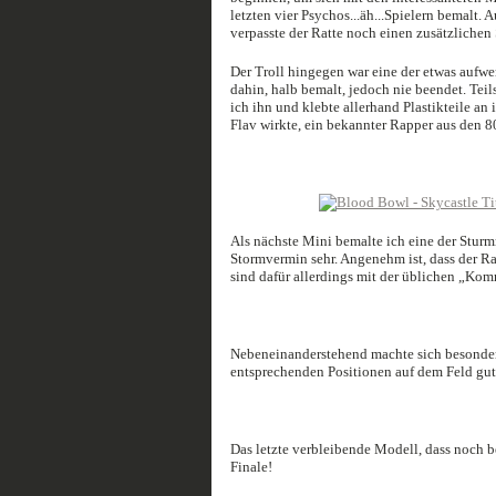
letzten vier Psychos...äh...Spielern bemalt
verpasste der Ratte noch einen zusätzliche
Der Troll hingegen war eine der etwas aufwe
dahin, halb bemalt, jedoch nie beendet. Teils
ich ihn und klebte allerhand Plastikteile an i
Flav wirkte, ein bekannter Rapper aus den 80
Als nächste Mini bemalte ich eine der Stur
Stormvermin sehr. Angenehm ist, dass der Ra
sind dafür allerdings mit der üblichen „Ko
Nebeneinanderstehend machte sich besonders
entsprechenden Positionen auf dem Feld gut
Das letzte verbleibende Modell, dass noch be
Finale!