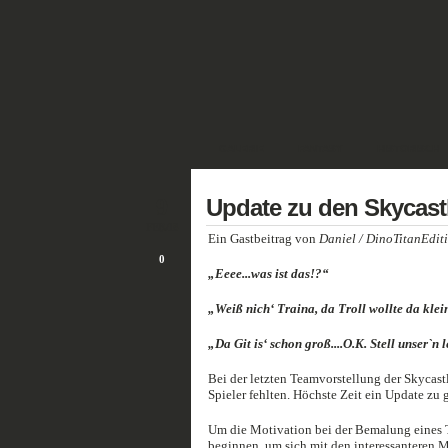
GALERIE
FANTASY
HISTORISCH
9
Update zu den Skycastl
FEB./18
Ein Gastbeitrag von
Daniel / DinoTitanEdit
0
„Eeee...was ist das!?“
„Weiß nich‘ Traina, da Troll wollte da klei
„Da Git is‘ schon groß....O.K. Stell unser`n
Bei der letzten Teamvorstellung der Skycastl
Spieler fehlten. Höchste Zeit ein Update zu 
Um die Motivation bei der Bemalung eines Te
beginnen, um sich mit den interessanteren M