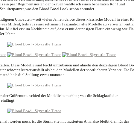
. Aus ein paar Regimentsresten der Skaven wählte ich einen behelmten Kopf und
n Schulterpanzer, was den Blood Bowl Look schön abrundet.
ndigeren Umbauten – seit vielen Jahren darbte dieses klassische Modell in einer Ki
 aus Mitleid, teils aus einer seltsamen Faszination alte Modelle zu verwerten, entfä
hn. Mir fiel erst im Nachhinein auf, dass er mit der riesigen Platte ein wenig wie Fl
er Jahren.
mratten. Diese Modelle sind leicht umzubauen und ähneln den derzeitigen Blood B
ttenschwanz kürzer ausfällt als bei den Modellen der sportlicheren Variante. Die P
mm und hols dir“ Stellung etwas monoton.
 der Größenunterschied der Modelle bemerkbar, was die Schlagkraft der
 einfängt.
malt werden muss, ist die Sturmratte mit mutiertem Arm, also bleibt dran für das