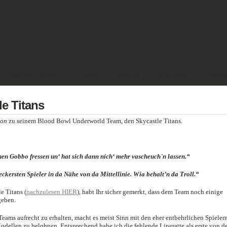
SCIENCE FICTION
GELÄNDE
REVIEWS
IMPRESSUM
ENGLIS
e Titans
ion
zu seinem Blood Bowl Underworld Team, den Skycastle Titans.
nen Gobbo fressen un‘ hat sich dann nich‘ mehr vascheuch`n lassen.“
 leckersten Spieler in da Nähe von da Mittellinie. Wia behalt’n da Troll.“
e Titans (
nachzulesen HIER
), habt Ihr sicher gemerkt, dass dem Team noch einige
geben.
ams aufrecht zu erhalten, macht es meist Sinn mit den eher entbehrlichen Spieler
odellen zu belohnen. Entsprechend habe ich die fehlende Lineratte als erste von d