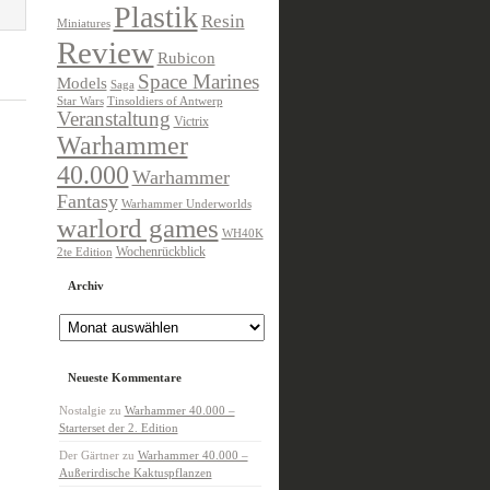
Plastik
Resin
Miniatures
Review
Rubicon
Space Marines
Models
Saga
Star Wars
Tinsoldiers of Antwerp
Veranstaltung
Victrix
Warhammer
40.000
Warhammer
Fantasy
Warhammer Underworlds
warlord games
WH40K
Wochenrückblick
2te Edition
Archiv
Archiv
Neueste Kommentare
Nostalgie
zu
Warhammer 40.000 –
Starterset der 2. Edition
Der Gärtner
zu
Warhammer 40.000 –
Außerirdische Kaktuspflanzen