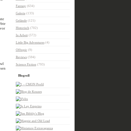
Fantasy
(634)
Galerie
(133)
ste
Gelände
(121)
rbte
avor
Historisch
(702)
In Arbeit
(572)
Little Big Adventures
(4)
Offtopic
(9)
Reviews
(594)
owl
Science Fiction
(793)
osen
Blogroll