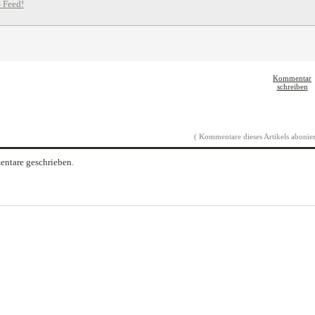
 Feed!
Kommentar
schreiben
( Kommentare dieses Artikels abonier
ntare geschrieben.