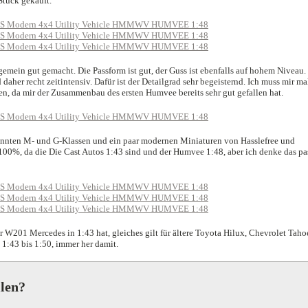
Stück gekauft.
gemein gut gemacht. Die Passform ist gut, der Guss ist ebenfalls auf hohem Niveau.
daher recht zeitintensiv. Dafür ist der Detailgrad sehr begeisternd. Ich muss mir ma
n, da mir der Zusammenbau des ersten Humvee bereits sehr gut gefallen hat.
annten M- und G-Klassen und ein paar modernen Miniaturen von Hasslefree und
 100%, da die Die Cast Autos 1:43 sind und der Humvee 1:48, aber ich denke das pa
W201 Mercedes in 1:43 hat, gleiches gilt für ältere Toyota Hilux, Chevrolet Taho
 1:43 bis 1:50, immer her damit.
llen?