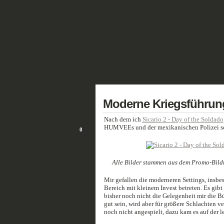
GALERIE
FANTASY
HISTORISCH
11
Moderne Kriegsführun
OKT./18
Nach dem ich
Sicario 2 - Day of the Soldado
HUMVEEs und der mexikanischen Polizei so 
0
Alle Bilder stammen aus dem Promo-Bild
Mir gefallen die moderneren Settings, insb
Bereich mit kleinem Invest betreten. Es gibt 
bisher noch nicht die Gelegenheit mir die 
gut sein, wird aber für größere Schlachten 
noch nicht angespielt, dazu kam es auf der le