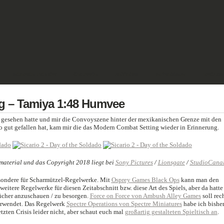
SCIENCE FICTION
GELÄNDE
REVIEWS
IMPRESSUM
ENGLIS
g – Tamiya 1:48 Humvee
gesehen hatte und mir die Convoyszene hinter der mexikanischen Grenze mit den
gut gefallen hat, kam mir die das Modern Combat Setting wieder in Erinnerung.
material und das Copyright 2018 liegt bei
Sony Pictures
/
Lionsgate
/
StudioCana
esondere für Scharmützel-Regelwerke. Mit
Osprey Games Black Ops
kann man den
weitere Regelwerke für diesen Zeitabschnitt bzw. diese Art des Spiels, aber da hatte
Bücher anzuschauen / zu besorgen.
Force on Force von Ambush Alley Games
soll rec
verwendet. Das Regelwerk
Spectre Operations von Spectre Miniatures
habe ich bishe
tzten Crisis leider nicht, aber schaut euch mal
großartig gestalteten Spieltisch an
.