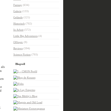
Fantasy
(634)
Galerie
(133)
Gelände
(121)
Historisch
(702)
In Arbeit
(572)
Little Big Adventures
(4)
Offtopic
(9)
Reviews
(594)
Science Fiction
(793)
Blogroll
 als
en
nen
da
nd
g