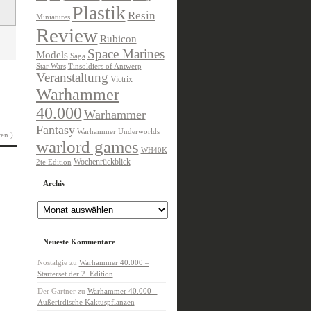
Plastik
Resin
Miniatures
Review
Rubicon
Space Marines
Models
Saga
Star Wars
Tinsoldiers of Antwerp
Veranstaltung
Victrix
Warhammer
40.000
Warhammer
Fantasy
Warhammer Underworlds
en )
warlord games
WH40K
Wochenrückblick
2te Edition
Archiv
Archiv
Neueste Kommentare
Nostalgie
zu
Warhammer 40.000 –
Starterset der 2. Edition
Der Gärtner
zu
Warhammer 40.000 –
Außerirdische Kaktuspflanzen