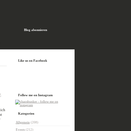
Blog abonnieren
H
Like us on Facebook
l
.
Follow me on Instagram
 ich
Kategorien
ht
r
Allgemein
(208)
Events
(212)