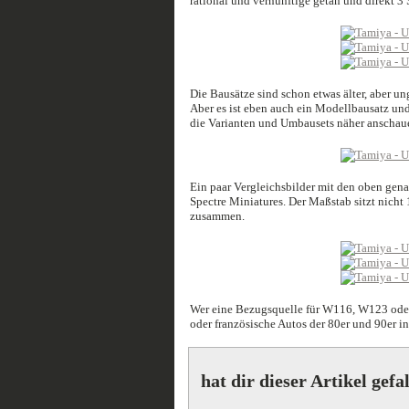
rational und vernünftige getan und direkt 3 
Die Bausätze sind schon etwas älter, aber un
Aber es ist eben auch ein Modellbausatz und 
die Varianten und Umbausets näher anschaue
Ein paar Vergleichsbilder mit den oben gen
Spectre Miniatures. Der Maßstab sitzt nicht
zusammen.
Wer eine Bezugsquelle für W116, W123 oder 
oder französische Autos der 80er und 90er in
hat dir dieser Artikel gefa