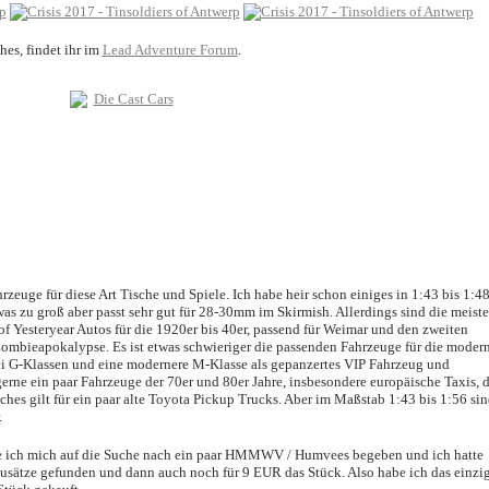
es, findet ihr im
Lead Adventure Forum
.
zeuge für diese Art Tische und Spiele. Ich habe heir schon einiges in 1:43 bis 1:48
as zu groß aber passt sehr gut für 28-30mm im Skirmish. Allerdings sind die meist
Yesteryear Autos für die 1920er bis 40er, passend für Weimar und den zweiten
Zombieapokalypse. Es ist etwas schwieriger die passenden Fahrzeuge für die moder
wei G-Klassen und eine modernere M-Klasse als gepanzertes VIP Fahrzeug und
gerne ein paar Fahrzeuge der 70er und 80er Jahre, insbesondere europäische Taxis, 
ches gilt für ein paar alte Toyota Pickup Trucks. Aber im Maßstab 1:43 bis 1:56 si
.
tte ich mich auf die Suche nach ein paar HMMWV / Humvees begeben und ich hatte
ausätze gefunden und dann auch noch für 9 EUR das Stück. Also habe ich das einzi