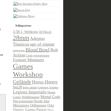
Schlagwörter
l
1:56
2. Weltkrieg
3D Druck
28mm
Adeptus
Titanicus
age of sigmar
Blood Bowl
Bolt
antwerpen
Action
sst
Crisis
erweiterung
Footsore Miniatures
Games
Workshop
Gelände
Horus Heresy
e
Inq28
legio canum
Legiones Astartes
Legions Imperialis
Mantic
Mortal Gods
Games
Middlehammer
Necromunda
North Star
Miniatures
Oldhammer
Orks
Osprey Games
Panzer
Perry