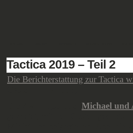
GALERIE
FANTASY
HISTORISCH
SCIENCE FICTION
GELÄN
Tactica 2019 – Teil 2
Die Berichterstattung zur Tactica w
Gästen in Hamburg.
Die Zwillingsbrüder
Michael und 
geknetet, mit den Gästen gequatsc
Miniaturen beigesteuert. Aber sie w