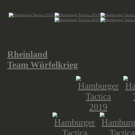
Legions. Aber schaut euch mal den
Das Sci-Fi Thema wurde dann fort
nicht wie sonst Full Thrust sonder
Rheinland
ergänzte das ganze mit 
Team Würfelkrieg
brachte einen S