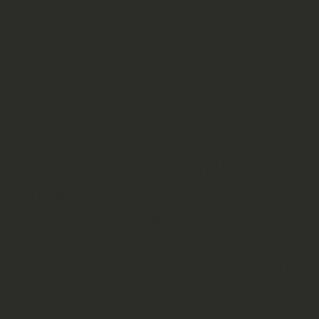
öffentlichen Verkehrsmittel nutzen.
Hauptbahnhof zum Bürgerhaus.
Das im Hinterkopf, sind Crisis und 
weniger Stress und decken ein bre
Herstellern ab. Dennoch, die Tactic
zahlreichen Teilnehmern und Tische
Show in größere Räumlichkeiten zu 
das auch die Besuchererfahrung no
deutschen Veranstaltungen ist sie si
vertreten der deutschsprachigen He
einige bekannte Clubs - kurz um, i
Veranstaltung.