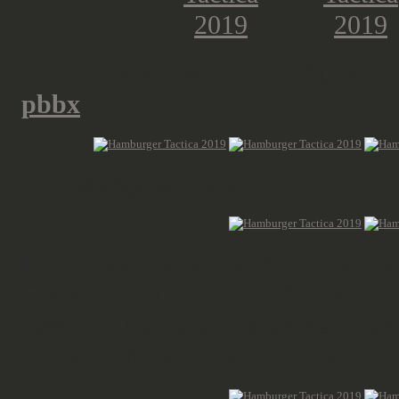
Ein paar kompakte, runde Spieltisc
pbbx
.
Ein gelungener Fallout Tisch.
Der lokale Games Workshop war eb
Community unterstützt. So stellte 
dem sich mehrere Titanen befinden
Titanicus Maßstab komplett verchr