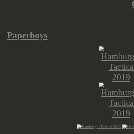
waren Aly Morrison (der auch die
hat) und Peter Dennis (Schöpfer meh
Bausätze/Boxen, Osprey und War
Paperboys
).