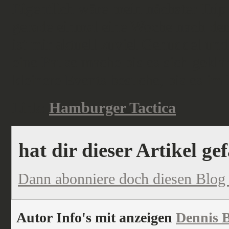
Eigentlich wäre mein nächster Trip 
gerade einmal eine Woche nach dem 
ist mir aktuell zuviel Gehuddel un
eine Pause mache bis es sich geklä
kleinere Events besuche, bis es im
Link:
Hamburger Tactica
hat dir dieser Artikel ge
Dann abonniere doch diesen Blog
Autor Info's mit anzeigen
Dennis B