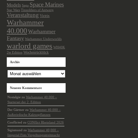
Space Marines
Models
Saga
Star Wars
Tinsoldiers of Antwerp
Veranstaltung
Victrix
Warhammer
40.000
Warhammer
Fantasy
Warhammer Underworlds
warlord games
WH40K
Wochenrückblick
2te Edition
Archiv
Archiv
Neueste Kommentare
Nostalgie
zu
Warhammer 40.000 –
Starterset der 2. Edition
Der Gärtner
zu
Warhammer 40.000 –
Außerirdische Kaktuspflanzen
Conflicted
zu
CONflict Rheinland 2026
Sigismund
zu
Warhammer 40,000 –
Imperial Fists Vergeltungsstreitmacht