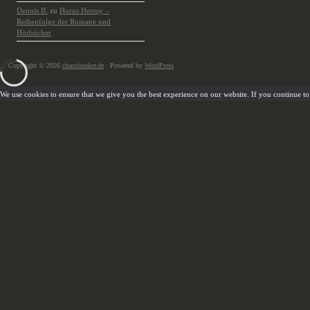
Dennis B.
zu
Horus Heresy –
Reihenfolge der Romane und
Hörbücher
Copyright © 2026
chaosbunker.de
· Powered by
WordPress
We use cookies to ensure that we give you the best experience on our website. If you continue to u