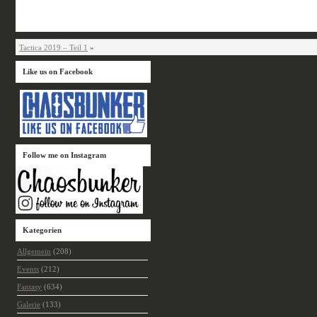
Tactica 2019 – Teil 1
»
Like us on Facebook
Follow me on Instagram
Kategorien
Allgemein
(208)
Events
(212)
Fantasy
(634)
Galerie
(133)