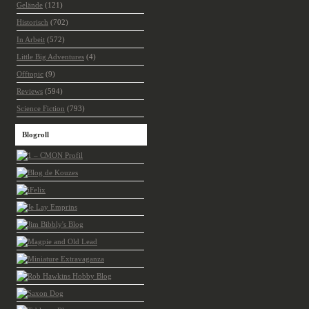
Gelände
(121)
Historisch
(702)
In Arbeit
(572)
Little Big Adventures
(4)
Offtopic
(9)
Reviews
(594)
Science Fiction
(793)
Blogroll