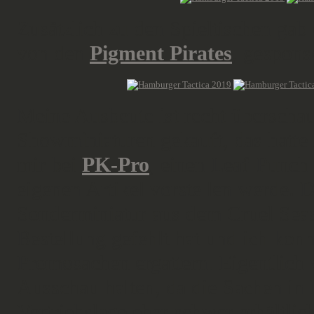
Zusätzlich zu den Spieltischen ga
von den
Pigment Pirates
, gespons
Meine Ausbeute ist recht überschau
Showminiaturen gekauft, das hatte 
mir bei
PK-Pro
, einen Leaf-Punch
eigenen Artikel vorstellen werde. 
Sonderminiatur aus dem Cruel Seas 
Bestellung gefehlt hat und ich ko
Promosachen ergattern. Eigentlich 
Ausschau halten, da die Sachen i
Vertriebslage eher schwer erhältlic