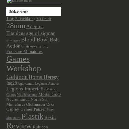
Schlagwörter
1:56
2. Weltkrieg
3D Druck
28mm
Adeptus
Titanicus
age of sigmar
Blood Bowl
Bolt
antwerpen
Action
Crisis
erweiterung
Footsore Miniatures
Games
Workshop
Gelände
Horus Heresy
Inq28
legio canum
Legiones Astartes
Legions Imperialis
Mantic
Mortal Gods
Games
Middlehammer
Necromunda
North Star
Miniatures
Oldhammer
Orks
Osprey Games
Panzer
Perry
Plastik
Resin
Miniatures
Review
Rubicon