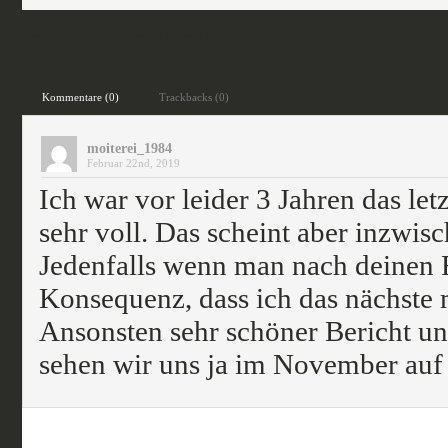
veröffentlicht unter:
Events
,
Fantasy
,
Historisch
,
Science Fiction
Kommentare (0)
Trackbacks (0)
moiterei_1984
Februar 22nd, 2019
Ich war vor leider 3 Jahren das le
sehr voll. Das scheint aber inzwi
Jedenfalls wenn man nach deinen F
Konsequenz, dass ich das nächste 
Ansonsten sehr schöner Bericht und 
sehen wir uns ja im November auf 