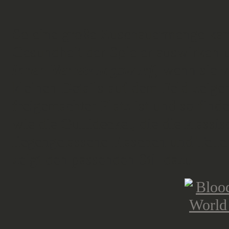
So eine große Zuschauermenge kann
Gesundheit der Spieler auswirken u
ihren Verletzungswurf
, wenn sie 
kleinen Details auf dem Feld zeigen
freigemachter Platz ist und so find
wie die Gullideckel, die die klassi
liegengelassene Flaschen und Tell
zeigt den passenden Stil dazu.