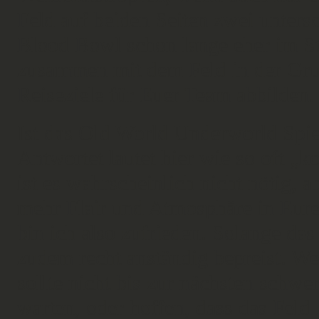
Feld auf beiden Seiten zwei untersc
Blood Bowl schon lange eher im Stil
zusammen mit dem Feld in der Grun
Reiseziele für Euer Team abbilden.
Ist das Old World Underworld Spiel
Antwortet lautet hier wie so oft 
ist es wahrscheinlich nicht nötig, 
mehr Flair und Atmosphäre in Eure 
bin ich also zufrieden. Solange das
zudem recht anständig bepreist. We
sollte nicht bis zur nächsten schwe
warten, oder hoffen, dass das Feld