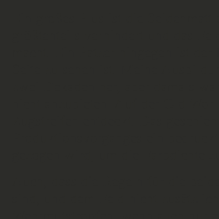
Ein großes Plus ist die Seidenmattl
größtenteils verhindert und das Fel
macht. Ein Patzer hingegen ist der
Seite zu sehen ist. Meine Ausbildu
zwei Dekaden her, aber damals war
nicht anzubieten. Auf der Old Worl
Zugstreifen entdeckt. Das geschie
Produktionsvorganges ein bedruckt
gezogen wird, um die Farbdichte z
Auch, dass die Regeln für die beid
sind, und dem Feld nicht zusätzlich
Wehrmutstropfen, wenn auch nur ei