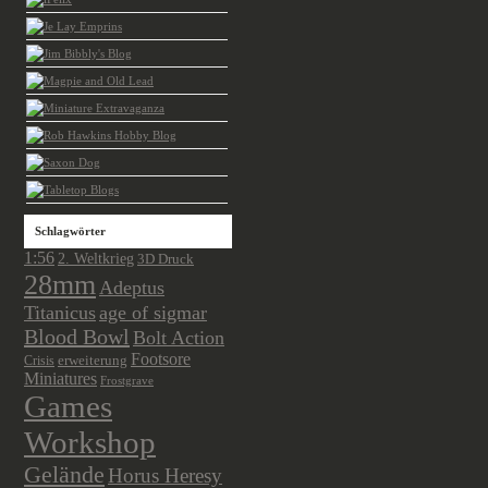
Schlagwörter
1:56
2. Weltkrieg
3D Druck
28mm
Adeptus
Titanicus
age of sigmar
Blood Bowl
Bolt Action
Footsore
Crisis
erweiterung
Miniatures
Frostgrave
Games
Workshop
Gelände
Horus Heresy