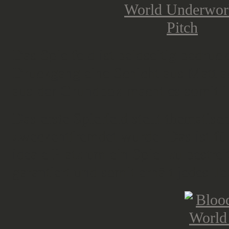
Das Spielfeld ist beidseitig bedruc
Druckgang eine Schicht aus Mattl
aus der Grundbox macht es somit in
Das erste Spielfeld stellt thematisc
zweckentfremdet wurde. Das ist fü
ideale Platz um ein Spiel zu bestre
garantiert und somit erhält jedes 