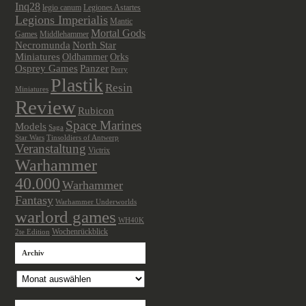
Inq28
legio canum
Legiones Astartes
Legions Imperialis
Mantic
Mortal Gods
Games
Middlehammer
Necromunda
North Star
Miniatures
Oldhammer
Orks
Osprey Games
Panzer
Perry
Plastik
Resin
Miniatures
Review
Rubicon
Space Marines
Models
Saga
Star Wars
Tinsoldiers of Antwerp
Veranstaltung
Victrix
Warhammer
40.000
Warhammer
Fantasy
Warhammer Underworlds
warlord games
WH40K
Wochenrückblick
2te Edition
Archiv
Archiv