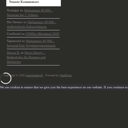
Neueste Kommentare
Nostalgie
zu
Warhammer 40.000 –
Starterset der 2. Edition
Der Gärtner
zu
Warhammer 40.000 –
Außerirdische Kaktuspflanzen
Conflicted
zu
CONflict Rheinland 2026
Sigismund
zu
Warhammer 40,000 –
Imperial Fists Vergeltungsstreitmacht
Dennis B.
zu
Horus Heresy –
Reihenfolge der Romane und
Hörbücher
Copyright © 2026
chaosbunker.de
· Powered by
WordPress
We use cookies to ensure that we give you the best experience on our website. If you continue to u