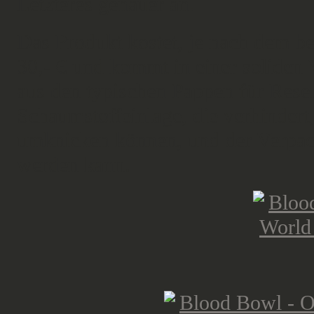
Letzteres genauer an.
Das Produkt kostet, je nach dem bei
30,- € und kommt in einer soliden V
aus den typischen Pappen für Reser
Schaumstoffeinlage, die verhindert
umknicken können, und der Verpack
werden kann.