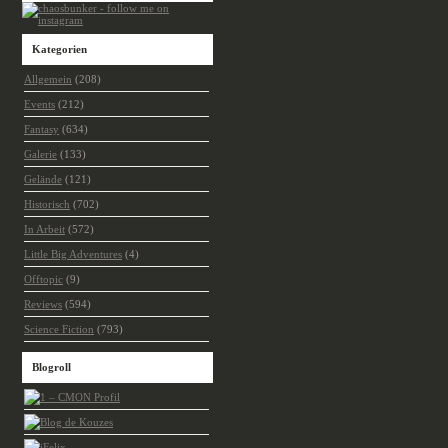
Kategorien
Allgemein
(208)
Events
(212)
Fantasy
(634)
Galerie
(133)
Gelände
(121)
Historisch
(702)
In Arbeit
(572)
Little Big Adventures
(4)
Offtopic
(9)
Reviews
(594)
Science Fiction
(793)
Blogroll