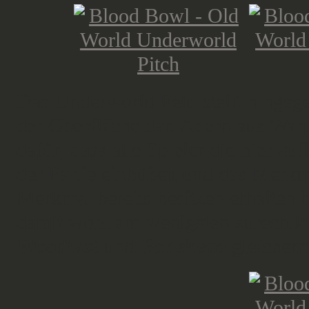
Das Underworld Feld stellt hingege
der Oberfläche dar. Adern aus Warp
dafür, dass alle Spieler die hier 
der Partie einbüßen und das Merk
Merkmal bereits besitzen erhalten
damit wohl am wenigsten zurechtk
Bloodlust
und
Bonehead
gleicherm