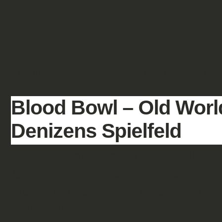
GALERIE
FANTASY
HISTORISCH
SCIENCE FICTION
GELÄN
Blood Bowl – Old Worl
Denizens Spielfeld
Seit ein paar Wochen ist das Blood
Underworld Kader und einen neuen
worden. Wie bei fast jedem Teamre
Würfel und ein Spielfeld einher. 