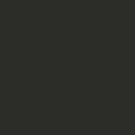
Reservebänke und Felder scheinba
sind. Das Spielfeld der Grundbox is
Anschluss digitalisiert worden, was 
World Seite fällt dies zwar auf, stö
Underworldseite hingegen wirken i
lieblos.
Fazit
Für rund 30,- € braucht das Old W
anderen Spielfeldern oder den Spiel
scheuen. Insgesamt macht das Prod
sich hält, wenn es erst mal etwas öf
Zeit ersichtlich werden.