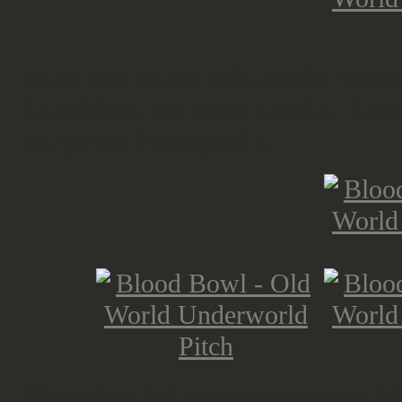
Auch hier wurde mit Details nicht
Spielfelder, der platte Goblin, find
würgende Nachtgoblin.
Was schon bei etwas genauerem Hin