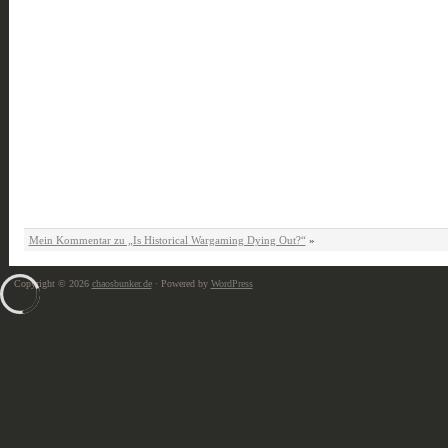
Mein Kommentar zu „Is Historical Wargaming Dying Out?“
»
Copyright © 2026
chaosbunker.de
· Powered by
WordPress