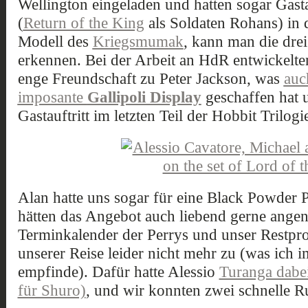
Wellington eingeladen und hatten sogar Gasta
(
Return of the King
als Soldaten Rohans) in 
Modell des
Kriegsmumak
, kann man die drei
erkennen. Bei der Arbeit an HdR entwickelte
enge Freundschaft zu Peter Jackson, was
auc
imposante
Gallipoli Display
geschaffen hat 
Gastauftritt im letzten Teil der Hobbit Trilogi
Alan hatte uns sogar für eine Black Powder P
hätten das Angebot auch liebend gerne ange
Terminkalender der Perrys und unser Restp
unserer Reise leider nicht mehr zu (was ich 
empfinde). Dafür hatte Alessio
Turanga dabei
für Shuro)
, und wir konnten zwei schnelle R