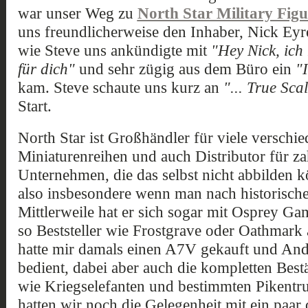
war unser Weg zu
North Star Military Figu
uns freundlicherweise den Inhaber, Nick Eyre
wie Steve uns ankündigte mit
"Hey Nick, ich
für dich"
und sehr zügig aus dem Büro ein
"
kam. Steve schaute uns kurz an
"... True Sca
Start.
North Star ist Großhändler für viele verschie
Miniaturenreihen und auch Distributor für za
Unternehmen, die das selbst nicht abbilden k
also insbesondere wenn man nach historische
Mittlerweile hat er sich sogar mit Osprey 
so Beststeller wie Frostgrave oder Oathmark 
hatte mir damals einen A7V gekauft und An
bedient, dabei aber auch die kompletten Bes
wie Kriegselefanten und bestimmten Pikentr
hatten wir noch die Gelegenheit mit ein paar 