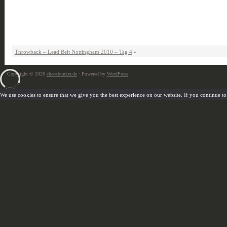
Throwback – Lead Belt Nottingham 2010 – Tag 4
»
Copyright © 2026
chaosbunker.de
· Powered by
WordPress
We use cookies to ensure that we give you the best experience on our website. If you continue to u