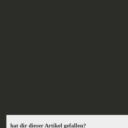
Einen ganz netten Effekt hingegen erzeugten die gestanzten Agaven. Zwar gl
nicht weiter auffallen.
Die Menge ist allerdings ein Thema, bei dem ich mich leicht übers Ohr gehauen 
oder drei Bögen mit Agavepflanzen in der Packung unterzubringen wäre kein 
Alles in Allem bin ich aber zufrieden mit den Geländestücken. Im Folgenden s
nicht die mittlerweile gängigen 32mm, falls man den überwiegend GW Systeme
Es hat mir Spaß gemacht ein vergleichsweise einfaches Projekt in Angriff zu
Viele Grüße aus dem Chaosbunker
Dino
hat dir dieser Artikel gefallen?