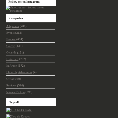
Follow me on Instagram
Kategorien
Allgemein
(208)
Events
(212)
Fantasy
(634)
Galerie
(133)
Gelände
(121)
Historisch
(702)
In Arbeit
(572)
Little Big Adventures
(4)
Offtopic
(9)
Reviews
(594)
Science Fiction
(793)
Blogroll