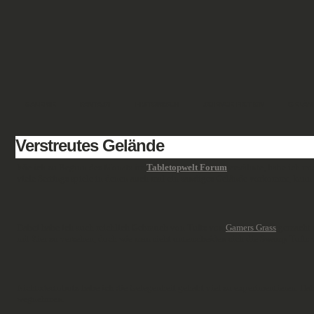
GALERIE
FANTASY
HISTORISCH
SCIENCE FICTION
GELÄN
Verstreutes Gelände
Wie ich zu Beginn des Monats im
Tabletopwelt Forum
erwähnte, habe ich mi
viele Settings spiele in denen auch mal ein sandiges Gelände vorkommt, kann 
Dabei habe ich auch reichlich Gebrauch von Tufts von
Gamers Grass
gemacht u
mit Zier zu versehen, doch wie man sieht unterscheiden sich die Swamp Tufts
Nichtsdestotrotz habe ich die Gelegenheit gehabt viel zu experimentieren. Dabe
wegnehmen.