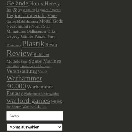
Gelände
Horus Heresy
Inq28
legio canum
Legiones Astartes
Legions Imperialis
Mantic
Mortal Gods
Games
Middlehammer
Necromunda
North Star
Miniatures
Oldhammer
Orks
Osprey Games
Panzer
Perry
Plastik
Resin
Miniatures
Review
Rubicon
Space Marines
Models
Saga
Star Wars
Tinsoldiers of Antwerp
Veranstaltung
Victrix
Warhammer
40.000
Warhammer
Fantasy
Warhammer Underworlds
warlord games
WH40K
Wochenrückblick
2te Edition
Archiv
Archiv