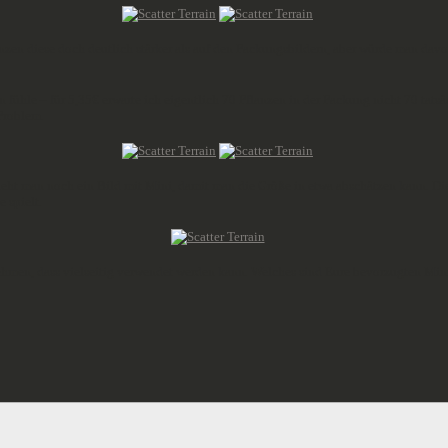
änzen diese doch deutlich stärker als auf den Packungsbildern, aber würde man da
fühle – für 5,35€ erwarte ich eigentlich 70 Pflanzen in der Packung nicht 70 tatsä
Problem.
ieht man noch ein Bild mit Mini, damit man die Größe in etwa abschätzen kann. Die
 spielt.
 nehmen, dass vielseitig verwendet werden kann. Welches sind Eure bevorzugten Mi