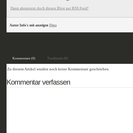
Dann abonniere doch diesen Blog per RSS Feed!
Autor Info's mit anzeigen
Dino
veröffentlicht unter:
Allgemein
Kommentare (0)
Trackbacks (0)
Zu diesem Artikel wurden noch keine Kommentare geschrieben.
Kommentar verfassen