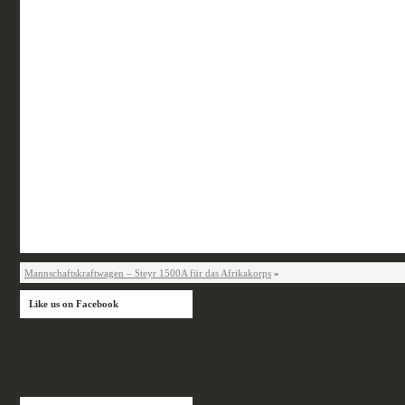
Mannschaftskraftwagen – Steyr 1500A für das Afrikakorps
»
Like us on Facebook