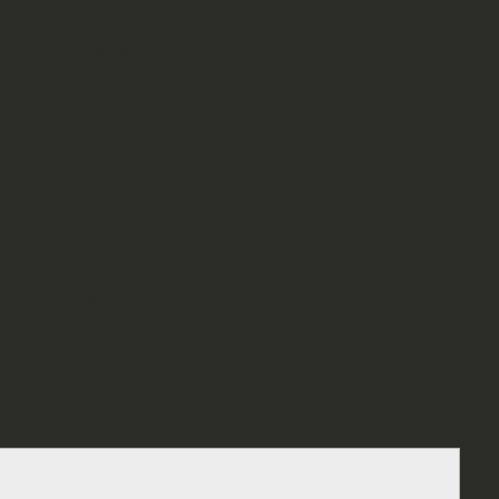
von einen ganzen Haufen auf einem Geländestück verwenden, würde es wohl
chliche Agaveblätter. Das steht auf der Packung zwar auch drauf, aber zwei
 klassischen Victrix Griechen sind allerdings auch klassische 28mm groß,
nigeländestücke? Zeigt sie uns doch mit einem kleinen Schnappschuss!