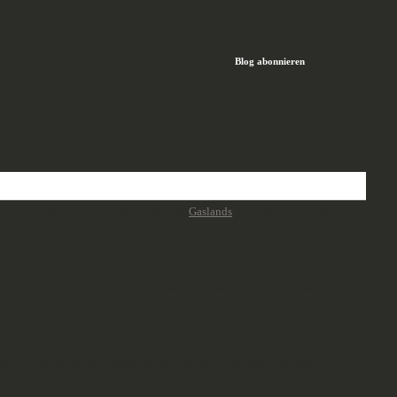
Blog abonnieren
n Geländestücke waren ursprünglich für
Gaslands
gedacht, aber da ich recht
Tufts nämlich verwenden um weitere Modelle der Griechen für Mortal Gods
auf 25 oder 32mm Base geeignet sind, da sie zu viel Platz auf einmal