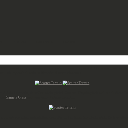
DE
REVIEWS
IMPRESSUM
ENGLISH
ch ein wenig mit angefangenem Gelände auseinandergesetzt. Diese zwei verstreute
man sie eigentlich nahezu für jedes System einsetzen.
nd dabei gemerkt, dass Gras nicht gleich Gras ist. Ursprünglich wollte ich diese 
 von
Gamers Grass
und von Army Painter deutlich.
i ist mir vor allem aufgefallen, dass die großen 8mm Grasstufts nicht für Modelle 