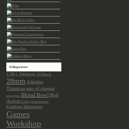
Schlagwörter
1:56
2. Weltkrieg
3D Druck
28mm
Adeptus
Titanicus
age of sigmar
Blood Bowl
Bolt
antwerpen
Action
Crisis
erweiterung
Footsore Miniatures
Games
Workshop