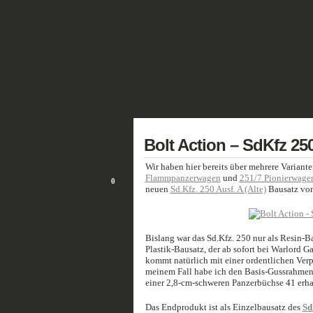
GALERIE
FANTASY
HISTORISCH
6
Bolt Action – SdKfz 250
JUNI/22
Wir haben hier bereits über mehrere Variant
Flammpanzerwagen
und
251/7 Pionierwage
0
neuen
Sd.Kfz. 250 Ausf. A (Alte)
Bausatz vo
Bislang war das Sd.Kfz. 250 nur als Resin-B
Plastik-Bausatz, der ab sofort bei Warlord G
kommt natürlich mit einer ordentlichen Verp
meinem Fall habe ich den Basis-Gussrahmen
einer 2,8-cm-schweren Panzerbüchse 41 erha
Das Endprodukt ist als Einzelbausatz des
Sd