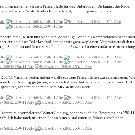
usammen mit einer kleinen Panzerplatte für den Unterboden. Du kannst die Räder
nig Spiel haben. Achte darüber hinaus darauf, sie richtig auszurichten.
 Panzerplatten, Kisten und vor allem Werkzeuge. Wenn du Kampfschäden nachbilde
kannst einige dieser Teile beschädigen oder sie ganz weglassen. Vergewissere dich no
htige Stelle hast und benutze vielleicht eine Pinzette für eine einfachere Anwendung
z. 250/11 Variante weiter, indem wir die schwere Panzerbüchse zusammenbauen. Wi
r nicht vollständig gegossen, so dass ich dieses Teil reparieren musste. Der /11 ist
sgestattet, sondern auch mit einem MG 34 für das Heck.
 kommt mit normaler und Winterkleidung, sondern auch die Besatzung des 250/11
fe. Ich habe mich für einen Ladeschützen und einen Aufklärer entschieden.