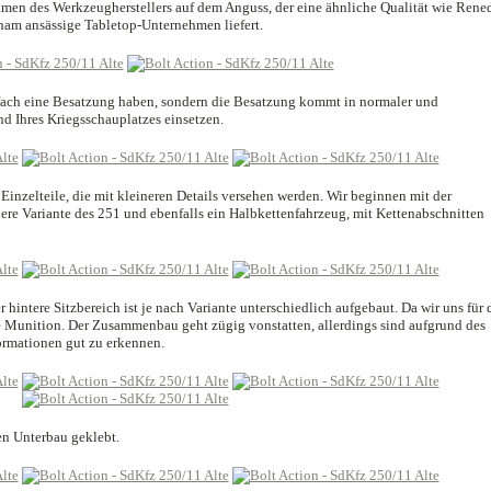
Namen des Werkzeugherstellers auf dem Anguss, der eine ähnliche Qualität wie Rene
gham ansässige Tabletop-Unternehmen liefert.
infach eine Besatzung haben, sondern die Besatzung kommt in normaler und
nd Ihres Kriegsschauplatzes einsetzen.
 Einzelteile, die mit kleineren Details versehen werden. Wir beginnen mit der
nere Variante des 251 und ebenfalls ein Halbkettenfahrzeug, mit Kettenabschnitten
er hintere Sitzbereich ist je nach Variante unterschiedlich aufgebaut. Da wir uns für 
ie Munition. Der Zusammenbau geht zügig vonstatten, allerdings sind aufgrund des
formationen gut zu erkennen.
den Unterbau geklebt.