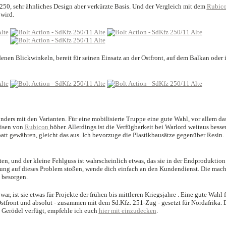
250, sehr ähnliches Design aber verkürzte Basis. Und der Vergleich mit dem
Rubico
 wird.
enen Blickwinkeln, bereit für seinen Einsatz an der Ostfront, auf dem Balkan oder 
ders mit den Varianten. Für eine mobilisierte Truppe eine gute Wahl, vor allem da
eisen von
Rubicon
höher. Allerdings ist die Verfügbarkeit bei Warlord weitaus besse
att gewähren, gleicht das aus. Ich bevorzuge die Plastikbausätze gegenüber Resin.
iten, und der kleine Fehlguss ist wahrscheinlich etwas, das sie in der Endproduktion
erung auf dieses Problem stoßen, wende dich einfach an den Kundendienst. Die mac
 besorgen.
ar, ist sie etwas für Projekte der frühen bis mittleren Kriegsjahre . Eine gute Wahl f
stfront und absolut - zusammen mit dem Sd.Kfz. 251-Zug - gesetzt für Nordafrika. 
 Gerödel verfügt, empfehle ich euch
hier mit einzudecken
.