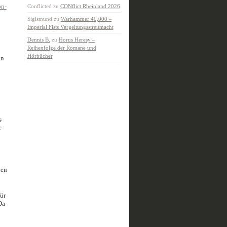
n-
Conflicted
zu
CONflict Rheinland 2026
Sigismund
zu
Warhammer 40,000 –
Imperial Fists Vergeltungsstreitmacht
Dennis B.
zu
Horus Heresy –
Reihenfolge der Romane und
Hörbücher
in
s
r
hen
ür
Da