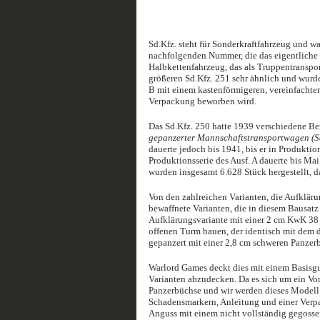
Sd.Kfz. steht für Sonderkraftfahrzeug und wa
nachfolgenden Nummer, die das eigentliche M
Halbkettenfahrzeug, das als Truppentranspor
größeren Sd.Kfz. 251 sehr ähnlich und wurde
B mit einem kastenförmigeren, vereinfachten D
Verpackung beworben wird.
Das Sd.Kfz. 250 hatte 1939 verschiedene B
gepanzerter Mannschaftstransportwagen (Sd
dauerte jedoch bis 1941, bis er in Produktio
Produktionsserie des Ausf. A dauerte bis Mai
wurden insgesamt 6.628 Stück hergestellt, d
Von den zahlreichen Varianten, die Aufklär
bewaffnete Varianten, die in diesem Bausatz
Aufklärungsvariante mit einer 2 cm KwK 38 
offenen Turm bauen, der identisch mit dem d
gepanzert mit einer 2,8 cm schweren Panzer
Warlord Games deckt dies mit einem Basisg
Varianten abzudecken. Da es sich um ein Vor
Panzerbüchse und wir werden dieses Modell 
Schadensmarkern, Anleitung und einer Verpac
Anguss mit einem nicht vollständig gegossen