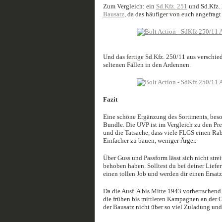
Zum Vergleich: ein
Sd.Kfz. 251
und Sd.Kfz. 
Bausatz
, da das häufiger von euch angefragt
Und das fertige Sd.Kfz. 250/11 aus verschied
seltenen Fällen in den Ardennen.
Fazit
Eine schöne Ergänzung des Sortiments, beson
Bundle. Die UVP ist im Vergleich zu den Pr
und die Tatsache, dass viele FLGS einen Rab
Einfacher zu bauen, weniger Ärger.
Über Guss und Passform lässt sich nicht stre
behoben haben. Solltest du bei deiner Lief
einen tollen Job und werden dir einen Ersatz
Da die Ausf. A bis Mitte 1943 vorherrschend w
die frühen bis mittleren Kampagnen an der O
der Bausatz nicht über so viel Zuladung und