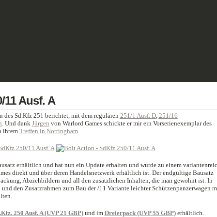
SCIENCE FICTION
GELÄNDE
REVIEWS
IMPRESSUM
ENGLIS
/11 Ausf. A
en des Sd.Kfz 251 berichtet, mit dem regulären
251/1 Ausf. D
,
251/16
n
. Und dank
Jürgen
von Warlord Games schickte er mir ein Vorserienexemplar des
n ihrem
Treffen in Nottingham
.
ausatz erhältlich und hat nun ein Update erhalten und wurde zu einem variantenrei
ames direkt und über deren Handelsnetzwerk erhältlich ist. Der endgültige Bausatz
ackung, Abziehbildern und all den zusätzlichen Inhalten, die man gewohnt ist. In
 und den Zusatzrahmen zum Bau der /11 Variante leichter Schützenpanzerwagen m
lten.
.Kfz. 250 Ausf. A (UVP 21 GBP)
und im
Dreierpack (UVP 55 GBP)
erhältlich.