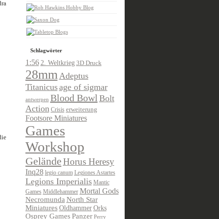
dra
Schlagwörter
1:56
2. Weltkrieg
3D Druck
28mm
Adeptus
Titanicus
age of sigmar
Blood Bowl
Bolt
antwerpen
Action
Crisis
erweiterung
Footsore Miniatures
Games
die
Workshop
Gelände
Horus Heresy
Inq28
legio canum
Legiones Astartes
Legions Imperialis
Mantic
Mortal Gods
Games
Middlehammer
Necromunda
North Star
Miniatures
Oldhammer
Orks
Osprey Games
Panzer
Perry