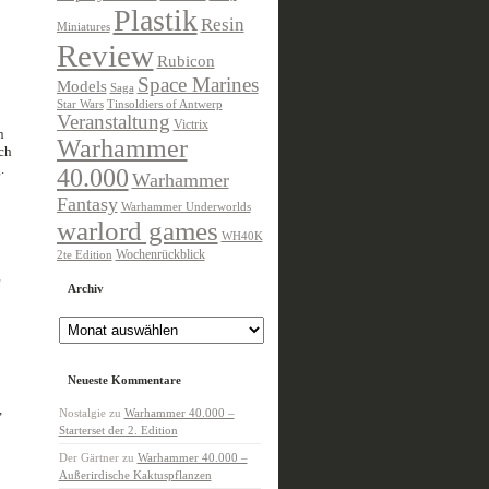
Plastik
Resin
Miniatures
Review
Rubicon
Space Marines
Models
Saga
Star Wars
Tinsoldiers of Antwerp
Veranstaltung
Victrix
n
Warhammer
ch
.
40.000
Warhammer
Fantasy
Warhammer Underworlds
warlord games
WH40K
Wochenrückblick
2te Edition
e
Archiv
Archiv
Neueste Kommentare
,
Nostalgie
zu
Warhammer 40.000 –
Starterset der 2. Edition
Der Gärtner
zu
Warhammer 40.000 –
Außerirdische Kaktuspflanzen