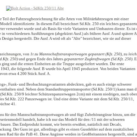
r Teil der Fahrzeugbezeichnung für alle Arten von Militärfahrzeugen mit einer
odell identifizierte. In diesem Fall bezeichnet Sd.Kfz. 250 ein leichtes gepanzert
ter verwendet wurde und als Basis für viele Varianten und Umbauten diente. Es ist
 in verschiedenen Ausführungen (abgekürzt Ausf.) als frühere Ausf. A und spätere A
esign hergestellt. Die Ausf. A wird oft als "Alte" bezeichnet, wie sie auf dieser
ezeichnungen, von
1t zu Mannschaftstransportwagen gepanzert (Kfz. 250)
, zu
leich
.Kfz. 250)
und gegen Ende des Jahres
gepanzerter Zugkraftwagen (Sd.Kfz. 250)
. E
n ging und die ersten Einheiten an die Truppe ausgeliefert wurden. Die erste
 1943, die folgende Ausf. B wurde bis April 1945 produziert. Von beiden Varianten
avon etwa 4.200 Stück Ausf. A.
ungs-, Funk- und Beobachtungsvarianten abdeckten, gab es auch einige schwerer
 enthalten sind. Neben dem Standardtruppentransporter (Sd.Kfz. 250/1) kann man d
(Sd.Kfz. 250/9 leichter Schützenpanzerwagen 2cm) mit einem niedrigen, nach obe
es Sd.Kfz. 222 Panzerwagen ist. Und eine dritte Variante mit dem Sd.Kfz. 250/11,
büchse 41.
uss für den Mannschaftstransportwagen ab und fügt Zubehörangüsse hinzu, um die
serienmodell handelt, habe ich nur das Modell für den /11 mit der schweren
bauen. Das Endprodukt kommt, wie bereits erwähnt, natürlich mit Decals,
kung. Der Guss ist gut, allerdings gibt es einen Gussfehler auf dem zusätzlichen
en Rad für die PzB 41. Diese Angüsse werden in Großbritannien hergestellt, sind a