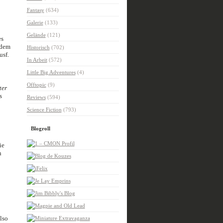
Fantasy
(634)
Galerie
(133)
Gelände
(121)
es
 dem
Historisch
(702)
usf.
In Arbeit
(572)
Little Big Adventures
(4)
Offtopic
(9)
ter
s
Reviews
(594)
Science Fiction
(793)
Blogroll
ie
n
lso