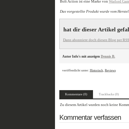
Bolt Action ist eine Marke von
Warlord Gam
Das vorgestellte Produkt wurde vom Herstell
hat dir dieser Artikel gefa
Dann abonniere doch diesen Blog per RSS
Autor Info's mit anzeigen
Dennis B.
veröffentlicht unter:
Historisch
,
Reviews
Kommentare (0)
Trackbacks (0)
Zu diesem Artikel wurden noch keine Komme
Kommentar verfassen