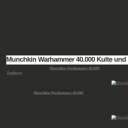
GALERIE
FANTASY
HISTORISCH
SCIENCE FICTION
GELÄN
Munchkin Warhammer 40.000 Kulte und
Eine weitere Ergänzung für
Munchkin Warhammer 40.000
wurde veröffentlic
Zauberei
berichtet, aber nun ist es an der Zeit, das Adeptus Mechanicus zus
Das Basisset von
Munchkin Warhammer 40.000
umfasst 168 Karten, wobei 1
wieder einmal der Fall. Das englische Original des Sets heißt "Cults and Cog
Die Karten sind auf zwei Decks verteilt, aufgeteilt in 68 Tür- und 44 Schatzkar
Kulte und Kolben fügt dem Spiel zwei sehr spezielle Fraktionen hinzu. Beide