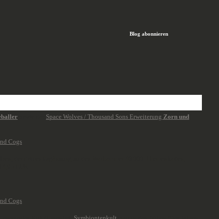
Blog abonnieren
baller
sowie das
Space Wolves / Thousand Sons Erweiterung
Zorn und
olben, der dritten Ergänzung zu den Warhammer 40.000-Themenkarten,
 14,95 EUR.
Genestealer-Kult (Eigenlich
Symbiontenkult
) war in den frühen 90er Jahren