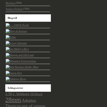
Reviews
(594)
Science Fiction
(793)
Blogroll
Schlagwörter
1:56
2. Weltkrieg
3D Druck
28mm
Adeptus
Titanicus
age of sigmar