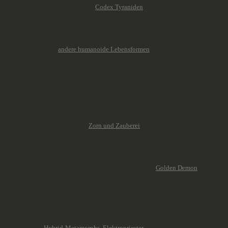
als thematische Unterliste des
Codex Tyraniden
in der zweiten Edition als Arm
der 2010er Jahre, mit der 7. Edition von Warhammer 40k, die 2015 vollständ
Damit ihr wisst, was beide Fraktionen sind. In Warhammer 40k gab es neben 
insektoider Alienschwarm, der einen gemeinsamen Hivemind hat. Ähnlich them
Menschen (oder
andere humanoide Lebensformen
) ein, wodurch Hybriden ver
Herrscher des jeweiligen Planeten zu stürzen. Da diese Verseuchungen oft an de
Planeten, wie Bergbaukolonien, sind. Aus diesem Grund ist das Design der Gen
Was das Adeptus Mechanicus betrifft: Im Imperium der Menschheit werden die 
des Mars, dem Adeputs Mechanicus, gehütet. Sie akzeptieren den Imperator als
Menschen zu sein, da sie ihr schwaches Fleisch durch viele technische Implan
Maschinen und bewahren das Wissen über diese Maschinen.
Im Gegensatz zu Decks wie
Zorn und Zauberei
, wo es um die Blutfehde Space
Aliens aus Alien.
Aber nun wollen wir einen Blick auf die neuen Karten werfen. Darunter sind wi
Schippe nehmen, sowie mit Wasserfarbe bemalte Miniaturen. Ein weiterer Fluch 
Gewinnen einer Malwettbewerbe, die eindeutig den
Golden Demon
darstellt.
Abgesehen von diesen generischen Upgrades haben wir sehr passende Karten f
Nikola Tesla oder einem verbesserten Rasierer, aber auch für die Genestealer
Infestion für die Genestealer) oder Dingen, bei denen man die tiefere Geschi
Was die Mobs angeht, so gibt es einen niederen Dämon der Stufe 1 von jedem 
Servitoren,
Hybrid-Metamorphs
,
Elektropriester
und ab Stufe 10 auf "benannt