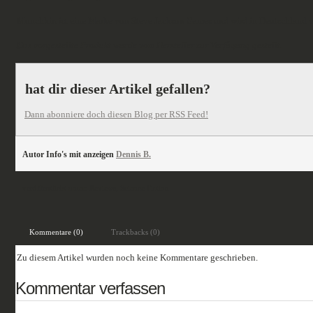
Munchkin ist eine Marke von Steve Jackson Games und wird in Deutschland
Das vorgestellte Produkt wurde vom Hersteller zur Verfügung gestellt.
hat dir dieser Artikel gefallen?
Dann abonniere doch diesen Blog per RSS Feed!
Autor Info's mit anzeigen
Dennis B.
veröffentlicht unter:
Reviews
,
Science Fiction
Kommentare (0)
Trackbacks (0)
Zu diesem Artikel wurden noch keine Kommentare geschrieben.
Kommentar verfassen