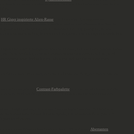
mmlerstücke waren als eine spielbare Fraktion. Das änderte sich erst Mitte
ührte.
n
HR Giger inspirierte Alien-Rasse
, die Tyraniden. Ein aggressiver
e Außerirdischen infiltrieren imperiale Welten und pflanzen ihre Saat in
gesellschaft, die wartet, bis ihr Netzwerk mächtig genug ist, um die
le des Imperiums stehen, kommt es oft vor, dass diese niedriger entwickelten
tungen und sogar Kriegsgötter wie die Titanen, von der herrschenden Klasse
, an. Diese Schöpfer, meist in Gewändern und weit davon entfernt, noch
 Sie entwickeln neue Technologien, kümmern sich um die vorhandenen
s Kulte eines Hiveminds, der eine mehr wie die Borg, der andere wie die
astarme Farben, die die
Contrast-Farbpalette
von Games Workshop auf die
ibt es nette Stufenaufstiege durch das Umbauen einer Miniatur und das
 einem Knight geben, mit lustiger "Technologie" wie dem Schädel von
ir auch zwei neue Rassen für eure Spiele, mit passenden Boni (wie z.B.
Adeptus Mechanicus.
 als auch des Adeptus Mechanicus. Man trifft auf einen
Aberranten
,
 Unter den Mobs befinden sich sogar einige Necrons, wie Flayed Ones,