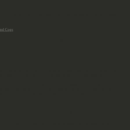
ce Wolves und T'au, sowie je fünf Karten des Genestealer Cult und Adeptus
en, das die Köpfe beider Fraktionen zeigt.
 gemacht haben, indem sie die Namen und Fraktionen, die man aus dem Grim
 irgendwelche Namen aus dem Codex auf generische Karten gepackt.
ser Ergänzung nachgedruckt, so dass es eine Weile dauern könnte, bis du
 für Munchkin Warhammer 40.000 veröffentlicht, Rank and Vile, die mit der
fügte. Eine deutsche Übersetzung dieser Ergänzung wurde noch nicht
ockerung während eines Turniers oder als Ergänzung zu einem Spieleabend
er Munchkin Starfinder Kartendecks hinzuzufügen.
on 12,95 auf 14,95, aber immer noch angemessen und günstiger als die