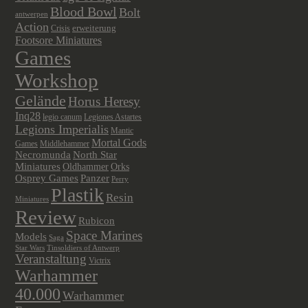
Blood Bowl
Bolt
antwerpen
Action
Crisis
erweiterung
Footsore Miniatures
Games
Workshop
Gelände
Horus Heresy
Inq28
legio canum
Legiones Astartes
Legions Imperialis
Mantic
Mortal Gods
Games
Middlehammer
Necromunda
North Star
Miniatures
Oldhammer
Orks
Osprey Games
Panzer
Perry
Plastik
Resin
Miniatures
Review
Rubicon
Space Marines
Models
Saga
Star Wars
Tinsoldiers of Antwerp
Veranstaltung
Victrix
Warhammer
40.000
Warhammer