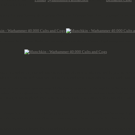
man kämpfen kann.
tz an Armeen/Rassen ab, sondern diese vier Adeptus Sororitas, Thousand Sons, Spa
 unteren Mitte jeder Karte, um zu zeigen, dass sie aus diesem Ergänzungsset stamm
n überschritten, und ich bin wieder einmal erstaunt über die Mühe, die sie sich
ieter haben sie sich wirklich tief in die Geschichte eingearbeitet und nicht nur
treckt, und derzeit werden sowohl die deutsche als auch die englische Variante die
Oktober 2022 vorgesehen. Im Mai dieses Jahres wurde eine weitere vierte Ergänzung
ur zwei, sondern gleich drei neue spielbare Fraktionen zu den Kartendecks hinzu
ich denke immer noch, dass Munchkin (Warhammer) ein großartiges Spiel zur Aufl
lten möchte, könnte man darüber nachdenken, dem Spiel auch die Star Munchkin od
nzungen dieses Umfangs. Die deutschen Ergänzungen sind etwas teurer geworden, v