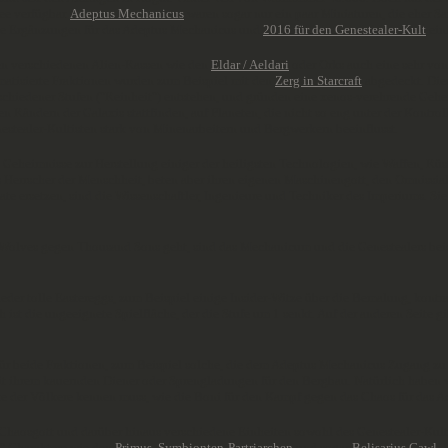
ee verfügbar.
Adeptus Mechanicus
waren sogar nur ein paar Miniaturen, die eher Sa
ige Ergänzungen für das Adeptus Mechanicus und
2016 für den Genestealer-Kult
einf
den verschiedenen Alien-Rassen wie den
Eldar / Aeldari
oder Orks auch eine sehr vo
atisierte Fraktionen wurden zum Beispiel mit den
Zerg in Starcraft
abgedeckt. Dies
schiedener Stufen ("Reinheit") entstehen, und gründen eine xenos-verehrende Geheim
n Rändern der Galaxis stattfinden, auf Planeten, die nicht so eng unter der Kontrol
estealer-Kultisten stark von Minenarbeitern und Bergwerkern beeinflusst.
Geheimnisse zur Herstellung einiger der heiligsten Technologien, wie Waffen, Rüs
 Herrscher der Menschheit, beten aber ihren eigenen Maschinengott, den Omnissiah
tate ersetzen, sind die Wissenschaftler, Ingenieure und Techniker des Imperiums.
 Wolves gegen Thousand Sons geht, sind das Mechanicum und die Genestealers beide
eder tolle Eastereggs, zum Beispiel einige Insider-Witze über die Bemalung, kontr
ist die ungeeignete Spielfläche, der die Stufe um 1 senkt. Auf der anderen Seite g
ür beide Fraktionen, zum Beispiel solche, die dem Adeptus Mechanicus Zugang zu
 mit ihrem kauernden Diener oder Sprengladungen für den Bergbau. Natürlich haben w
chte der Völkere kennen muss, wie die Boni für den Kampf gegen das Chaos für das 
Chaosgott und darüber hinaus verschiedene Einheiten sowohl des Genestealer-Kults
e" Charaktere wie den
Primus
,
Symbionten-Partriarchen
und sogar
Belisarius Cawl
.