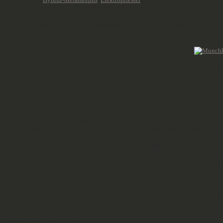
Lychgard, Cryptek und sogar Imothek der Sturmlord als Monster, gegen das 
Im Gegensatz zu den anderen Erweiterungen deckt dieses keinen kompletten Sa
Mechanicus.
Aber wie auch die anderen Sets hat Kulte und Kolben ein kleines Symbol in der
Fazit
Mit dieser Ergänzung haben wir die Marke der 500 Warhammer-40k-Themenkarte
Dark kennt, mit dem Humor von Munchkin kombiniert haben. Für einen Drittanb
Aufgrund von Covid wurde der Zeitplan für die Veröffentlichung ein wenig ges
dein Exemplar in die Hände bekommst. Die englische Version ist derzeit für 
Imperialen Garde, den Dark Eldar / Drukhari und dem Chaos (Dämonen) nicht n
angekündigt.
Beeindruckend, wie weit das schon geht, ohne dass es gezwungen wirkt. Und 
ist, und wenn man es noch weiter auflockern, aber das Sci-Fi-Thema beibeha
Der Preis dieser Ergänzung ist derselbe wie bei allen anderen Munchkin-Ergä
englischen Ergänzungen.