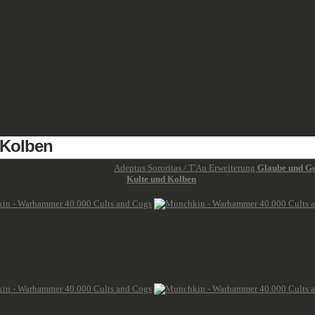
DE
REVIEWS
IMPRESSUM
ENGLISH
 Kolben
ht. Wir haben bereits über die
Adeptus Sororitas / T'Au Erweiterung
Glaube und Ge
ammen mit dem Genestealer Cult in
Kulte und Kolben
vorzustellen.
12 Karten durch jede Ergänzung hinzugefügt werden, und das ist mit Kulte und K
s" und hat eine UVP von 19,99 USD, die deutsche Version von Pegasus Spiele kostet
ten.
 sind seit den Anfängen in Rogue Trader Teil von Warhammer 40.000. Doch nur der 