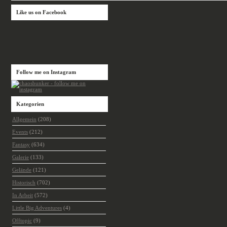
Like us on Facebook
Follow me on Instagram
Kategorien
Allgemein
(208)
Events
(212)
Fantasy
(634)
Galerie
(133)
Gelände
(121)
Historisch
(702)
In Arbeit
(572)
Little Big Adventures
(4)
Offtopic
(9)