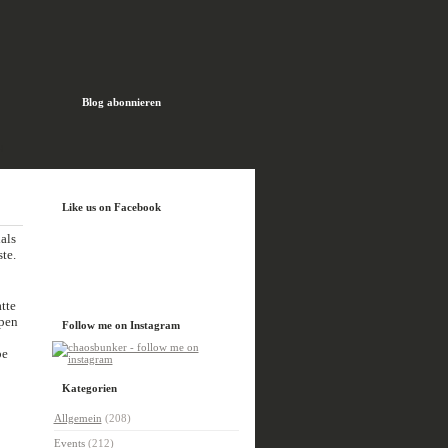
Blog abonnieren
H
Like us on Facebook
als
te.
tte
ppen
Follow me on Instagram
be
Kategorien
Allgemein
(208)
Events
(212)