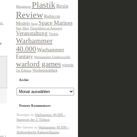
Plastik
Resin
Miniatures
Review
Rubicon
Space Marines
an
,
Models
Saga
Star Wars
Tinsoldiers of Antwerp
Veranstaltung
Victrix
Warhammer
m
40.000
Warhammer
Fantasy
Warhammer Underworlds
warlord games
WH40K
Wochenrückblick
2te Edition
Archiv
Archiv
Neueste Kommentare
Nostalgie
zu
Warhammer 40.000 –
Starterset der 2. Edition
Der Gärtner
zu
Warhammer 40.000 –
Außerirdische Kaktuspflanzen
en )