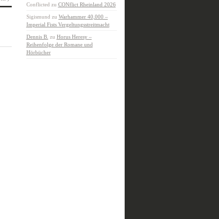
Conflicted
zu
CONflict Rheinland 2026
Sigismund
zu
Warhammer 40,000 –
Imperial Fists Vergeltungsstreitmacht
Dennis B.
zu
Horus Heresy –
Reihenfolge der Romane und
Hörbücher