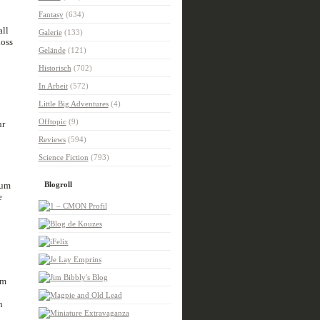
Fantasy
(634)
all
Galerie
(133)
loss
Gelände
(121)
Historisch
(702)
In Arbeit
(572)
Little Big Adventures
(4)
Offtopic
(9)
hr
Reviews
(594)
Science Fiction
(793)
zum
Blogroll
e
um
h