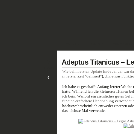
GALERIE
FANTASY
HISTORISCH
7
Adeptus Titanicus – Le
FEB./23
Wie beim letzten Update Ende Januar war da
in letzter Zeit "definiert"), d.h. etwas Funk
0
Ich habe es geschafft, Anfang letzter Woche 
hatte. Während ich die kleineren Titanen bei
ich beim Warlord ein ziemliches gutes Gefü
für eine einfachere Handhabung verwendet h
höchstwahrscheinlich entweder ersetzen oder
das nächste Mal verwende.