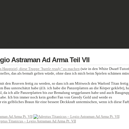
SCIENCE FICTION
GELÄNDE
REVIEWS
IMPRESSUM
ENGLIS
gio Astraman Ad Arma Teil VII
s Hauptziel, diese Truppe
"battle ready"
zu machen
(wie in den White Dwarf-Tutori
tionelles, das als bemalt gelten würde, ohne dass ich mich beim Spielen schämen müss
mit den Reavers fertig zu werden, so dass ich am Mittwoch den Warlord Titan fertig
m Bau unterschätzt habe (d.h. ich habe die Panzerplatten an die Körper geklebt), ha
hl, da ich alle Panzerplatten bis zur Bemalung weggelassen habe und auch Baugru
abe. Ich bin immer noch kein großer Fan von Greedy Gold und werde es
 ein gelbliches Braun für eine bessere Deckkraft untermischen, wenn ich diese Far