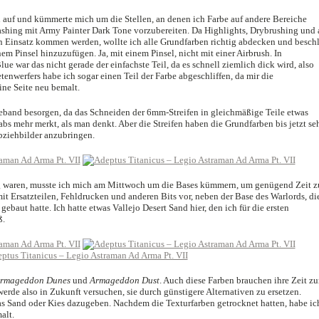
n auf und kümmerte mich um die Stellen, an denen ich Farbe auf andere Bereiche
ashing mit Army Painter Dark Tone vorzubereiten. Da Highlights, Drybrushing und 
n Einsatz kommen werden, wollte ich alle Grundfarben richtig abdecken und besch
em Pinsel hinzuzufügen. Ja, mit einem Pinsel, nicht mit einer Airbrush. In
 war das nicht gerade der einfachste Teil, da es schnell ziemlich dick wird, also
tenwerfers habe ich sogar einen Teil der Farbe abgeschliffen, da mir die
ine Seite neu bemalt.
band besorgen, da das Schneiden der 6mm-Streifen in gleichmäßige Teile etwas
bs mehr merkt, als man denkt. Aber die Streifen haben die Grundfarben bis jetzt se
Abziehbilder anzubringen.
tig waren, musste ich mich am Mittwoch um die Bases kümmern, um genügend Zeit 
it Ersatzteilen, Fehldrucken und anderen Bits vor, neben der Base des Warlords, di
gebaut hatte. Ich hatte etwas Vallejo Desert Sand hier, den ich für die ersten
ß.
rmageddon Dunes
und
Armageddon Dust
. Auch diese Farben brauchen ihre Zeit z
erde also in Zukunft versuchen, sie durch günstigere Alternativen zu ersetzen.
as Sand oder Kies dazugeben. Nachdem die Texturfarben getrocknet hatten, habe ic
alt.