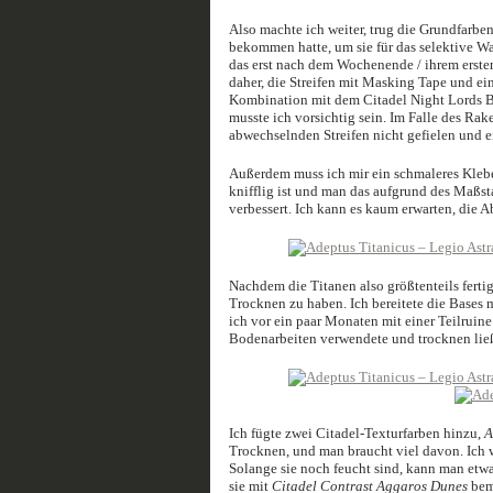
Also machte ich weiter, trug die Grundfarbe
bekommen hatte, um sie für das selektive W
das erst nach dem Wochenende / ihrem erste
daher, die Streifen mit Masking Tape und ein
Kombination mit dem Citadel Night Lords Blue
musste ich vorsichtig sein. Im Falle des Rake
abwechselnden Streifen nicht gefielen und e
Außerdem muss ich mir ein schmaleres Klebe
knifflig ist und man das aufgrund des Maßsta
verbessert. Ich kann es kaum erwarten, die 
Nachdem die Titanen also größtenteils fer
Trocknen zu haben. Ich bereitete die Bases m
ich vor ein paar Monaten mit einer Teilruine 
Bodenarbeiten verwendete und trocknen lie
Ich fügte zwei Citadel-Texturfarben hinzu,
A
Trocknen, und man braucht viel davon. Ich w
Solange sie noch feucht sind, kann man etw
sie mit
Citadel Contrast Aggaros Dunes
bem