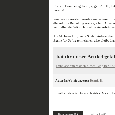
Und am Donnerstagabend, gegen 23 Uhr, hatt
konnte!
Wie bereits erwähnt, werden sie weitere High
die auf ihre Bemalung warten, wie z.B. der W
verbleibende Zeit nicht mehr unterzubringen
Als Nächstes folgt mein Schlacht-/Eventber
Battle for Uulda
teilnehmen, also bleibt dra
hat dir dieser Artikel gefa
Dann abonniere doch diesen Blog per RSS
Autor Info's mit anzeigen
Dennis B.
veröffentlicht unter:
Galerie
,
In Arbeit
,
Science Fi
Kommentare (0)
Trackbacks (0)