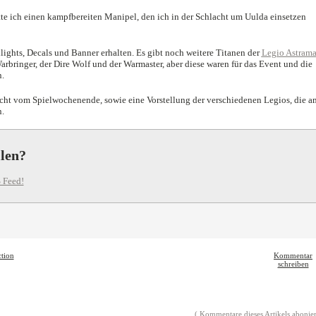
e ich einen kampfbereiten Manipel, den ich in der Schlacht um Uulda einsetzen
lights, Decals und Banner erhalten. Es gibt noch weitere Titanen der
Legio Astram
arbringer, der Dire Wolf und der Warmaster, aber diese waren für das Event und die
.
icht vom Spielwochenende, sowie eine Vorstellung der verschiedenen Legios, die a
n.
llen?
 Feed!
ction
Kommentar
schreiben
( Kommentare dieses Artikels abonier