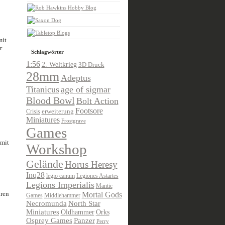
mit
r
Schlagwörter
1:56
2. Weltkrieg
3D Druck
28mm
Adeptus
Titanicus
age of sigmar
Blood Bowl
Bolt Action
Footsore
Crisis
erweiterung
Miniatures
Frostgrave
Games
 mit
Workshop
Gelände
Horus Heresy
Inq28
legio canum
Legiones Astartes
Legions Imperialis
Mantic
hren
Mortal Gods
Games
Middlehammer
Necromunda
North Star
Miniatures
Oldhammer
Orks
Osprey Games
Panzer
Perry