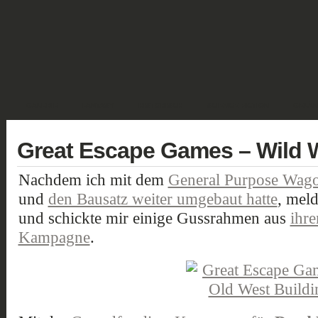
GALERIE
FANTASY
HISTORISCH
SCIENCE FICTION
GELÄN
Great Escape Games – Wild
Nachdem ich mit dem
General Purpose Wago
und
den Bausatz weiter umgebaut hatte
, meld
und schickte mir einige Gussrahmen aus
ihre
Kampagne
.