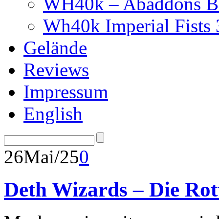
WH40k – Abaddons Bl
Wh40k Imperial Fists
Gelände
Reviews
Impressum
English
26
Mai/25
0
Deth Wizards – Die Rott