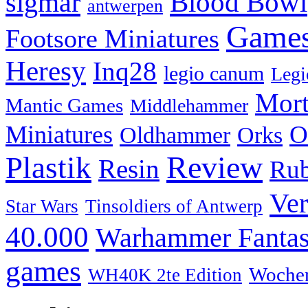
Blood Bowl
sigmar
antwerpen
Games
Footsore Miniatures
Heresy
Inq28
legio canum
Legi
Mort
Mantic Games
Middlehammer
O
Miniatures
Oldhammer
Orks
Review
Plastik
Resin
Rub
Ver
Star Wars
Tinsoldiers of Antwerp
40.000
Warhammer Fanta
games
Wochen
WH40K 2te Edition