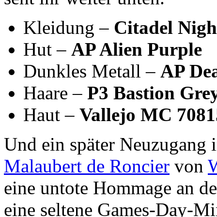
Kleidung –
Citadel Nigh
Hut –
AP Alien Purple
Dunkles Metall –
AP Dea
Haare –
P3 Bastion Gre
Haut –
Vallejo MC 7081
Und ein später Neuzugang i
Malaubert de Roncier
von
W
eine untote Hommage an d
eine seltene Games-Day-Min