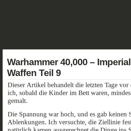
GALERIE
FANTASY
HISTORISCH
SCIENCE FICTION
GELÄN
Warhammer 40,000 – Imperial 
Waffen Teil 9
Dieser Artikel behandelt die letzten Tage v
ich, sobald die Kinder im Bett waren, mindes
gemalt.
Die Spannung war hoch, und es gab keinen S
Ablenkungen. Ich versuchte, die Ziellinie fes
natürlich kamen ausgerechnet die Dinge ins S