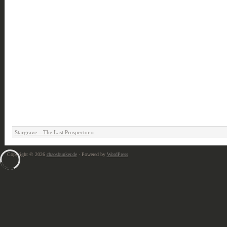
Stargrave – The Last Prospector
»
Copyright © 2026
chaosbunker.de
· Powered by
WordPress