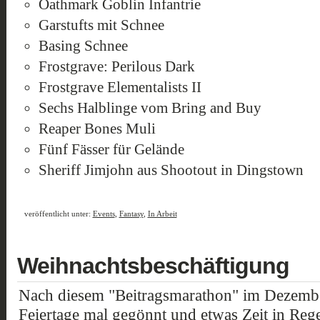
Oathmark Goblin Infantrie
Garstufts mit Schnee
Basing Schnee
Frostgrave: Perilous Dark
Frostgrave Elementalists II
Sechs Halblinge vom Bring and Buy
Reaper Bones Muli
Fünf Fässer für Gelände
Sheriff Jimjohn aus Shootout in Dingstown
veröffentlicht unter:
Events
,
Fantasy
,
In Arbeit
Weihnachtsbeschäftigung
Nach diesem "Beitragsmarathon" im Dezember
Feiertage mal gegönnt und etwas Zeit in Reg