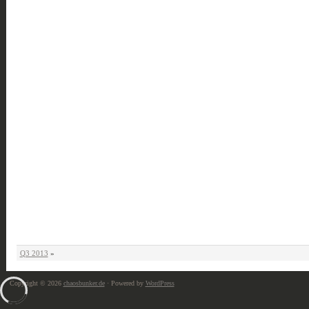
Q3 2013
»
Copyright © 2026
chaosbunker.de
· Powered by
WordPress